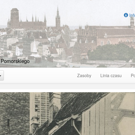
Inf
 Pomorskiego
Toggle Dropdown
Zasoby
Linia czasu
P