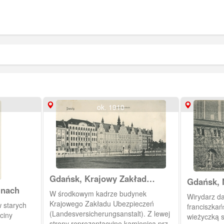
ok. 1910
Gdańsk, Krajowy Zakład
Gdańsk, 
Ubezpieczeń
inach
Miejskie
W środkowym kadrze budynek
Wirydarz d
(Landesversicherungsanstalt)
Krajowego Zakładu Ubezpieczeń
franciszkań
(Landesversicherungsanstalt). Z lewej
ciny
wieżyczką 
strony reprezentacyjne kamienica przy