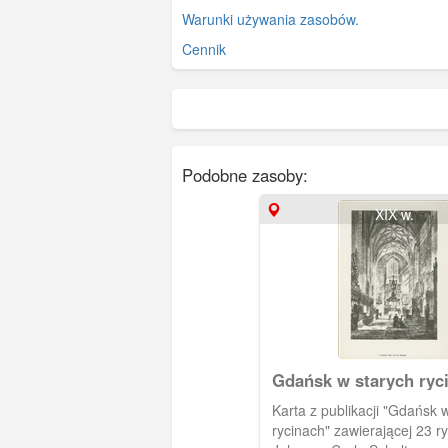
Warunki używania zasobów.
Cennik
Podobne zasoby:
XIX w.
Gdańsk w starych ryc
Karta z publikacji "Gdańsk w starych
rycinach" zawierającej 23 ry