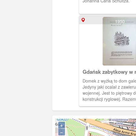
Johanna Carla Schultza.
1950
Gdańsk zabytkowy w 
Domek z wyżką to dom gale
Jedyny jaki ocalał z zawier
wojennej. Jest to piętrowy 
konstrukcji ryglowej. Razem
św. Anny i kościołem św. Tr
wewnętrzny dziedziniec cał
+
−