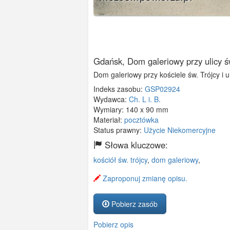
Gdańsk, Dom galeriowy przy ulicy ś
Dom galeriowy przy kościele św. Trójcy i ul
Indeks zasobu:
GSP02924
Wydawca:
Ch. L i. B.
Wymiary:
140 x 90 mm
Materiał:
pocztówka
Status prawny:
Użycie Niekomercyjne
Słowa kluczowe:
kościół św. trójcy
,
dom galeriowy
,
Zaproponuj zmianę opisu.
Pobierz zasób
Pobierz opis