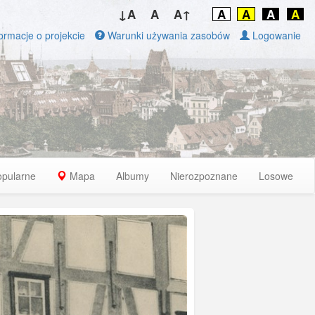
↓A
A
A↑
A
A
A
A
ormacje o projekcie
Warunki używania zasobów
Logowanie
opularne
Mapa
Albumy
Nierozpoznane
Losowe