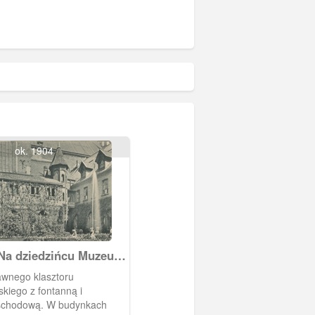
ok. 1904
Na dziedzińcu Muzeum
go
awnego klasztoru
skiego z fontanną i
schodową. W budynkach