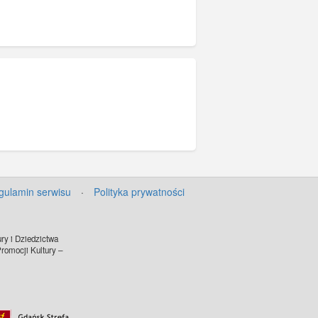
gulamin serwisu
·
Polityka prywatności
ry i Dziedzictwa
omocji Kultury –