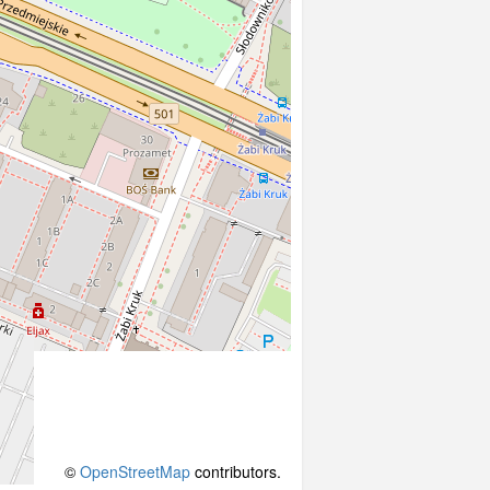
©
OpenStreetMap
contributors.