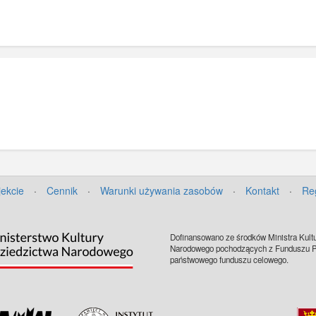
jekcie
·
Cennik
·
Warunki używania zasobów
·
Kontakt
·
Re
Dofinansowano ze środków Ministra Kultu
Narodowego pochodzących z Funduszu Pr
państwowego funduszu celowego.