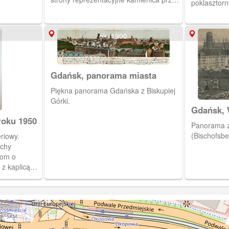
poklasztor
Okopowej (Karrenwall) Z prawej
Miejskie i 
kamienica narożna.
Narodowe w
przed prze
ok. 1900
Gdańsk, panorama miasta
Piękna panorama Gdańska z Biskupiej
Górki.
Gdańsk, 
Biskupie
roku 1950
Panorama z 
(Bischofsbe
riowy.
uchy
dom o
 z kaplicą
ójcy tworzy
ego zespołu.