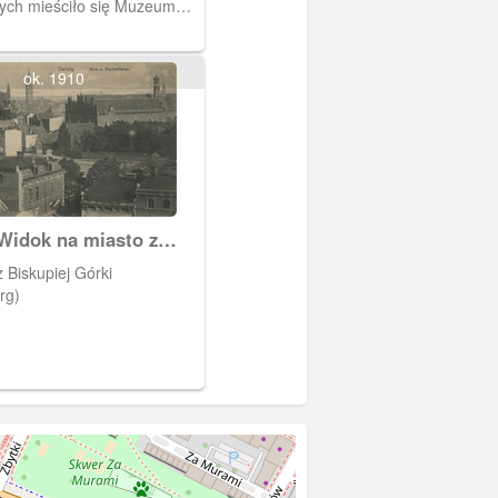
nych mieściło się Muzeum
gimnazjum, dziś Muzeum
 Gdańsku. Na zdjęciu stan
budową fontanny.
ok. 1910
Widok na miasto z
j Góry
Biskupiej Górki
rg)