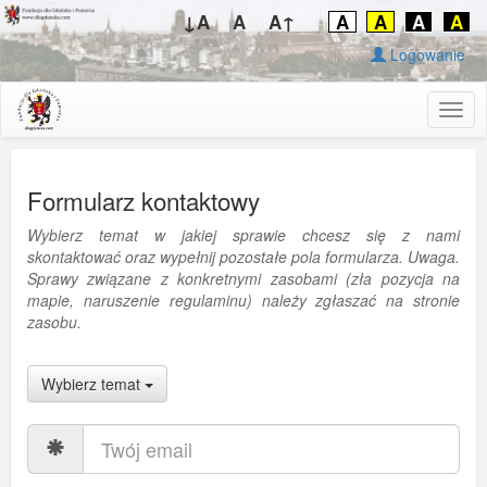
↓A
A
A↑
A
A
A
A
Logowanie
Togg
navig
Formularz kontaktowy
Wybierz temat w jakiej sprawie chcesz się z nami
skontaktować oraz wypełnij pozostałe pola formularza. Uwaga.
Sprawy związane z konkretnymi zasobami (zła pozycja na
mapie, naruszenie regulaminu) należy zgłaszać na stronie
zasobu.
Wybierz temat