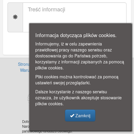
Informacja dotycząca plików cookies.
Informujemy, iż w celu zapewnienia
Wyślij
prawidłowej pracy naszego serwisu oraz
dostosowania go do Państwa potrzeb,
korzystamy z informacji zapisanych za pomocą
Strona główna
·
Informacje o projekcie
·
Cennik
·
plików cookies.
Warunki używania zasobów
·
Kontakt
·
Regulamin
serwisu
·
Polityka prywatności
Pliki cookies można kontrolować za pomocą
ustawień swojej przeglądarki.
Dalsze korzystanie z naszego serwisu
oznacza, że użytkownik akceptuje stosowanie
plików cookies.
Zamknij
Dofinansowano ze środków Ministra Kultury i Dziedzictwa
Narodowego pochodzących z Funduszu Promocji Kultury –
państwowego funduszu celowego.