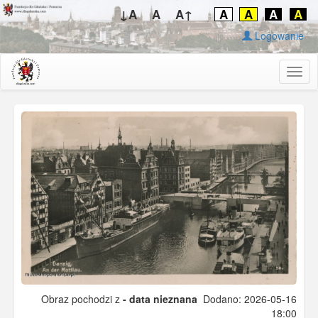
↓A
A
A↑
A
A
A
A
Logowanie
Togg
navig
Obraz pochodzi z
- data nieznana
Dodano: 2026-05-16
18:00