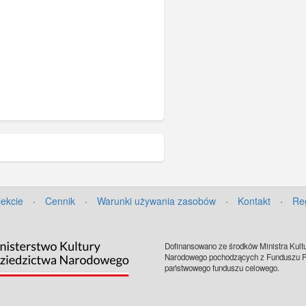
jekcie
·
Cennik
·
Warunki używania zasobów
·
Kontakt
·
Re
Dofinansowano ze środków Ministra Kultu
Narodowego pochodzących z Funduszu Pr
państwowego funduszu celowego.