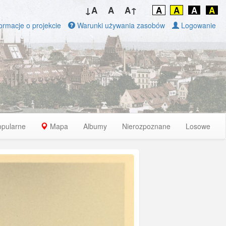
↓A
A
A↑
A
A
A
A
ormacje o projekcie
Warunki używania zasobów
Logowanie
opularne
Mapa
Albumy
Nierozpoznane
Losowe