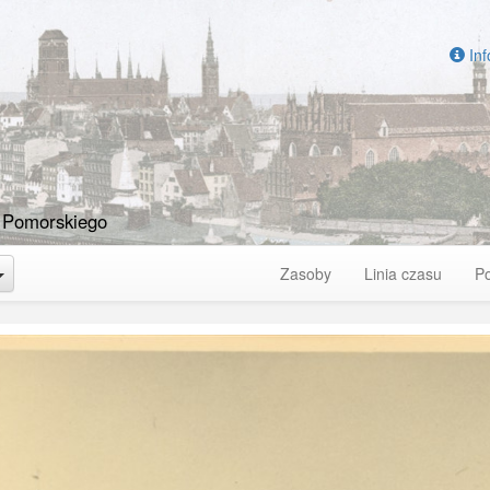
Inf
 Pomorskiego
Toggle Dropdown
Zasoby
Linia czasu
P