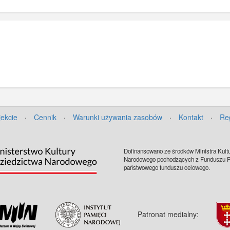
jekcie
·
Cennik
·
Warunki używania zasobów
·
Kontakt
·
Re
Dofinansowano ze środków Ministra Kultu
Narodowego pochodzących z Funduszu Pr
państwowego funduszu celowego.
Patronat medialny: