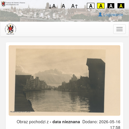
↓A
A
A↑
A
A
A
A
Logowanie
Togg
navig
Obraz pochodzi z
- data nieznana
Dodano: 2026-05-16
17:58