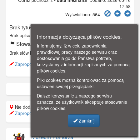
Obraz pochodzi z
- data nieznana
Dodano: 2026-05-16
17:58
Wyświetlono: 564
Brak tytułu
Brak opisu
Informacja dotycząca plików cookies.
Słowa kluczowe:
Informujemy, iż w celu zapewnienia
prawidłowej pracy naszego serwisu oraz
Brak słów kluczowych
dostosowania go do Państwa potrzeb,
Zaproponuj zmianę opisu.
korzystamy z informacji zapisanych za pomocą
plików cookies.
Pliki cookies można kontrolować za pomocą
ustawień swojej przeglądarki.
Dalsze korzystanie z naszego serwisu
oznacza, że użytkownik akceptuje stosowanie
Nie dodano do mapy.
plików cookies.
Zaproponuj lokalizację
Zamknij
Muzeum Pomorza