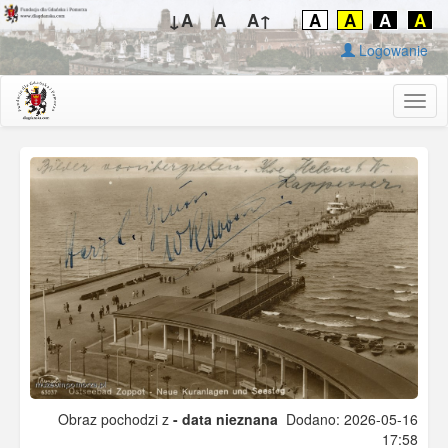
↓A
A
A↑
A
A
A
A
Logowanie
Togg
navig
Obraz pochodzi z
- data nieznana
Dodano: 2026-05-16
17:58