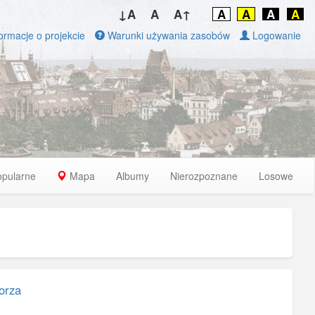
↓A
A
A↑
A
A
A
A
ormacje o projekcie
Warunki używania zasobów
Logowanie
opularne
Mapa
Albumy
Nierozpoznane
Losowe
orza