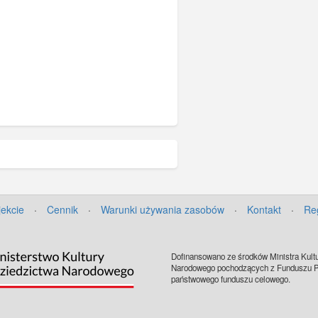
jekcie
·
Cennik
·
Warunki używania zasobów
·
Kontakt
·
Re
Dofinansowano ze środków Ministra Kultu
Narodowego pochodzących z Funduszu Pr
państwowego funduszu celowego.