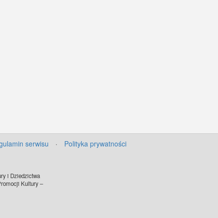
gulamin serwisu
·
Polityka prywatności
ry i Dziedzictwa
omocji Kultury –