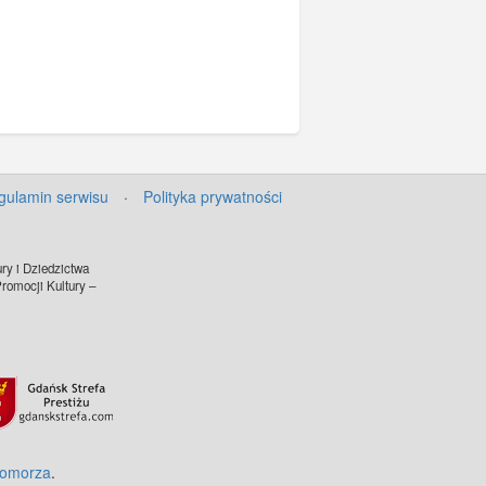
gulamin serwisu
·
Polityka prywatności
ry i Dziedzictwa
omocji Kultury –
Pomorza
.