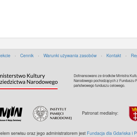
jekcie
·
Cennik
·
Warunki używania zasobów
·
Kontakt
·
Re
Dofinansowano ze środków Ministra Kultu
Narodowego pochodzących z Funduszu Pr
państwowego funduszu celowego.
Patronat medialny:
ielem serwisu oraz jego administratorem jest
Fundacja dla Gdańska i 