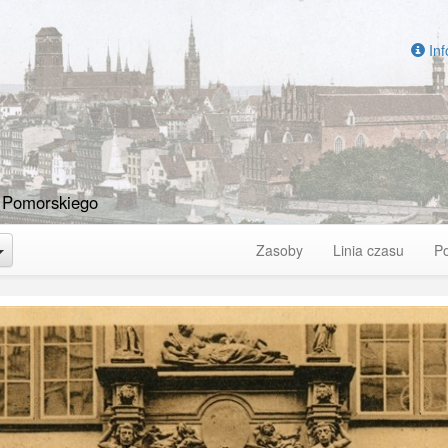
Inf
 Pomorskiego
Toggle Dropdown
Zasoby
Linia czasu
P