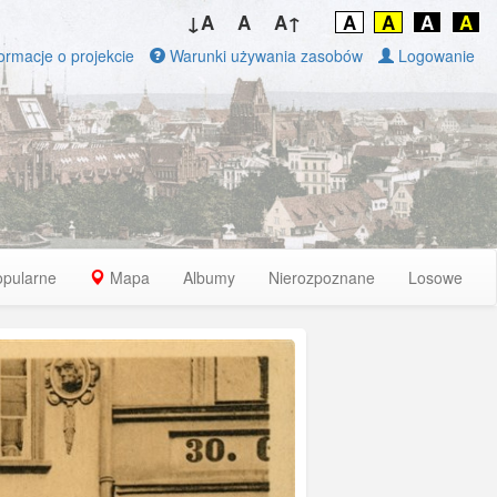
↓A
A
A↑
A
A
A
A
ormacje o projekcie
Warunki używania zasobów
Logowanie
opularne
Mapa
Albumy
Nierozpoznane
Losowe