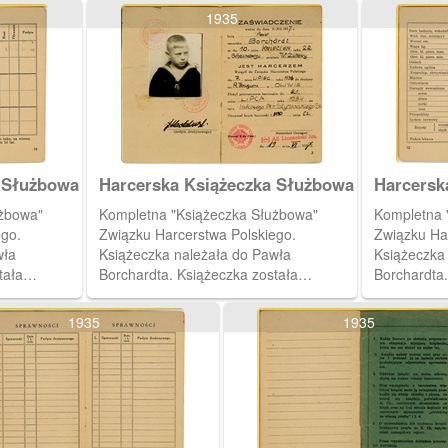
1935
 Służbowa
Harcerska Książeczka Służbowa
Harcersk
użbowa"
Kompletna "Książeczka Służbowa"
Kompletna 
ego.
Związku Harcerstwa Polskiego.
Związku Ha
wła
Książeczka należała do Pawła
Książeczka
tała
Borchardta. Książeczka została
Borchardta.
7 roku
wystawiona 19 czerwca 1937 roku
wystawiona
zmańskiego.
przez harcmistrza Alfa Liczmańskiego.
przez harcm
1935
1935
tronie tabela
Na drugiej stronie książeczki zdjęcie
Na dwunastej
awności
Pawła Borchardta i podpis
do wpisów 
drużynowego. Na trzeciej stronie dane
właściciela 
właściciela książeczki i podstawowe
dane dotyczące ważności książeczki,
daty wystawienia oraz data złożenia