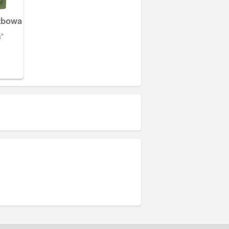
żbowa
"
u
iego.
miejsce
y. Na
i