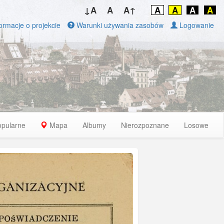
↓A
A
A↑
A
A
A
A
ormacje o projekcie
Warunki używania zasobów
Logowanie
opularne
Mapa
Albumy
Nierozpoznane
Losowe