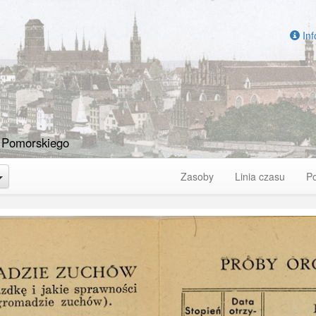
Inf
 Pomorskiego
Toggle Dropdown
Zasoby
Linia czasu
P