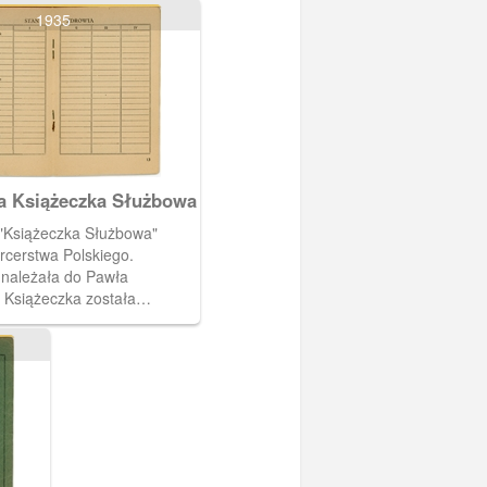
1935
a Książeczka Służbowa
"Książeczka Służbowa"
rcerstwa Polskiego.
 należała do Pawła
 Książeczka została
 19 czerwca 1937 roku
istrza Alfa Liczmańskiego.
 i trzynastej stronie tabela
dotyczących stanu zdrowia
książeczki.