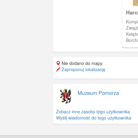
Harc
Kompl
Związ
Książ
Borch
wysta
przez
Na dzi
Nie dodano do mapy.
do wp
Zaproponuj lokalizację
Muzeum Pomorza
Zobacz inne zasoby tego użytkownika
Wyślij wiadomość do tego użytkownika