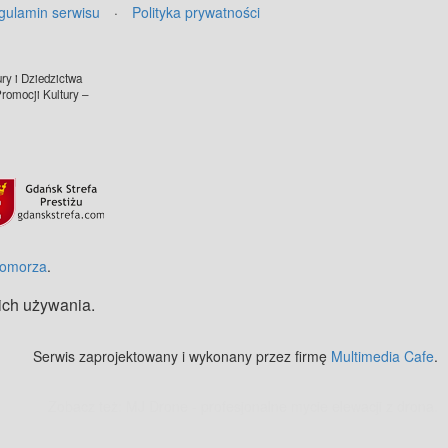
gulamin serwisu
·
Polityka prywatności
ry i Dziedzictwa
omocji Kultury –
Pomorza
.
 ich używania.
Serwis zaprojektowany i wykonany przez firmę
Multimedia Cafe
.
Zobacz też:
MJ Drone - profesjonalne mycie elewacji z drona
.