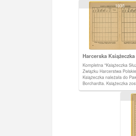
1935
Harcerska Książeczka
Kompletna "Książeczka Sł
Związku Harcerstwa Polski
Książeczka należała do Pa
Borchardta. Książeczka zos
wystawiona 19 czerwca 193
przez harcmistrza Alfa Lic
Na czternastej i piętnastej s
do wpisów dotyczących spr
cielesnych.