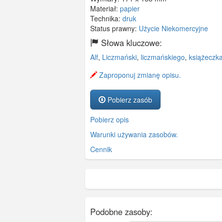
Materiał:
papier
Technika:
druk
Status prawny:
Użycie Niekomercyjne
Słowa kluczowe:
Alf
,
Liczmański
,
liczmańskiego
,
książeczk
Zaproponuj zmianę opisu.
Pobierz zasób
Pobierz opis
Warunki używania zasobów.
Cennik
Podobne zasoby: