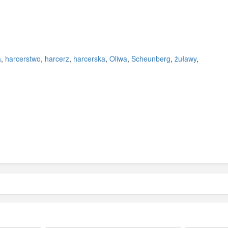
a
,
harcerstwo
,
harcerz
,
harcerska
,
Oliwa
,
Scheunberg
,
żuławy
,