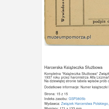
Harcerska Książeczka Służbowa
Kompletna "Książeczka Służbowa" Związk
1937 roku przez harcmistrza Alfa Liczma
Na dziewiątej stronie tabela wpisów prób 
Dodatkowe informacje: Numer książeczki 
Strona: 15 z 15
Indeks zasobu:
GSP3805b
Wydawca:
Związek Harcerstwa Polskiego,
Wymiary:
171 x 133 mm