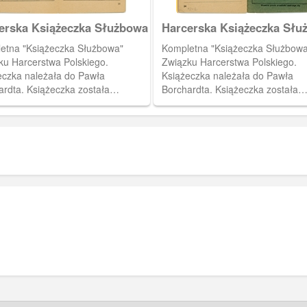
przyrzeczenia harcerskiego.
erska Książeczka Służbowa
Harcerska Książeczka Słu
etna "Książeczka Służbowa"
Kompletna "Książeczka Służbowa
ku Harcerstwa Polskiego.
Związku Harcerstwa Polskiego.
eczka należała do Pawła
Książeczka należała do Pawła
ardta. Książeczka została
Borchardta. Książeczka została
wiona 19 czerwca 1937 roku
wystawiona 19 czerwca 1937 rok
 harcmistrza Alfa Liczmańskiego.
przez harcmistrza Alfa Liczmańsk
esiątej i jedenastej stronie tabela
Na dwudziestej czwartej stronie 
isów sprawności.
na wpisy dotyczące wykazu służb
czwartej stronie okładki książeczk
instrukcja książeczki służbowej.