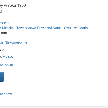
y w roku 1950
i.
P3810
ka Miejska i Towarzystwo Przyjaciół Nauki i Sztuki w Gdańsku
5 mm
cie Niekomercyjne
we:
a
,
wojna
,
nę opisu.
zasobów.