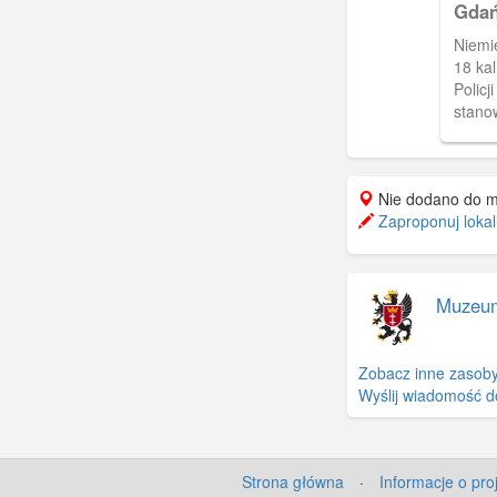
Gdań
zawie
Pocz
przeod
Niemi
wrze
torów 
18 ka
Zakaz
Policj
zbior
stano
Poczt
Heweli
boku n
Nie dodano do m
obsług
Zaproponuj lokal
chara
hełma
ekwip
przec
Muzeu
Piąty 
cegla
uszy 
Zobacz inne zasoby
ogrodz
Wyślij wiadomość d
armata
drugiej stron
zasób
sygna
Strona główna
·
Informacje o pro