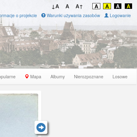
↓A
A
A↑
A
A
A
A
ormacje o projekcie
Warunki używania zasobów
Logowanie
opularne
Mapa
Albumy
Nierozpoznane
Losowe