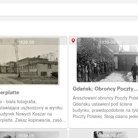
:
1939-09
1939-09-01
Gdańsk; Obrońcy Poczty
erplatte
Polskiej w Gdańsku po
Aresztowani obrońcy Poczty Polsk
poddaniu placówki.
 - biała fotografia,
Gdańsku ustawieni pod ściana
stawiająca uszkodzony w wyniku
budynku, prawdopodobnie na tył
budynek Nowych Koszar na
Poczty Polskiej. Stoją ciasno jed
rplatte. Zakaz kopiowania, zasób
drugiego, twarzą do muru, z
pny w zbiorach Muzeum II Wojny
wyprostowanymi rękoma uniesio
owej w Gdańsku, sygnatura:
nad głową. Większość ma na sob
1939-09
1939-09-07