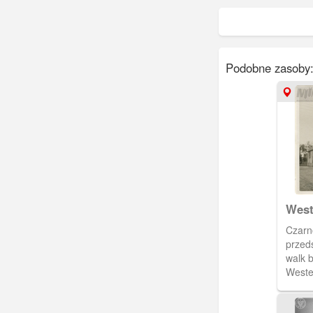
Podobne zasoby
West
Czarno
przed
walk 
Weste
dostę
Świat