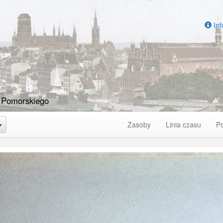
Inf
 Pomorskiego
Toggle Dropdown
Zasoby
Linia czasu
P