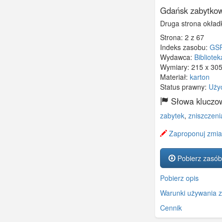
Gdańsk zabytkow
Druga strona okładk
Strona: 2 z 67
Indeks zasobu:
GS
Wydawca:
Bibliote
Wymiary:
215 x 30
Materiał:
karton
Status prawny:
Uży
Słowa kluczo
zabytek
,
zniszczeni
Zaproponuj zmia
Pobierz zasób
Pobierz opis
Warunki używania 
Cennik