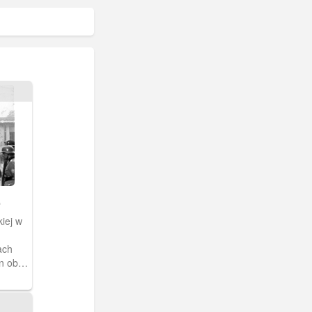
iej w
ach
en obok
nymi
ie