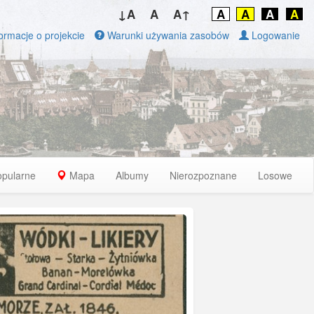
↓A
A
A↑
A
A
A
A
ormacje o projekcie
Warunki używania zasobów
Logowanie
opularne
Mapa
Albumy
Nierozpoznane
Losowe