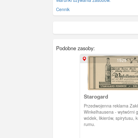
Cennik
Podobne zasoby:
1929
Starogard
Przedwojenna reklama Zak
Winkelhausena - wytwórni gatunkowych
wódek, likierów, spirytusu, 
rumu.