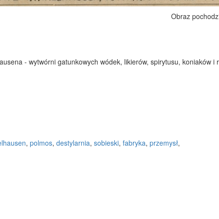
Obraz pochodz
sena - wytwórni gatunkowych wódek, likierów, spirytusu, koniaków i 
elhausen
,
polmos
,
destylarnia
,
sobieski
,
fabryka
,
przemysł
,