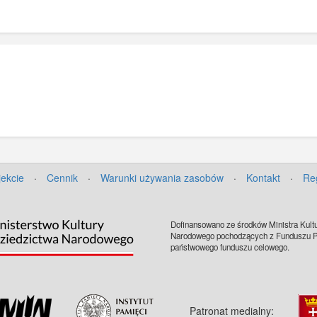
jekcie
·
Cennik
·
Warunki używania zasobów
·
Kontakt
·
Re
Dofinansowano ze środków Ministra Kultu
Narodowego pochodzących z Funduszu Pr
państwowego funduszu celowego.
Patronat medialny: