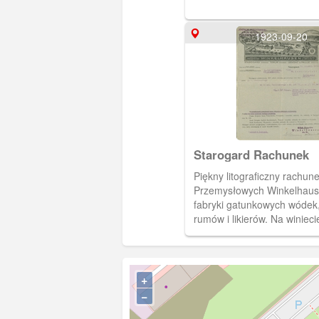
1923-09-20
Starogard Rachunek
Piękny litograficzny rachu
Przemysłowych Winkelhaus
fabryki gatunkowych wódek,
rumów i likierów. Na winieci
przedstawiono widok na ma
zakłady w Starogardzie, oraz
W Toruniu (rafineria spirytus
Gensac la Pallue we Francji
+
wypalarnia win). W lewym 
−
pieczęć Generalnego Przeds
firmy Jana Cynka z Poznani