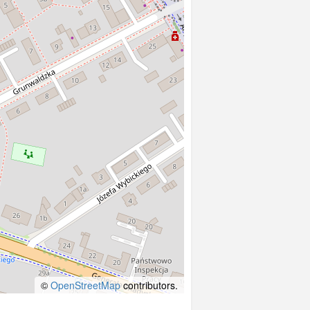
©
OpenStreetMap
contributors.