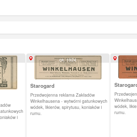
ok. 1924
Starogar
Starogard
Przedwojen
Przedwojenna reklama Zakładów
Winkelhaus
Winkelhausena - wytwórni gatunkowych
ładów
wódek, likie
wódek, likierów, spirytusu, koniaków i
rumu.
rumu.
koniaków i