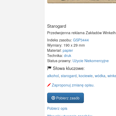
Starogard
Przedwojenna reklama Zakładów Winkelhau
Indeks zasobu:
GSP3444
Wymiary:
190 x 29 mm
Materiał:
papier
Technika:
druk
Status prawny:
Użycie Niekomercyjne
Słowa kluczowe:
alkohol
,
starogard
,
kociewie
,
wódka
,
wink
Zaproponuj zmianę opisu.
Pobierz zasób
Pobierz opis
Warunki używania zasobów.