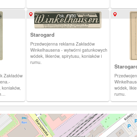
ok. 1930
Starogard
Przedwojenna reklama Zakładów
Winkelhausena - wytwórni gatunkowych
wódek, likierów, spirytusu, koniaków i
rumu.
Starogar
nek Zakładów
Przedwojen
ena.-
Winkelhaus
 koniaków,
wódek, likie
e
rumu.
cierzyste
 dwie filie:
u) i w
 (
górnym rogu
tawiciela
a.