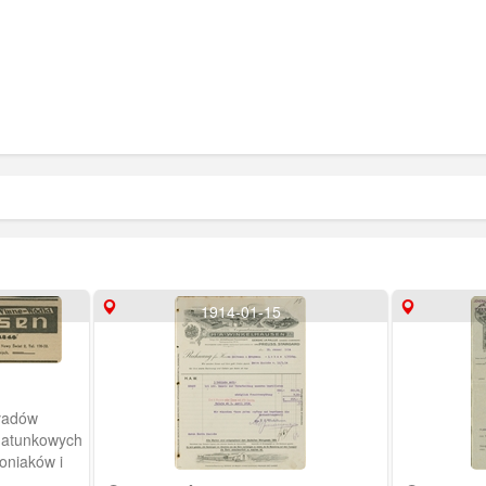
1914-01-15
ładów
gatunkowych
koniaków i