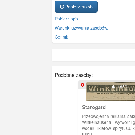
Pobierz zasób
Pobierz opis
Warunki używania zasobów.
Cennik
Podobne zasoby:
ok. 1930
Starogard
Przedwojenna reklama Zak
Winkelhausena - wytwórni 
wódek, likierów, spirytusu, 
rumu.