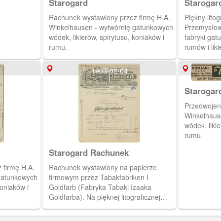
Starogard
Starogar
Rachunek wystawiony przez firmę H.A.
Piękny lito
Winkelhausen - wytwórnię gatunkowych
Przemysłow
wódek, likierów, spirytusu, koniaków i
fabryki ga
rumu.
rumów i liki
przedstawi
zakłady w St
1903-02-04
W Toruniu (r
Gensac la P
Starogar
wypalarnia
Przedwojen
pieczęć Gen
Winkelhaus
firmy Jana 
wódek, likie
rumu.
Starogard Rachunek
 firmę H.A.
Rachunek wystawiony na papierze
gatunkowych
firmowym przez Tabakfabriken I
koniaków i
Goldfarb (Fabryka Tabaki Izaaka
Goldfarba). Na pięknej litograficznej
winiecie przedstawiono panoramę na
zakłady Goldfarba w Starogardzie.