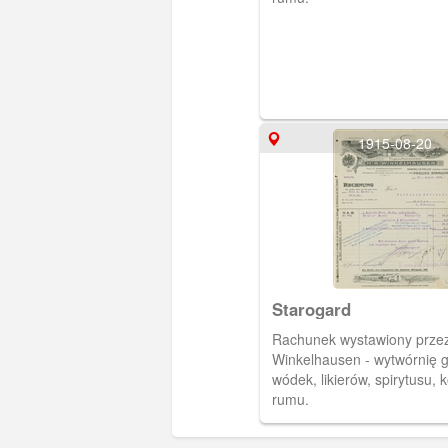
1915-08-20
Starogard
Rachunek wystawiony przez
Winkelhausen - wytwórnię 
wódek, likierów, spirytusu, 
rumu.