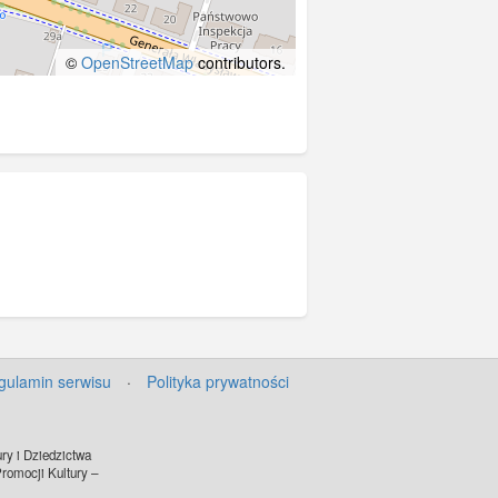
©
OpenStreetMap
contributors.
gulamin serwisu
·
Polityka prywatności
ry i Dziedzictwa
omocji Kultury –