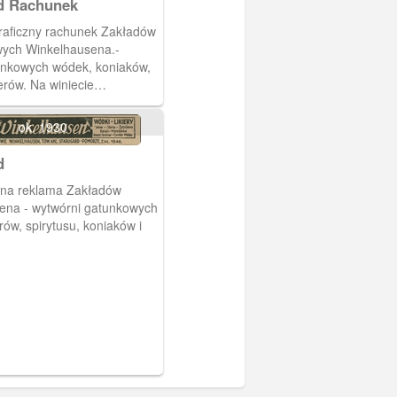
d Rachunek
graficzny rachunek Zakładów
ych Winkelhausena.-
tunkowych wódek, koniaków,
erów. Na winiecie
ono widok na macierzyste
arogardzie, oraz dwie filie:
ok. 1930
afineria spirytusu) i w
allue we Francji (
d
 win). W lewym górnym rogu
na reklama Zakładów
eralnego Przedstawiciela
ena - wytwórni gatunkowych
Cynka z Poznania.
rów, spirytusu, koniaków i