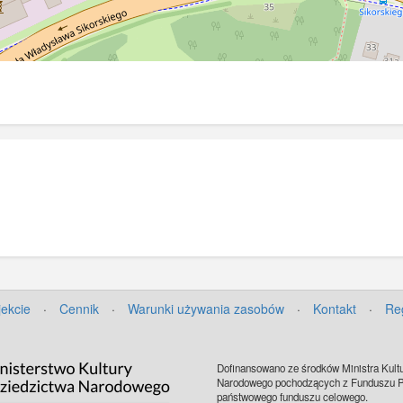
jekcie
·
Cennik
·
Warunki używania zasobów
·
Kontakt
·
Re
Dofinansowano ze środków Ministra Kultu
Narodowego pochodzących z Funduszu Pr
państwowego funduszu celowego.