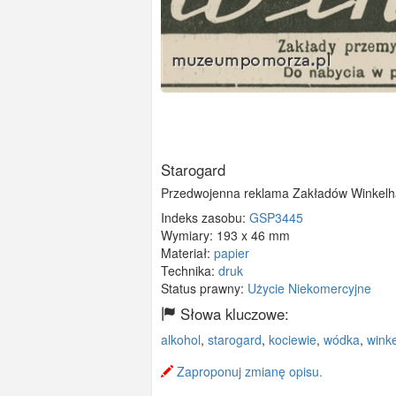
Starogard
Przedwojenna reklama Zakładów Winkelhau
Indeks zasobu:
GSP3445
Wymiary:
193 x 46 mm
Materiał:
papier
Technika:
druk
Status prawny:
Użycie Niekomercyjne
Słowa kluczowe:
alkohol
,
starogard
,
kociewie
,
wódka
,
wink
Zaproponuj zmianę opisu.