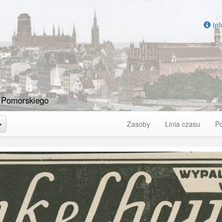
Inf
 Pomorskiego
Toggle Dropdown
Zasoby
Linia czasu
P