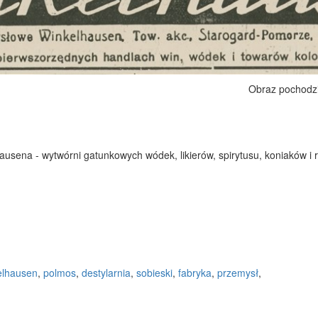
Obraz pochodz
sena - wytwórni gatunkowych wódek, likierów, spirytusu, koniaków i 
elhausen
,
polmos
,
destylarnia
,
sobieski
,
fabryka
,
przemysł
,