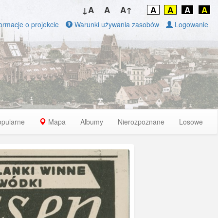
↓A
A
A↑
A
A
A
A
ormacje o projekcie
Warunki używania zasobów
Logowanie
opularne
Mapa
Albumy
Nierozpoznane
Losowe