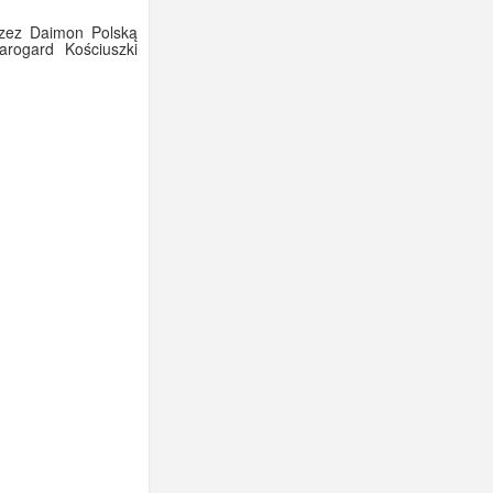
rzez Daimon Polską
arogard Kościuszki