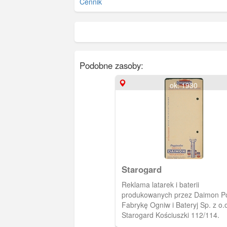
Cennik
Podobne zasoby:
ok. 1930
Starogard
Reklama latarek i baterii
produkowanych przez Daimon P
Fabrykę Ogniw i Bateryj Sp. z o.o
Starogard Kościuszki 112/114.