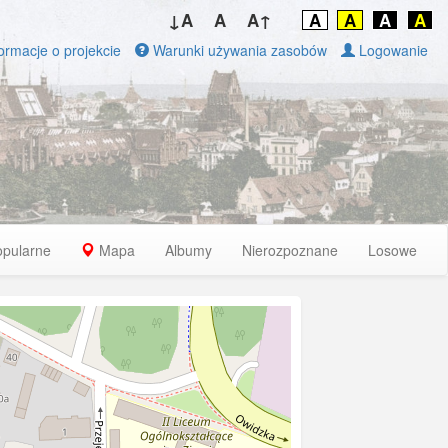
↓A
A
A↑
A
A
A
A
ormacje o projekcie
Warunki używania zasobów
Logowanie
opularne
Mapa
Albumy
Nierozpoznane
Losowe