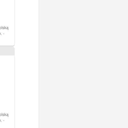
olską
. -
olską
. -