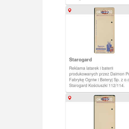
ok. 1930
Starogard
Reklama latarek i baterii
produkowanych przez Daimon P
Fabrykę Ogniw i Bateryj Sp. z o.o
Starogard Kościuszki 112/114.
ok. 1930