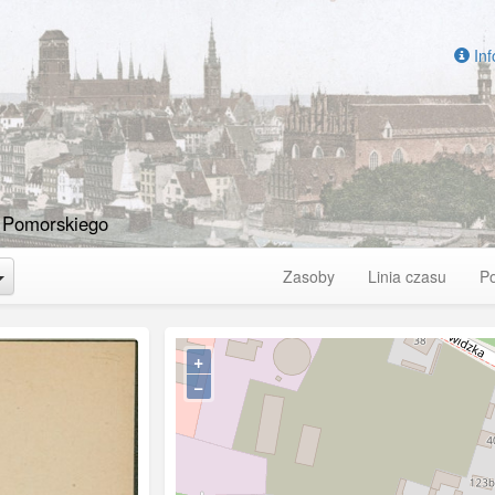
Inf
 Pomorskiego
Toggle Dropdown
Zasoby
Linia czasu
P
+
−