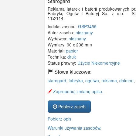
Starogard
Reklama latarek i baterii produkowanych p
Fabrykę Ogniw i Bateryj Sp. z o.o. - St
112/114.
Indeks zasobu:
GSP3455
Autor zasobu:
nieznany
Wydawca:
nieznany
Wymiary:
90 x 208 mm
Materiał:
papier
Technika:
druk
Status prawny:
Użycie Niekomercyjne
Słowa kluczowe:
starogard
,
fabryka
,
ogniwa
,
reklama
,
daimon
,
Zaproponuj zmianę opisu.
Pobierz zasób
Pobierz opis
Warunki używania zasobów.