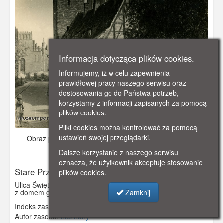
Informacja dotycząca plików cookies.
Informujemy, iż w celu zapewnienia
prawidłowej pracy naszego serwisu oraz
dostosowania go do Państwa potrzeb,
korzystamy z informacji zapisanych za pomocą
plików cookies.
Pliki cookies można kontrolować za pomocą
ustawień swojej przeglądarki.
Obraz pochodzi z
ok. 1950 r.
Dodano: 2022-09-23 22:59
Wyświetlono: 3324
Dalsze korzystanie z naszego serwisu
oznacza, że użytkownik akceptuje stosowanie
Stare Przedmieście
plików cookies.
Ulica Świętej Trójcy i stojący przy niej kościół Św. Trójcy wraz
Zamknij
z domem galeriowym. W głębi zrujnowana ulica Kocurki.
Indeks zasobu:
GSP3467
Autor zasobu:
nieznany