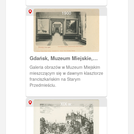
kazalnicowy (szachulcowy) osadzony
na średniowiecznym murze
1900
klasztornym. Pocztówka w obiegu od 8
VII 1931 r.
Gdańsk, Muzeum Miejskie,
Stadtmuseum
Galeria obrazów w Muzeum Miejskim
mieszczącym się w dawnym klasztorze
franciszkańskim na Starym
Przedmieściu.
XIX w.