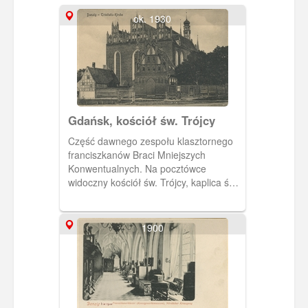
ok. 1930
Gdańsk, kościół św. Trójcy
Część dawnego zespołu klasztornego
franciszkanów Braci Mniejszych
Konwentualnych. Na pocztówce
widoczny kościół św. Trójcy, kaplica św.
Anny i ryglowy dom galeriowy. Obieg
1929 r.
1900