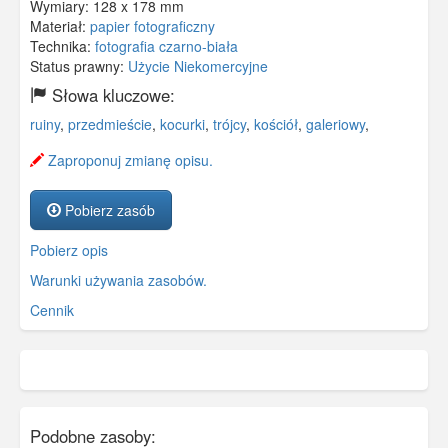
Wymiary:
128 x 178 mm
Materiał:
papier fotograficzny
Technika:
fotografia czarno-biała
Status prawny:
Użycie Niekomercyjne
Słowa kluczowe:
ruiny
,
przedmieście
,
kocurki
,
trójcy
,
kościół
,
galeriowy
,
Zaproponuj zmianę opisu.
Pobierz zasób
Pobierz opis
Warunki używania zasobów.
Cennik
Podobne zasoby: