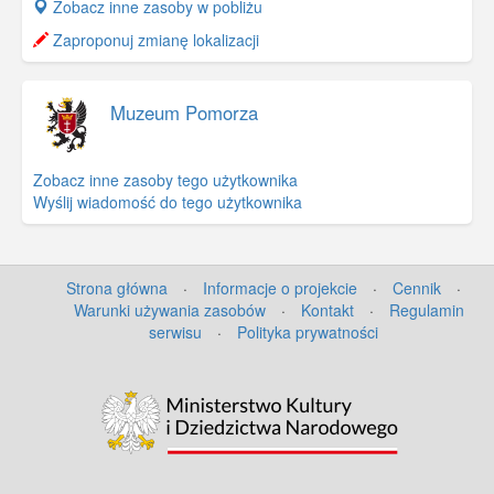
+
Zobacz inne zasoby w pobliżu
−
Zaproponuj zmianę lokalizacji
Muzeum Pomorza
Zobacz inne zasoby tego użytkownika
Wyślij wiadomość do tego użytkownika
Strona główna
·
Informacje o projekcie
·
Cennik
·
Warunki używania zasobów
·
Kontakt
·
Regulamin
serwisu
·
Polityka prywatności
©
OpenStreetMap
contributors.