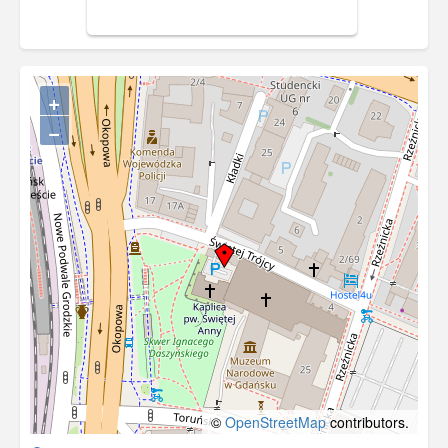
+
−
©
OpenStreetMap
contributors.