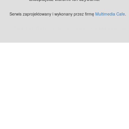
Serwis zaprojektowany i wykonany przez firmę
Multimedia Cafe
.
Zobacz też:
MJ Drone - profesjonalne mycie elewacji z drona
.