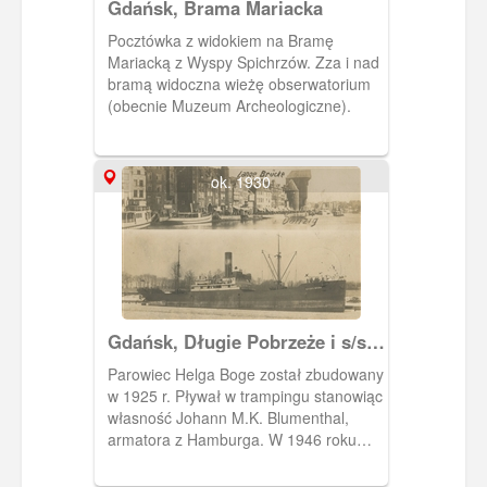
Gdańsk, Brama Mariacka
Pocztówka z widokiem na Bramę
Mariacką z Wyspy Spichrzów. Zza i nad
bramą widoczna wieżę obserwatorium
(obecnie Muzeum Archeologiczne).
ok. 1930
Gdańsk, Długie Pobrzeże i s/s
Helga Boge
Parowiec Helga Boge został zbudowany
w 1925 r. Pływał w trampingu stanowiąc
własność Johann M.K. Blumenthal,
armatora z Hamburga. W 1946 roku
nazwę statku zmieniono na Helga Ina, a
po przejęciu go przez ZSRR na Kiercz.