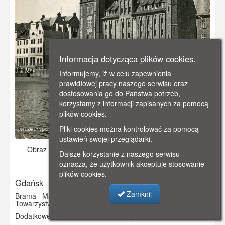
Informacja dotycząca plików cookies.
Informujemy, iż w celu zapewnienia
prawidłowej pracy naszego serwisu oraz
dostosowania go do Państwa potrzeb,
korzystamy z informacji zapisanych za pomocą
plików cookies.
Pliki cookies można kontrolować za pomocą
ustawień swojej przeglądarki.
Obraz pochodzi z
ok. 1965 r.
Dodano: 2022-09-23 22:52
Dalsze korzystanie z naszego serwisu
Wyświetlono: 2097
oznacza, że użytkownik akceptuje stosowanie
plików cookies.
Gdańsk
Zamknij
Brama Mariacka z XV wieku oraz renesansowy Dom
Towarzystwa Przyrodniczego z 1598 r.
Dodatkowe informacje: Pocztówka wysłana do Marii Maksym