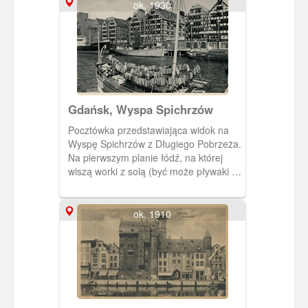
ok. 1930
Gdańsk, Wyspa Spichrzów
Pocztówka przedstawiająca widok na
Wyspę Spichrzów z Długiego Pobrzeża.
Na pierwszym planie łódź, na której
wiszą worki z solą (być może pływaki z
korkiem?) Kartka pochodzi z kalendarza
pocztówkowego "Danzig im Blid" na rok
1960.
ok. 1910