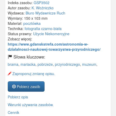
Indeks zasobu:
GSP3502
Autor zasobu:
K. Woźniczko
Wydawca:
Biuro Wydawnicze Ruch
Wymiary:
150 x 103 mm
Materiał:
pocztówka
Technika:
fotografia czarno-biała
Status prawny:
Użycie Niekomercyjne
Zobacz więcej:
https://www.gdanskstrefa.com/astronomia-w-
dzialalnosci-naukowej-towarzystwa-przyrodniczego/
Słowa kluczowe:
brama
,
mariacka
,
pobrzeże
,
przyrodniczego
,
muzeum
,
Zaproponuj zmianę opisu.
Pobierz zasób
Pobierz opis
Warunki używania zasobów.
Cennik