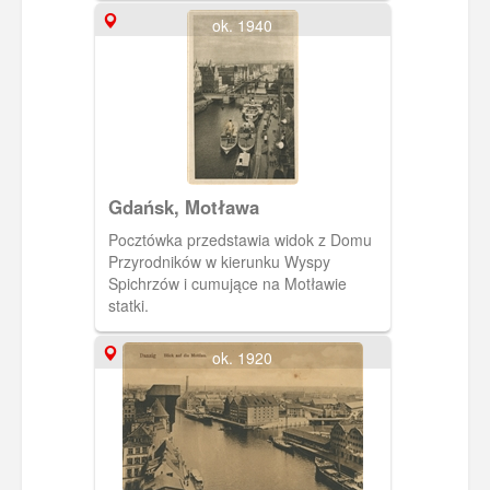
Trafił pod polską banderę jako jeden z
ok. 1940
19 poniemieckich statków przekazanych
przez ZSRR Polsce w roku 1947 jako
częściowa rekompensata za straty
wojenne (s/s Kutno). Zezłomowany w
1963 r.
Gdańsk, Motława
Pocztówka przedstawia widok z Domu
Przyrodników w kierunku Wyspy
Spichrzów i cumujące na Motławie
statki.
ok. 1920