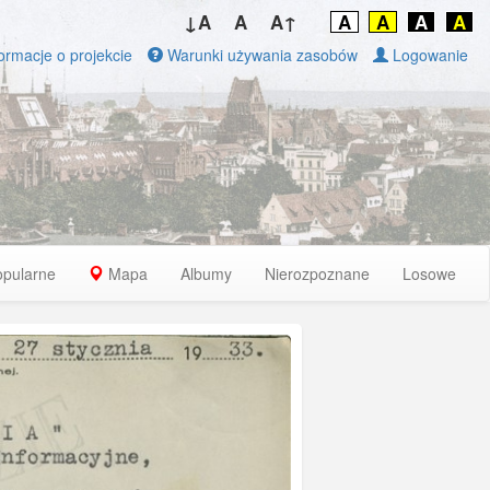
↓A
A
A↑
A
A
A
A
ormacje o projekcie
Warunki używania zasobów
Logowanie
opularne
Mapa
Albumy
Nierozpoznane
Losowe