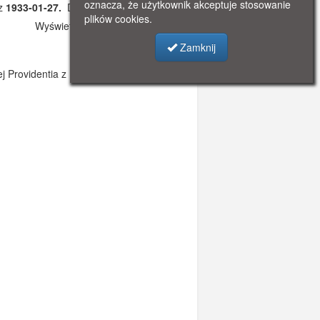
oznacza, że użytkownik akceptuje stosowanie
 z
1933-01-27.
Dodano: 2022-09-23 22:31
plików cookies.
Wyświetlono: 1968
Zamknij
 Providentia z Poznania.