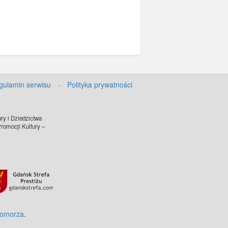
gulamin serwisu
·
Polityka prywatności
ry i Dziedzictwa
omocji Kultury –
Pomorza
.