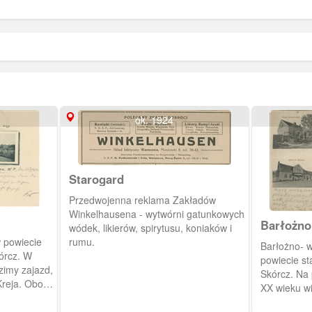
ok. 1924
Starogard
Przedwojenna reklama Zakładów
Winkelhausena - wytwórni gatunkowych
wódek, likierów, spirytusu, koniaków i
 powiecie
rumu.
Barłożno- 
órcz. W
powiecie st
zimy zajazd,
Skórcz. Na 
Kreja. Obok
XX wieku w
iół
Ochaniletzk
a