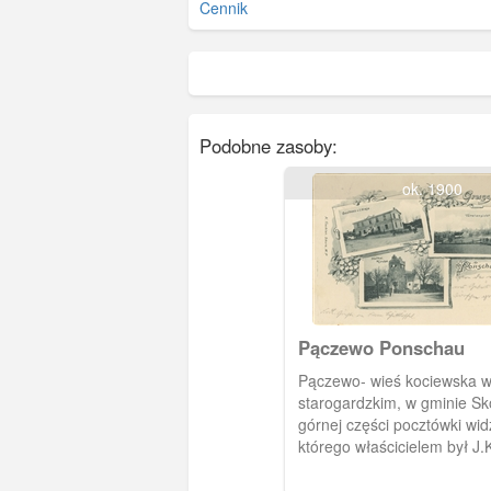
Cennik
Podobne zasoby:
ok. 1900
Pączewo Ponschau
Pączewo- wieś kociewska w
starogardzkim, w gminie Sk
górnej części pocztówki wid
którego właścicielem był J.
panorama wsi. Poniżej kośc
parafialny p.w. Zwiastowani