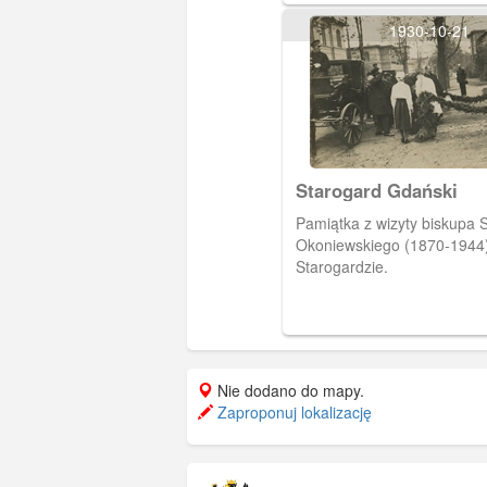
Najświętszej Maryi Panny. N
1930-10-21
gotycką , część wznieśli w 
krzyżacy. Renesansowa wie
w XVII wieku.
Starogard Gdański
Pamiątka z wizyty biskupa 
Okoniewskiego (1870-1944
Starogardzie.
Nie dodano do mapy.
Zaproponuj lokalizację