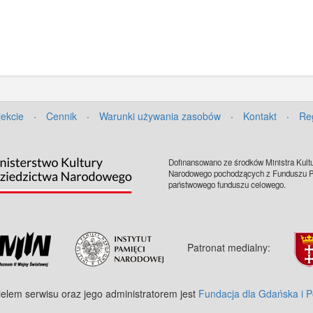
jekcie
·
Cennik
·
Warunki używania zasobów
·
Kontakt
·
Re
Dofinansowano ze środków Ministra Kultu
Narodowego pochodzących z Funduszu Pr
państwowego funduszu celowego.
Patronat medialny:
ielem serwisu oraz jego administratorem jest
Fundacja dla Gdańska i 