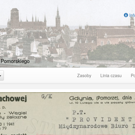
Inf
 Pomorskiego
Toggle Dropdown
Zasoby
Linia czasu
P