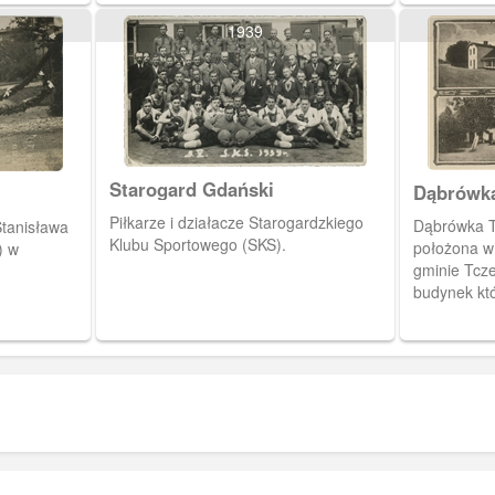
rzeźnika K
ajstarszą,
Hotelu de D
1939
XIV wieku
ża powstała
Starogard Gdański
Dąbrówk
Piłkarze i działacze Starogardzkiego
Dąbrówka T
Stanisława
Klubu Sportowego (SKS).
położona w
) w
gminie Tcz
budynek któ
Baniecki. Pe
restauracyj
Organizowa
uroczystości