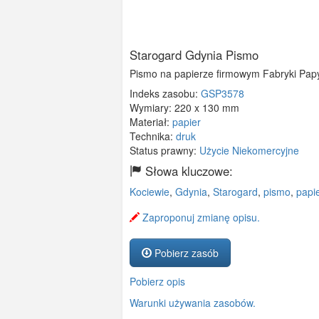
Starogard Gdynia Pismo
Pismo na papierze firmowym Fabryki Papy
Indeks zasobu:
GSP3578
Wymiary:
220 x 130 mm
Materiał:
papier
Technika:
druk
Status prawny:
Użycie Niekomercyjne
Słowa kluczowe:
Kociewie
,
Gdynia
,
Starogard
,
pismo
,
papi
Zaproponuj zmianę opisu.
Pobierz zasób
Pobierz opis
Warunki używania zasobów.