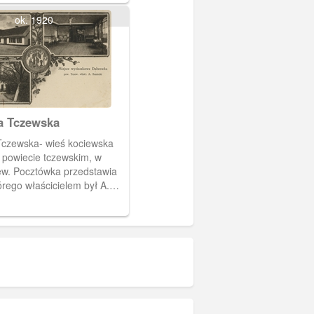
aschinskiego, budynek
anzig i szkołę wiejską.
ok. 1920
a Tczewska
czewska- wieś kociewska
 powiecie tczewskim, w
ew. Pocztówka przedstawia
rego właścicielem był A.
łnił on funkcje
no-hotelarskie.
no w nim różne
 oficjalne i rodzinne.