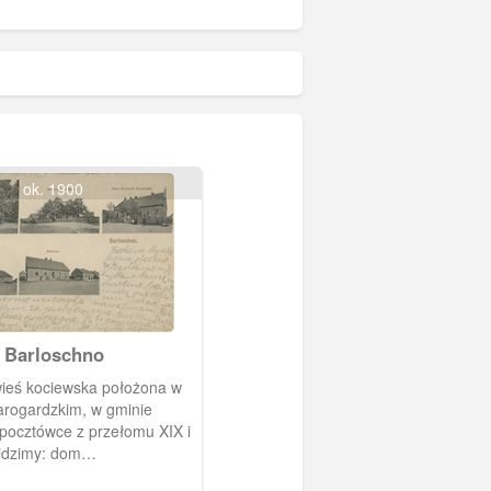
ok. 1900
Barłożno Barloschno
wieś kociewska położona w
arogardzkim, w gminie
pocztówce z przełomu XIX i
idzimy: dom
iego, dom sołtysa, dom