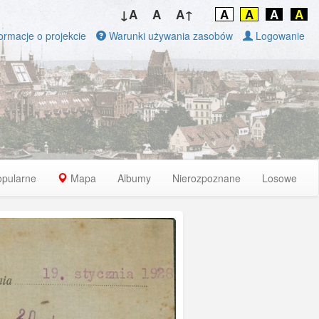
↓A
A
A↑
A
A
A
A
ormacje o projekcie
Warunki używania zasobów
Logowanie
opularne
Mapa
Albumy
Nierozpoznane
Losowe