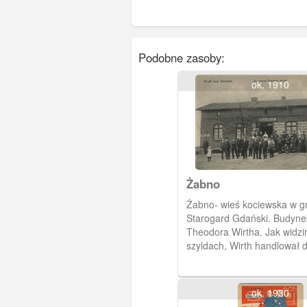
Podobne zasoby:
ok. 1910
Żabno
Żabno- wieś kociewska w g
Starogard Gdański. Budyne
Theodora Wirtha. Jak widz
szyldach, Wirth handlował 
węglem, produkował likiery 
skład towarów kolonialnych
ok. 1930