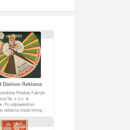
ok. 1930
d Daimon Reklama
duktów Polskiej Fabryki
ryj Sp. z o.o. w
ie. Po odpowiednim
u reklama miała formę
gurki. Wyprodukowano 10
gurek w różnych polskich
ok. 1930
dowych.