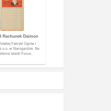
Starogard Rachunek Daimon
lskiej Fabryki Ogniw i
 z o.o. w Starogardzie. Na
klama latarki Focus.