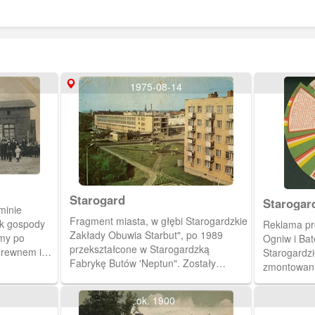
1975-08-14
Starogard
Starogar
minie
Fragment miasta, w głębi Starogardzkie
k gospody
Reklama pro
Zakłady Obuwia Starbut", po 1989
imy po
Ogniw i Bate
przekształcone w Starogardzką
drewnem i
Starogardz
Fabrykę Butów 'Neptun". Zostały
i prowadził
zmontowani
zlikwidowane.
.
stojącej fi
rodzajów fi
ok. 1900
strojach lu