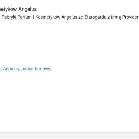
metyków Angelus
Fabryki Perfum I Kosmetyków Angelus ze Starogardu z firmą Providen
i
,
Angelus
,
papier firmowy
,