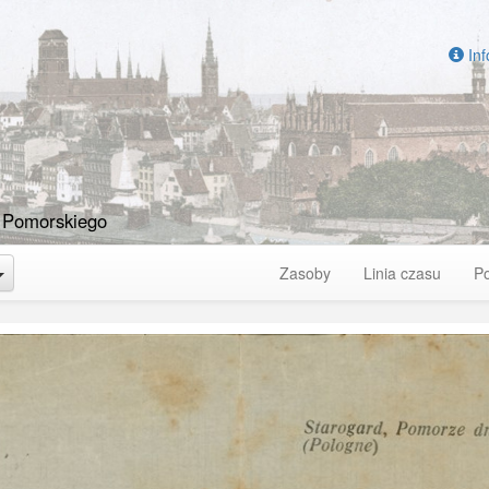
Inf
 Pomorskiego
Toggle Dropdown
Zasoby
Linia czasu
P