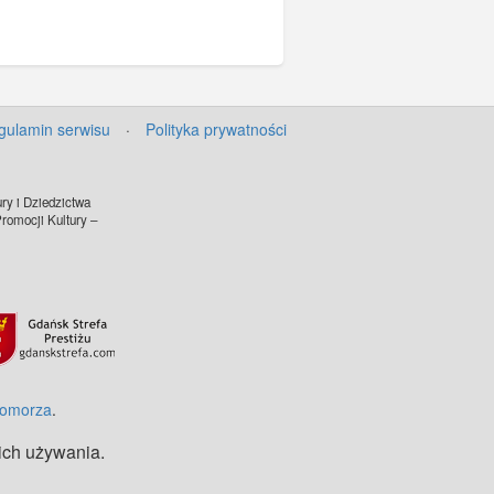
gulamin serwisu
·
Polityka prywatności
ry i Dziedzictwa
omocji Kultury –
Pomorza
.
 ich używania.