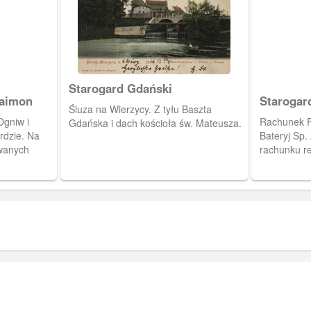
Starogard Gdański
Daimon
Śluza na Wierzycy. Z tyłu Baszta
Ogniw i
Rachunek Po
Gdańska i dach kościoła św. Mateusza.
rdzie. Na
Bateryj Sp.
wanych
rachunku re