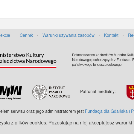
jekcie
·
Cennik
·
Warunki używania zasobów
·
Kontakt
·
Re
Dofinansowano ze środków Ministra Kultu
Narodowego pochodzących z Funduszu Pr
państwowego funduszu celowego.
Patronat medialny:
ielem serwisu oraz jego administratorem jest
Fundacja dla Gdańska i 
zysta z plików cookies. Pozostając na niej akceptujesz warunki