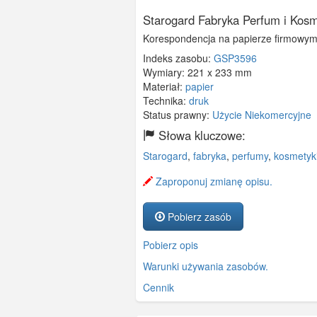
Starogard Fabryka Perfum i Kos
Korespondencja na papierze firmowym 
Indeks zasobu:
GSP3596
Wymiary:
221 x 233 mm
Materiał:
papier
Technika:
druk
Status prawny:
Użycie Niekomercyjne
Słowa kluczowe:
Starogard
,
fabryka
,
perfumy
,
kosmetyk
Zaproponuj zmianę opisu.
Pobierz zasób
Pobierz opis
Warunki używania zasobów.
Cennik