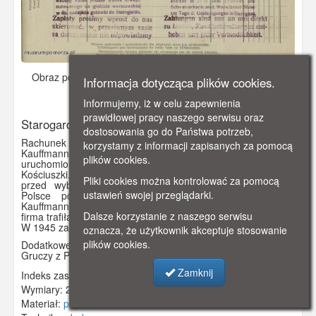
Obraz pochodzi z
1926-11-26.
Dodano: 2022-09-23 22:25
Informacja dotycząca plików cookies.
Wyświetlono: 2003
Informujemy, iż w celu zapewnienia
prawidłowej pracy naszego serwisu oraz
Starogard Rachunek Kauffmann
dostosowania go do Państwa potrzeb,
Rachunek na druku firmowym Fabryki Obuwia Peter
korzystamy z informacji zapisanych za pomocą
Kauffmann i synowie. Firma działała od 1856 roku. W 1895
plików cookies.
uruchomiono nowoczesną fabrykę mieszczącą się przy ulicy
Kościuszki. W 1939 część rodziny zdążyła uciec za granicę
Pliki cookies można kontrolować za pomocą
przed wybuchem II wojny (pochodzenie żydowskie). W
ustawień swojej przeglądarki.
Polsce pozostał i zarządzał przedsiębiorstwem Hans
Kauffmann. Został zamordowany w październiku 1939 roku a
Dalsze korzystanie z naszego serwisu
firma trafiła pod zarząd Niemców.
W 1945 zakład został przejęty przez państwo polskie.
oznacza, że użytkownik akceptuje stosowanie
plików cookies.
Dodatkowe informacje: Rachunek wystawiono dla Jana
Gruczy z Pelplina.
Zamknij
Indeks zasobu:
GSP3598
Wymiary:
200 x 196 mm
Materiał:
papier