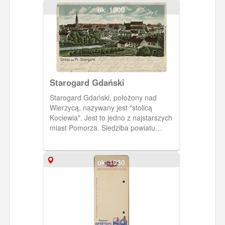
wielu krajów na całym świecie.
ok. 1900
Starogard Gdański
Starogard Gdański, położony nad
Wierzycą, nazywany jest "stolicą
Kociewia". Jest to jedno z najstarszych
miast Pomorza. Siedziba powiatu
starogardzkiego. Na pocztówce widzimy
panoramę miejscowości z przełomu XIX
i XX wieku.
ok. 1930