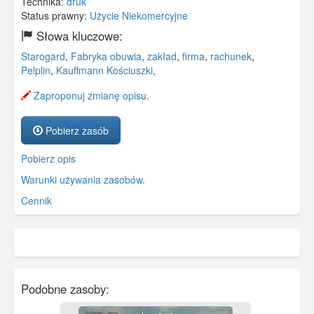
Technika:
druk
Status prawny:
Użycie Niekomercyjne
Słowa kluczowe:
Starogard
,
Fabryka obuwia
,
zakład
,
firma
,
rachunek
,
Pelplin
,
Kauffmann Kościuszki
,
Zaproponuj zmianę opisu.
Pobierz zasób
Pobierz opis
Warunki używania zasobów.
Cennik
Podobne zasoby: