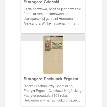
Starogard Gdański
Karta pocztowa, będąca jednocześnie
formularzem do zamówień ze
starogardzkiej gorzelni Hermana
Aleksandra Winkelhausena. Firma
słynęła ze znakomitej jakości wódek
gatunkowych, winiaków i koniaków.
ok. 1935
Starogard Rachunek Ergasta
Bloczek rachunkowy Chemicznej
Fabryki Ergasta Czesława Nagórskiego.
Fabryka powstała 1904 roku.
Reklamowany na rachunku proszek do
prania Sapon eksportowany był do