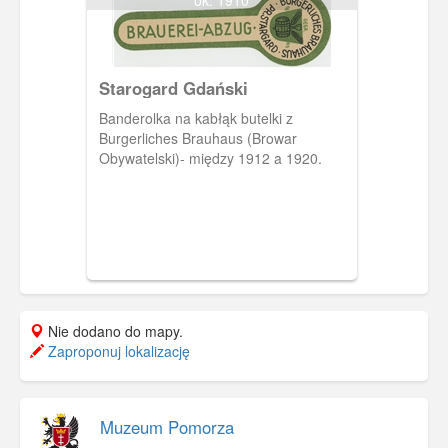
dolnej, neobarokowy kościół w trakcie
budowy. Zaprojektował go architekt
Franz Kunst. Poświęcony został 3
sierpnia 1913 roku. Świątynia pod
Starogard Gdański
wezwaniem Najświętszego Serca Pana
Jezusa jest siedzibą parafii. Na ostatnim
Banderolka na kabłąk butelki z
zdjęciu widzimy dom towarowy Johanna
Burgerliches Brauhaus (Browar
Szczygelskiego.
Obywatelski)- między 1912 a 1920.
Nie dodano do mapy.
Zaproponuj lokalizację
Muzeum Pomorza