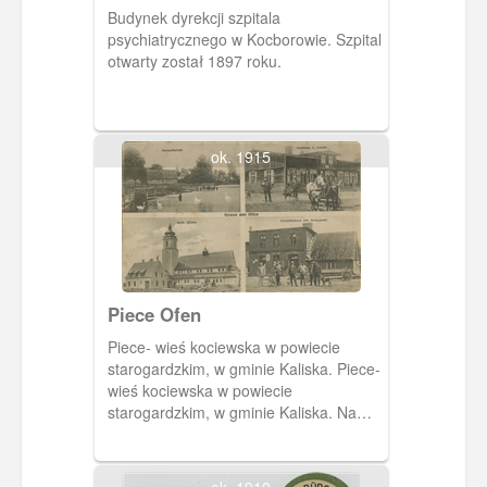
Budynek dyrekcji szpitala
psychiatrycznego w Kocborowie. Szpital
otwarty został 1897 roku.
ok. 1915
Piece Ofen
Piece- wieś kociewska w powiecie
starogardzkim, w gminie Kaliska. Piece-
wieś kociewska w powiecie
starogardzkim, w gminie Kaliska. Na
pocztówce, w górnym rogu, widzimy
panoramę wsi z dużym stawem. Obok
budynek gospody L. Lubatza. W części
ok. 1910