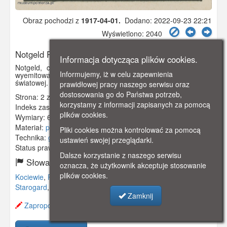
Obraz pochodzi z
1917-04-01.
Dodano: 2022-09-23 22:21
Wyświetlono: 2040
Notgeld Pr. Stargard
Informacja dotycząca plików cookies.
Notgeld, czyli pieniądz zastępczy o nominale 20 fenigów
Informujemy, iż w celu zapewnienia
wyemitowany przez powiat starogardzki pod koniec ! wojny
światowej. Do obiegu banknot wszedł 1 kwietnia 1917 roku.
prawidłowej pracy naszego serwisu oraz
dostosowania go do Państwa potrzeb,
Strona: 2 z 2
korzystamy z informacji zapisanych za pomocą
Indeks zasobu:
GSP3643
plików cookies.
Wymiary:
63 x 50 mm
Materiał:
papier
Pliki cookies można kontrolować za pomocą
Technika:
grafika czarno-biała
ustawień swojej przeglądarki.
Status prawny:
Użycie Niekomercyjne
Dalsze korzystanie z naszego serwisu
Słowa kluczowe:
oznacza, że użytkownik akceptuje stosowanie
plików cookies.
Kociewie
,
Pr. Stargard
,
notgeld pieniądz zastępczy
,
Starogard
,
Zamknij
Zaproponuj zmianę opisu.