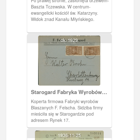
Po prawej stronie, zasłonięta drzewem-
Baszta Tczewska. W centrum-
ewangelicki kościół św. Katarzyny.
Widok znad Kanału Młyńskiego.
ok. 1929
Starogard Fabryka Wyrobów
Blaszanych
Koperta firmowa Fabryki wyrobów
Blaszanych F. Felscha. Sidziba firmy
mieściła się w Starogardzie pod
adresem Rynek 17.
1936-11-25