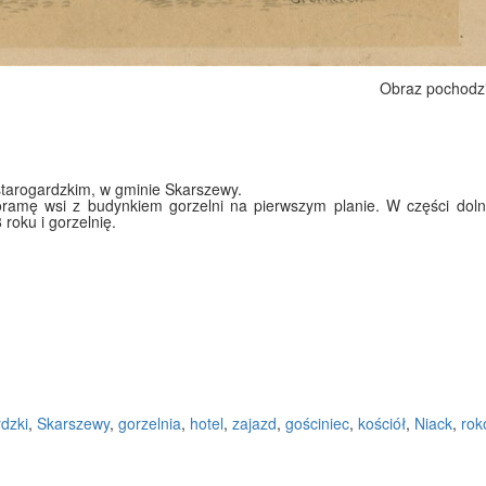
Obraz pochodz
tarogardzkim, w gminie Skarszewy.
ramę wsi z budynkiem gorzelni na pierwszym planie. W części doln
roku i gorzelnię.
rdzki
,
Skarszewy
,
gorzelnia
,
hotel
,
zajazd
,
gościniec
,
kościół
,
Niack
,
rok