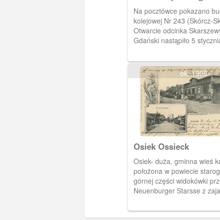
Na pocztówce pokazano bud
kolejowej Nr 243 (Skórcz-S
Otwarcie odcinka Skarszew
Gdański nastąpiło 5 styczni
ok. 1900
Osiek Ossieck
Osiek- duża, gminna wieś 
położona w powiecie staro
górnej części widokówki pr
Neuenburger Starsse z zaj
Lomotha. W części dolnej ul
(Kirchenstrasse) z widoczn
neogotyckim kościołem p.w.