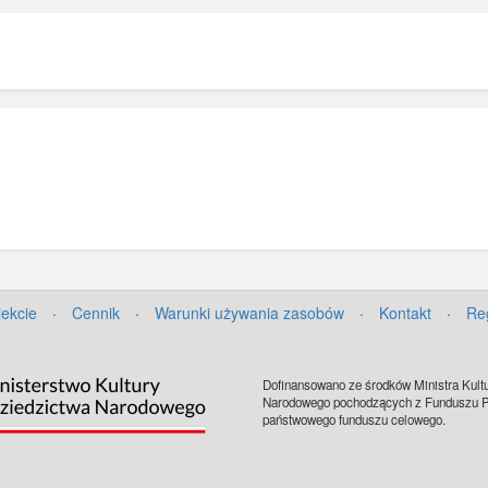
jekcie
·
Cennik
·
Warunki używania zasobów
·
Kontakt
·
Re
Dofinansowano ze środków Ministra Kultu
Narodowego pochodzących z Funduszu Pr
państwowego funduszu celowego.