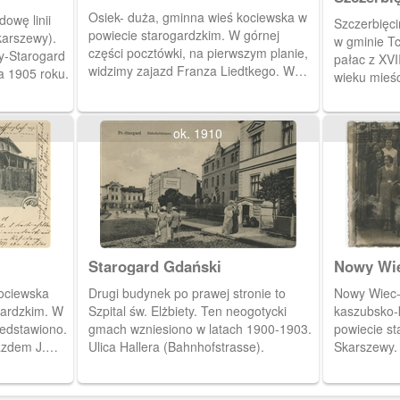
Osiek- duża, gminna wieś kociewska w
owę linii
Szczerbięci
powiecie starogardzkim. W górnej
karszewy).
w gminie Tc
części pocztówki, na pierwszym planie,
y-Starogard
pałac z XVI
widzimy zajazd Franza Liedtkego. W
a 1905 roku.
wieku mieści
oddali neogotycki kościół p.w. św.
dobrze uro
Rocha, konsekrowany w 1886 roku.
Przechowywane są w nim relikwie św.
ok. 1910
Wojciecha. W lewym, dolnym rogu
widokówki- sklep Kupiec-
Consumverein.
Starogard Gdański
Nowy Wi
kociewska
Drugi budynek po prawej stronie to
Nowy Wiec-
gardzkim. W
Szpital św. Elżbiety. Ten neogotycki
kaszubsko-
zedstawiono.
gmach wzniesiono w latach 1900-1903.
powiecie st
azdem J.
Ulica Hallera (Bahnhofstrasse).
Skarszewy. 
. Kościelna
Katolickieg
ym w oddali
Żeńskiej z 
 św. Rocha.