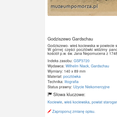
Godziszewo Gardschau
Godziszewo- wieś kociewska w powiecie s
W górnej części pocztówki widzimy pano
kościół p.w. św. Jana Nepomucena z 1748 
Indeks zasobu:
GSP3720
Wydawca:
Wilhelm Niack, Gardschau
Wymiary:
140 x 89 mm
Materiał:
pocztówka
Technika:
litografia
Status prawny:
Użycie Niekomercyjne
Słowa kluczowe:
Kociewie
,
wieś kociewska
,
powiat staroga
Zaproponuj zmianę opisu.