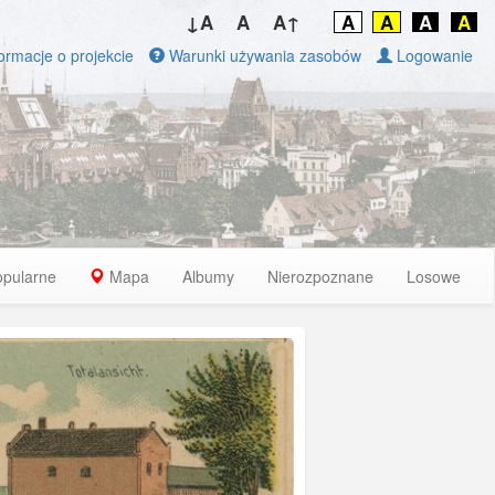
↓A
A
A↑
A
A
A
A
ormacje o projekcie
Warunki używania zasobów
Logowanie
opularne
Mapa
Albumy
Nierozpoznane
Losowe