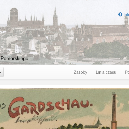
Inf
 Pomorskiego
Toggle Dropdown
Zasoby
Linia czasu
P