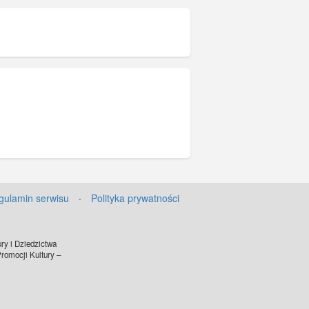
gulamin serwisu
·
Polityka prywatności
ry i Dziedzictwa
omocji Kultury –