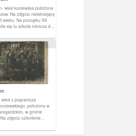
n- wieś kociewska położona
zew. Na zdjęciu nieistniejący
II wieku. Na początku XX
ła się tu szkoła rolnicza dla
dzonych dziewcząt.
1937
ec
 wieś z pogranicza
kociewskiego, położona w
arogardzkim, w gminie
Na zdjęciu członkinie
o Stowarzyszenia Młodzieży
tej miejscowości.