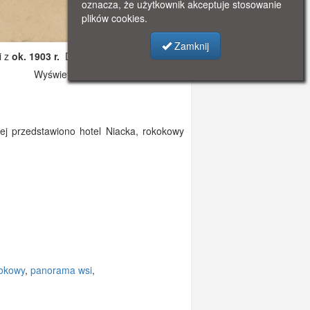
oznacza, że użytkownik akceptuje stosowanie
plików cookies.
Zamknij
i z
ok. 1903 r.
Dodano: 2022-09-23 20:36
Wyświetlono: 2301
ej przedstawiono hotel Niacka, rokokowy
okowy
,
panorama wsi
,