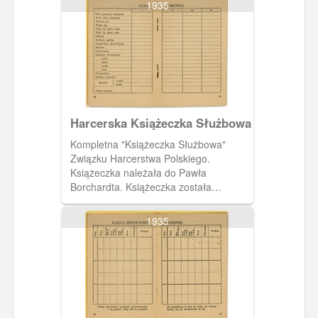
1935
Na dwudziestej drugiej i dwudziestej
trzeciej stronie miejsce na wpisy
dotyczące wykazu służby.
Harcerska Książeczka Służbowa
Kompletna "Książeczka Służbowa"
Związku Harcerstwa Polskiego.
Książeczka należała do Pawła
Borchardta. Książeczka została
wystawiona 19 czerwca 1937 roku
przez harcmistrza Alfa Liczmańskiego.
1935
Na dwunastej i trzynastej stronie tabela
do wpisów dotyczących stanu zdrowia
właściciela książeczki.