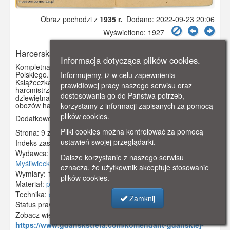
Obraz pochodzi z
1935 r.
Dodano: 2022-09-23 20:06
Wyświetlono: 1927
Harcerska Książeczka Służbowa
Informacja dotycząca plików cookies.
Kompletna "Książeczka Służbowa" Związku Harcerstwa
Polskiego. Książeczka należała do Pawła Borchardta.
Informujemy, iż w celu zapewnienia
Książeczka została wystawiona 19 czerwca 1937 roku przez
prawidłowej pracy naszego serwisu oraz
harcmistrza Alfa Liczmańskiego. Na osiemnastej i
dostosowania go do Państwa potrzeb,
dziewiętnastej stronie tabela do wpisów miejsc koloni i
obozów harcerskich.
korzystamy z informacji zapisanych za pomocą
plików cookies.
Dodatkowe informacje: Numer książeczki L. 184
Pliki cookies można kontrolować za pomocą
Strona: 9 z 15
ustawień swojej przeglądarki.
Indeks zasobu:
GSP3800
Wydawca:
Związek Harcerstwa Polskiego, Warszawa, ul.
Dalsze korzystanie z naszego serwisu
Myśliwiecka 3/5
oznacza, że użytkownik akceptuje stosowanie
Wymiary:
171 x 133 mm
plików cookies.
Materiał:
papier
Technika:
druk
Zamknij
Status prawny:
Użycie Niekomercyjne
Zobacz więcej:
https://www.gdanskstrefa.com/komendant-gdanskiej-