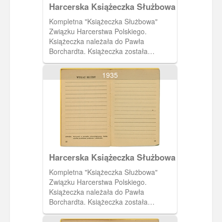
Harcerska Książeczka Służbowa
Kompletna "Książeczka Służbowa"
Związku Harcerstwa Polskiego.
Książeczka należała do Pawła
Borchardta. Książeczka została
wystawiona 19 czerwca 1937 roku
przez harcmistrza Alfa Liczmańskiego.
1935
Na ósmej stronie miejsce na wpis
służby w gromadzie zuchów i tabela do
wpisów prób organizacyjnych. Na
dziewiątej stronie tabela wpisów prób
organizacyjnych.
Harcerska Książeczka Służbowa
Kompletna "Książeczka Służbowa"
Związku Harcerstwa Polskiego.
Książeczka należała do Pawła
Borchardta. Książeczka została
wystawiona 19 czerwca 1937 roku
przez harcmistrza Alfa Liczmańskiego.