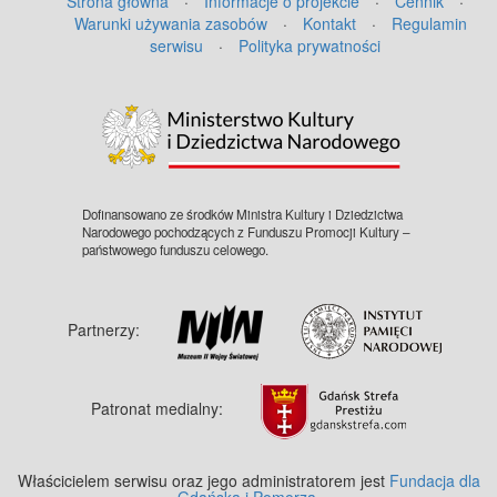
Strona główna
·
Informacje o projekcie
·
Cennik
·
Warunki używania zasobów
·
Kontakt
·
Regulamin
serwisu
·
Polityka prywatności
Dofinansowano ze środków Ministra Kultury i Dziedzictwa
Narodowego pochodzących z Funduszu Promocji Kultury –
państwowego funduszu celowego.
Partnerzy:
Patronat medialny:
Właścicielem serwisu oraz jego administratorem jest
Fundacja dla
Gdańska i Pomorza
.