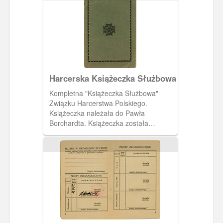
Harcerska Książeczka Służbowa
Kompletna "Książeczka Służbowa"
Związku Harcerstwa Polskiego.
Książeczka należała do Pawła
Borchardta. Książeczka została
wystawiona 19 czerwca 1937 roku
przez harcmistrza Alfa Liczmańskiego.
Pierwsza strona okładki z krzyżem
harcerskim.