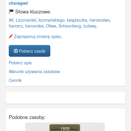
choragwi/
Słowa kluczowe:
Alf
,
Liczmański
,
liczmańskiego
,
książeczka
,
harcerstwo
,
harcerz
,
harcerska
,
Oliwa
,
Scheunberg
,
żuławy
,
Zaproponuj zmianę opisu.
Pobierz zasób
Pobierz opis
Warunki używania zasobów.
Cennik
Podobne zasoby:
1935