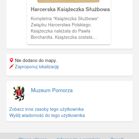
Harcerska Książeczka Służbowa
Kompletna "Książeczka Służbowa"
Związku Harcerstwa Polskiego.
Książeczka należała do Pawła
Borchardta. Książeczka została
wystawiona 19 czerwca 1937 roku
przez harcmistrza Alfa Liczmańskiego.
Na czternastej i piętnastej stronie tabela
Nie dodano do mapy.
do wpisów dotyczących sprawności
Zaproponuj lokalizację
cielesnych.
Muzeum Pomorza
Zobacz inne zasoby tego użytkownika
Wyślij wiadomość do tego użytkownika