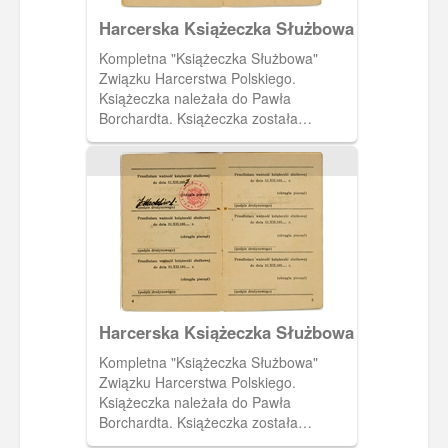
Harcerska Książeczka Służbowa
Kompletna "Książeczka Służbowa"
Związku Harcerstwa Polskiego.
Książeczka należała do Pawła
Borchardta. Książeczka została
wystawiona 19 czerwca 1937 roku
przez harcmistrza Alfa Liczmańskiego.
Na osiemnastej i dziewiętnastej stronie
tabela do wpisów miejsc koloni i obozów
harcerskich.
Harcerska Książeczka Służbowa
Kompletna "Książeczka Służbowa"
Związku Harcerstwa Polskiego.
Książeczka należała do Pawła
Borchardta. Książeczka została
wystawiona 19 czerwca 1937 roku