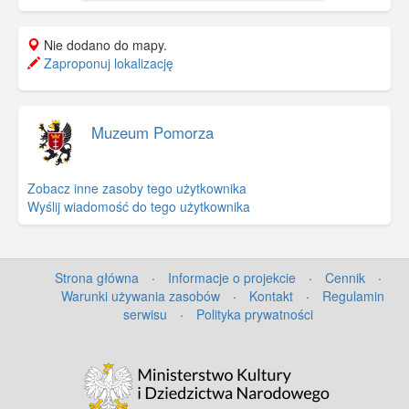
przez harcmistrza Alfa Liczmańskiego.
Na czwartej i piątej stronie tabelki
Nie dodano do mapy.
dotyczące przedłużenia ważności
Zaproponuj lokalizację
książeczki służbowej.
Muzeum Pomorza
Zobacz inne zasoby tego użytkownika
Wyślij wiadomość do tego użytkownika
Strona główna
·
Informacje o projekcie
·
Cennik
·
Warunki używania zasobów
·
Kontakt
·
Regulamin
serwisu
·
Polityka prywatności