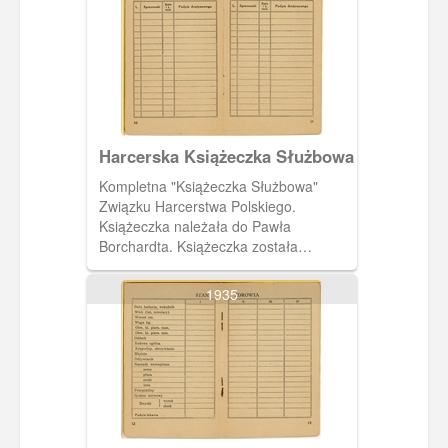
Harcerska Książeczka Służbowa
Kompletna "Książeczka Służbowa"
Związku Harcerstwa Polskiego.
Książeczka należała do Pawła
Borchardta. Książeczka została
wystawiona 19 czerwca 1937 roku
przez harcmistrza Alfa Liczmańskiego.
1935
Na dziesiątej i jedenastej stronie tabela
do wpisów sprawności.