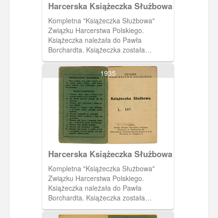
Harcerska Książeczka Służbowa
Kompletna "Książeczka Służbowa"
Związku Harcerstwa Polskiego.
Książeczka należała do Pawła
Borchardta. Książeczka została
wystawiona 19 czerwca 1937 roku
przez harcmistrza Alfa Liczmańskiego.
1935
Na dwunastej i trzynastej stronie tabela
do wpisów dotyczących stanu zdrowia
właściciela książeczki.
Harcerska Książeczka Służbowa
Kompletna "Książeczka Służbowa"
Związku Harcerstwa Polskiego.
Książeczka należała do Pawła
Borchardta. Książeczka została
wystawiona 19 czerwca 1937 roku
przez harcmistrza Alfa Liczmańskiego.