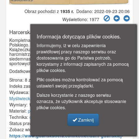
Obraz pochodzi z
1935 r.
Dodano: 2022-09-23 20:06
Wyświetlono: 1977
Harcerska Książeczka Służbowa
Informacja dotycząca plików cookies.
Kompletna "Książeczka Służbowa" Związku Harcerstwa
Polskiego. Książeczka należała do Pawła Borchardta.
Informujemy, iż w celu zapewnienia
Książeczka została wystawiona 19 czerwca 1937 roku przez
prawidłowej pracy naszego serwisu oraz
harcmistrza Alfa Liczmańskiego. Na szesnastej i
dostosowania go do Państwa potrzeb,
siedemnastej stronie tabela do wpisów zdobytych odznak
sportowych.
korzystamy z informacji zapisanych za pomocą
plików cookies.
Dodatkowe informacje: Numer książeczki L. 184
Pliki cookies można kontrolować za pomocą
Strona: 8 z 15
ustawień swojej przeglądarki.
Indeks zasobu:
GSP3801
Wydawca:
Związek Harcerstwa Polskiego, Warszawa, ul.
Dalsze korzystanie z naszego serwisu
Myśliwiecka 3/5
oznacza, że użytkownik akceptuje stosowanie
Wymiary:
171 x 133 mm
plików cookies.
Materiał:
papier
Technika:
druk
Zamknij
Status prawny:
Użycie Niekomercyjne
Zobacz więcej:
https://www.gdanskstrefa.com/komendant-gdanskiej-