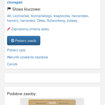
choragwi/
Słowa kluczowe:
Alf
,
Liczmański
,
liczmańskiego
,
książeczka
,
harcerstwo
,
harcerz
,
harcerska
,
Oliwa
,
Scheunberg
,
żuławy
,
Zaproponuj zmianę opisu.
Pobierz zasób
Pobierz opis
Warunki używania zasobów.
Cennik
Podobne zasoby:
1935