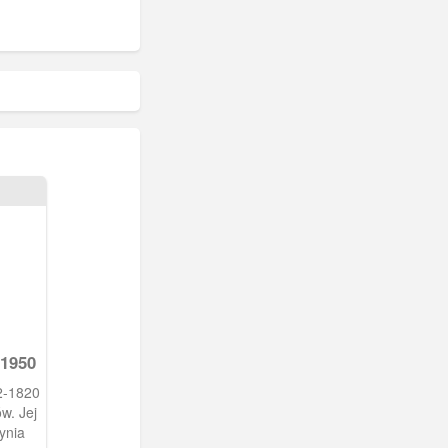
 1950
22-1820
ynia