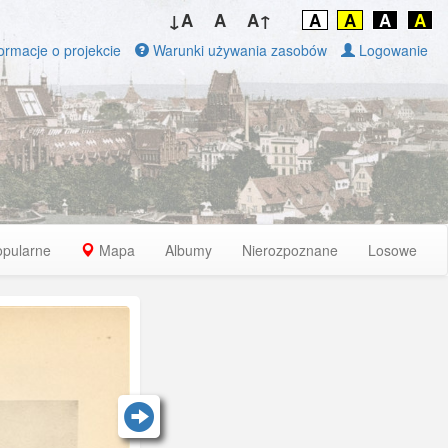
↓A
A
A↑
A
A
A
A
ormacje o projekcie
Warunki używania zasobów
Logowanie
opularne
Mapa
Albumy
Nierozpoznane
Losowe