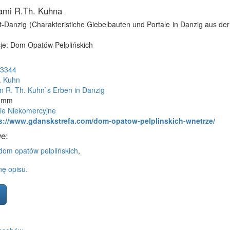
iami R.Th. Kuhna
Alt-Danzig (Charakteristiche Giebelbauten und Portale in Danzig aus der
je: Dom Opatów Pelplińskich
3344
. Kuhn
n R. Th. Kuhn`s Erben in Danzig
2 mm
ie Niekomercyjne
s://www.gdanskstrefa.com/dom-opatow-pelplinskich-wnetrze/
e:
dom opatów pelplińskich
,
ę opisu.