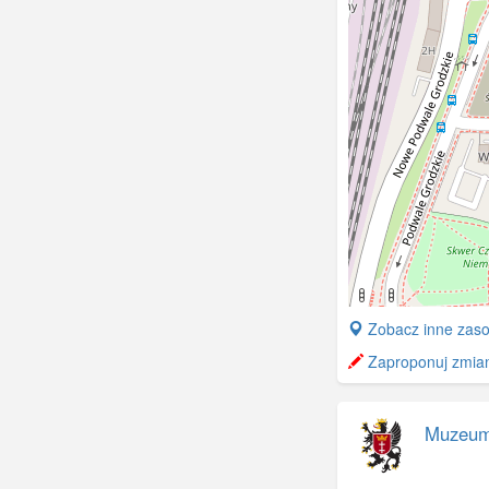
odtwo
Wiosn
wynik
widoc
Gdańs
+
Zobacz inne zaso
−
Zaproponuj zmianę
Muzeum