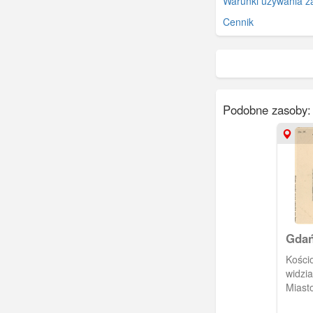
Warunki używania z
Cennik
Podobne zasoby:
Gdań
Kościo
widzi
Miast