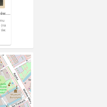
 św.
omu
 (na
ł św.