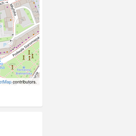
etMap
contributors.