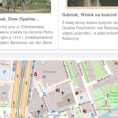
Gdańsk, Widok na kościół
sk. Dom Opatów
Katarzyny
Z lewej strony ściana budynku d
lińskich
ica przy ul. Elżbietańskiej
Opatów Pelplińskich nad Radunią
wana została na zlecenie Piotra
zdjęciu pośrodku), w głębi kośció
ngka w 1612 r, prawdopodobnie
Katarzyny.
ojektu Abrahama van den Blocka.
cu XVII w. budynek użytkowany
zez opactwo w Pelplinie i stan taki
ywał się przez ok. 150 lat. W
e wieku XIX kolejni właściciele
ywali sporych zmian
rukcyjnych obiektu, narażając go
raz gorszy stan techniczny. Wobec
żenia całkowitym wyburzeniem
 kolejnego właściciela budynek
 wykupiony przez miasto i
zczono w nim Miejski Urząd
lany znany także jako Policja
lana (Baupolizeiamt). Wykonano
cie generalny remont wraz z