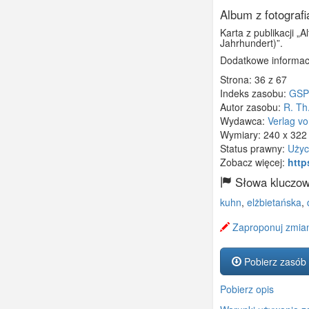
Album z fotograf
Karta z publikacji „
Jahrhundert)”.
Dodatkowe informac
Strona: 36 z 67
Indeks zasobu:
GSP
Autor zasobu:
R. Th
Wydawca:
Verlag vo
Wymiary:
240 x 32
Status prawny:
Użyc
Zobacz więcej:
http
Słowa kluczow
kuhn
,
elżbietańska
,
Zaproponuj zmian
Pobierz zasób
Pobierz opis