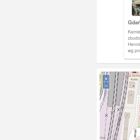
Gdań
Pelp
Kamien
zbudo
Henni
wg pr
W koń
był pr
utrzym
połowi
+
dokon
−
konst
na co
zagro
przez
został
umies
Budow
Budow
wresz