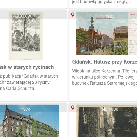
jest budowlą gotycką z cegły,
jednonawową, posiada jedną wie
osi, gwiaździste prezbiterium i je
XIX w.
1905
boczną kaplicę.
Gdańsk, Ratusz przy Korz
sk w starych rycinach
Widok na ulicę Korzenną (Pfeffers
 starych
w kierunku północnym. Po lewej
ch" zawierającej 23 ryciny
budynek Ratusza Staromiejskieg
na Carla Schultza.
1974
ok. 1930