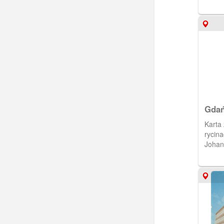
Gdań
Karta z publikacji "Gdańsk w
rycina
Johan