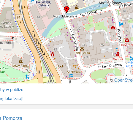
rzeniem zrujnowanej kamieniarki.
ą 1945, budynek nie ucierpiał w
u działań wojennych. Za domem
zny budynek Uniwersytetu
kiego.
©
OpenStre
by w pobliżu
 lokalizacji
 Pomorza