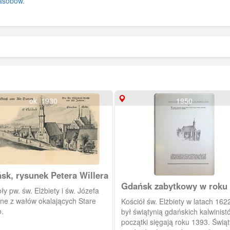
asobów.
ok. 1930
1950
sk, rysunek Petera Willera
Gdańsk zabytkowy w roku
ły pw. św. Elżbiety i św. Józefa
ane z wałów okalających Stare
Kościół św. Elżbiety w latach 16
o.
był świątynią gdańskich kalwinistów. Jej
początki sięgają roku 1393. Świąt