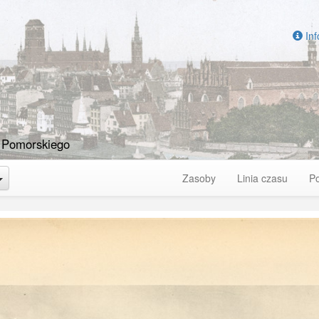
Inf
 Pomorskiego
Toggle Dropdown
Zasoby
Linia czasu
P