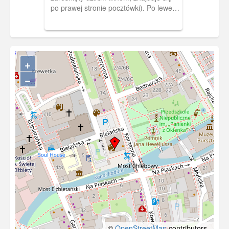
po prawej stronie pocztówki). Po lewej
stronie ulica Na Piaskach.
+
−
©
OpenStreetMap
contributors.