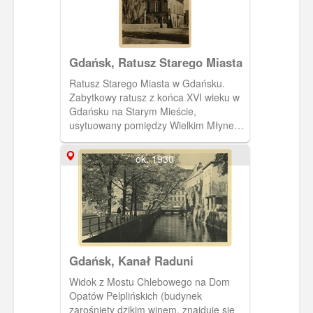
Gdańsk, Ratusz Starego Miasta
Ratusz Starego Miasta w Gdańsku.
Zabytkowy ratusz z końca XVI wieku w
Gdańsku na Starym Mieście,
usytuowany pomiędzy Wielkim Młynem
a pokarmelickim kościołem św. Józefa.
Jeden z najcenniejszych gdańskich
ok. 1930
zabytków.
Gdańsk, Kanał Raduni
Widok z Mostu Chlebowego na Dom
Opatów Pelplińskich (budynek
zarośnięty dzikim winem, znajduje się