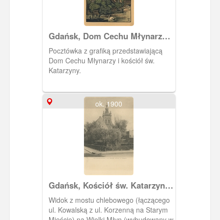
Gdańsk, Dom Cechu Młynarzy i
kościół św. Katarzyny
Pocztówka z grafiką przedstawiającą
Dom Cechu Młynarzy i kościół św.
Katarzyny.
ok. 1900
Gdańsk, Kościół św. Katarzyny i
Wielki Młyn, Danzig Die
Widok z mostu chlebowego (łączącego
Katharinenkirche und die
ul. Kowalską z ul. Korzenną na Starym
Grosse Mühle
Mieście) na Wielki Młyn (wybudowany w