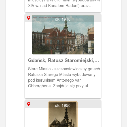
XIV w. nad Kanałem Raduni) oraz
kościół św. Katarzyny.
ok. 1910
Gdańsk, Ratusz Staromiejski,
Danzig Altstädtisches Rathaus
Stare Miasto - szesnastowieczny gmach
Ratusza Starego Miasta wybudowany
pod kierunkiem Antonego van
Obberghena. Znajduje się przy ul.
Korzennej, nad kanałem Raduni.
ok. 1950