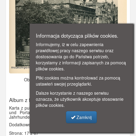
Informacja dotycząca plików cookies.
Informujemy, iż w celu zapewnienia
prawidłowej pracy naszego serwisu oraz
dostosowania go do Państwa potrzeb,
korzystamy z informacji zapisanych za pomocą
plików cookies.
Pliki cookies można kontrolować za pomocą
Obraz pochodzi z
1901 r.
Dodano: 2021-11-17 13:00
ustawień swojej przeglądarki.
Wyświetlono: 2764
Dalsze korzystanie z naszego serwisu
oznacza, że użytkownik akceptuje stosowanie
Album z fotografiami R.Th. Kuhna
plików cookies.
Karta z publikacji „Alt-Danzig (Charakteristiche Giebelbauten
und Portale in Danzig aus der Zeit vom 14. bis 18.
Jahrhundert)”.
Zamknij
Dodatkowe informacje: Ratusz Staromiejski
Strona: 17 z 67