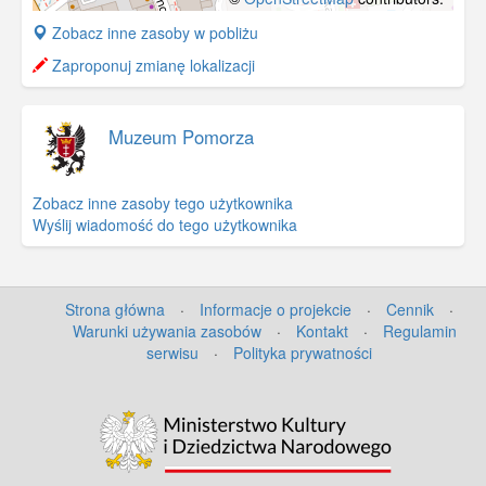
+
Zobacz inne zasoby w pobliżu
−
Zaproponuj zmianę lokalizacji
Muzeum Pomorza
Zobacz inne zasoby tego użytkownika
Wyślij wiadomość do tego użytkownika
Strona główna
·
Informacje o projekcie
·
Cennik
·
Warunki używania zasobów
·
Kontakt
·
Regulamin
serwisu
·
Polityka prywatności
©
OpenStreetMap
contributors.