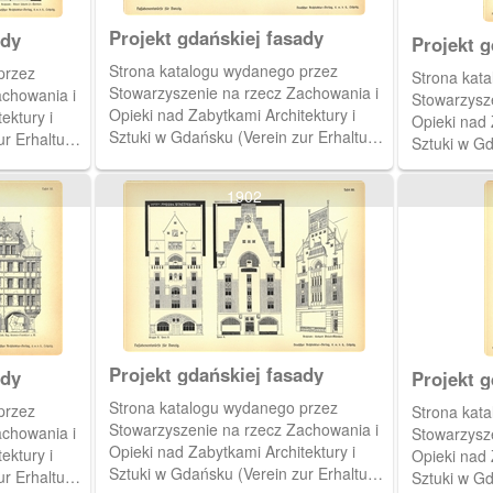
Projekt gdańskiej fasady
ady
Projekt g
Strona katalogu wydanego przez
przez
Strona kat
Stowarzyszenie na rzecz Zachowania i
achowania i
Stowarzysz
Opieki nad Zabytkami Architektury i
ektury i
Opieki nad 
Sztuki w Gdańsku (Verein zur Erhaltung
ur Erhaltung
Sztuki w Gd
und Pflege der Bau- und
und Pflege 
Kunstdenkmäler in Danzig). Katalog
 Katalog
Kunstdenkmä
1902
przedstawia projekty gdańskich fasad
kich fasad
przedstawia
zgłoszone na konkurs w 1902 r.
2 r.
zgłoszone n
Projekt gdańskiej fasady
ady
Projekt g
Strona katalogu wydanego przez
przez
Strona kat
Stowarzyszenie na rzecz Zachowania i
achowania i
Stowarzysz
Opieki nad Zabytkami Architektury i
ektury i
Opieki nad 
Sztuki w Gdańsku (Verein zur Erhaltung
ur Erhaltung
Sztuki w Gd