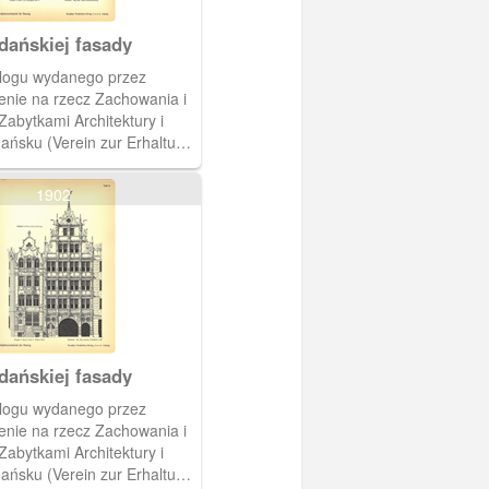
dańskiej fasady
alogu wydanego przez
enie na rzecz Zachowania i
Zabytkami Architektury i
ańsku (Verein zur Erhaltung
der Bau- und
ler in Danzig). Katalog
1902
 projekty gdańskich fasad
a konkurs w 1902 r.
dańskiej fasady
alogu wydanego przez
enie na rzecz Zachowania i
Zabytkami Architektury i
ańsku (Verein zur Erhaltung