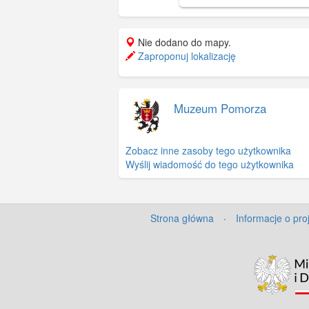
und Pflege der Bau- und
Kunstdenkmäler in Danzig).
przedstawia projekty gdańs
Nie dodano do mapy.
zgłoszone na konkurs w 190
Zaproponuj lokalizację
Muzeum Pomorza
Zobacz inne zasoby tego użytkownika
Wyślij wiadomość do tego użytkownika
Strona główna
·
Informacje o pro