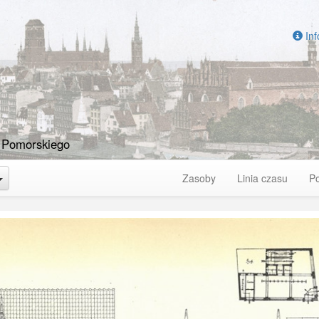
Inf
 Pomorskiego
Toggle Dropdown
Zasoby
Linia czasu
P