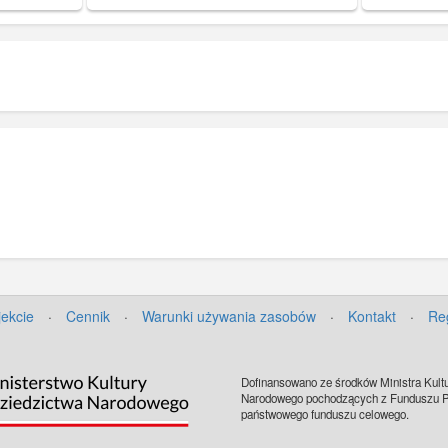
und Pflege der Bau- und
und Pflege 
Kunstdenkmäler in Danzig). Katalog
 Katalog
Kunstdenkmä
przedstawia projekty gdańskich fasad
kich fasad
przedstawia
zgłoszone na konkurs w 1902 r.
2 r.
zgłoszone n
jekcie
·
Cennik
·
Warunki używania zasobów
·
Kontakt
·
Re
Dofinansowano ze środków Ministra Kultu
Narodowego pochodzących z Funduszu Pr
państwowego funduszu celowego.