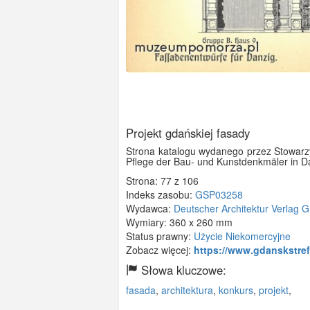
Projekt gdańskiej fasady
Strona katalogu wydanego przez Stowarzy
Pflege der Bau- und Kunstdenkmäler in Da
Strona: 77 z 106
Indeks zasobu:
GSP03258
Wydawca:
Deutscher Architektur Verlag G
Wymiary:
360 x 260 mm
Status prawny:
Użycie Niekomercyjne
Zobacz więcej:
https://www.gdanskstre
Słowa kluczowe:
fasada
,
architektura
,
konkurs
,
projekt
,