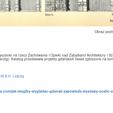
Obraz poch
szenie na rzecz Zachowania i Opieki nad Zabytkami Architektury i Sz
nzig). Katalog przedstawia projekty gdańskich fasad zgłoszone na kon
.M.B.H. Leipzig
fa.com/jak-moglby-wygladac-gdansk-zapowiedz-wystawy-ocalic-o