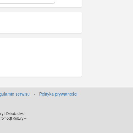
der Bau- und
ler in Danzig). Katalog
 projekty gdańskich fasad
a konkurs w 1902 r.
gulamin serwisu
·
Polityka prywatności
ry i Dziedzictwa
omocji Kultury –