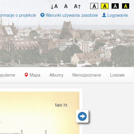
↓A
A
A↑
A
A
A
A
ormacje o projekcie
Warunki używania zasobów
Logowanie
opularne
Mapa
Albumy
Nierozpoznane
Losowe