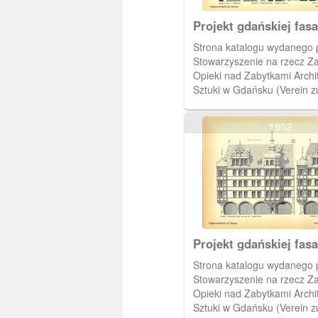
Projekt gdańskiej fas
Strona katalogu wydanego 
Stowarzyszenie na rzecz Z
Opieki nad Zabytkami Archit
Sztuki w Gdańsku (Verein z
und Pflege der Bau- und
Kunstdenkmäler in Danzig).
1902
przedstawia projekty gdańs
zgłoszone na konkurs w 190
Projekt gdańskiej fas
Strona katalogu wydanego 
Stowarzyszenie na rzecz Z
Opieki nad Zabytkami Archit
Sztuki w Gdańsku (Verein z