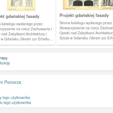
Projekt gdańskiej fasady
ekt gdańskiej fasady
Strona katalogu wydanego przez
a katalogu wydanego przez
Stowarzyszenie na rzecz Zachowa
rzyszenie na rzecz Zachowania i
Opieki nad Zabytkami Architektury
 nad Zabytkami Architektury i
Sztuki w Gdańsku (Verein zur Erh
i w Gdańsku (Verein zur Erhaltung
und Pflege der Bau- und
flege der Bau- und
Kunstdenkmäler in Danzig). Kata
denkmäler in Danzig). Katalog
przedstawia projekty gdańskich f
stawia projekty gdańskich fasad
mapy.
zgłoszone na konkurs w 1902 r.
zone na konkurs w 1902 r.
izację
m Pomorza
y tego użytkownika
do tego użytkownika