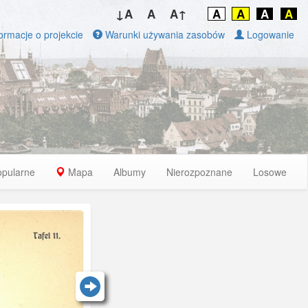
↓A
A
A↑
A
A
A
A
ormacje o projekcie
Warunki używania zasobów
Logowanie
opularne
Mapa
Albumy
Nierozpoznane
Losowe