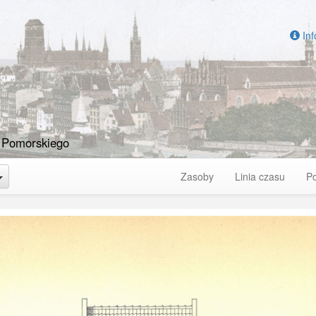
Inf
 Pomorskiego
Toggle Dropdown
Zasoby
Linia czasu
P