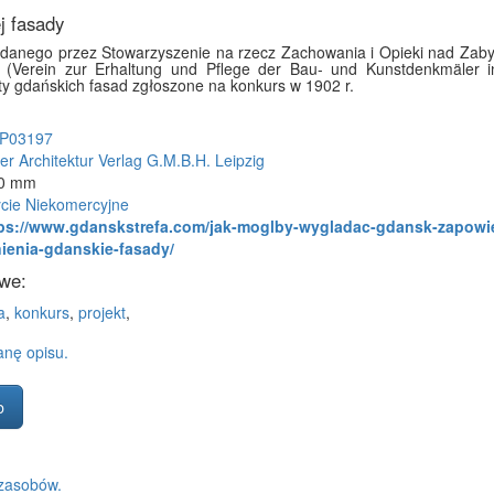
j fasady
danego przez Stowarzyszenie na rzecz Zachowania i Opieki nad Zabyt
(Verein zur Erhaltung und Pflege der Bau- und Kunstdenkmäler i
ty gdańskich fasad zgłoszone na konkurs w 1902 r.
P03197
r Architektur Verlag G.M.B.H. Leipzig
60 mm
cie Niekomercyjne
ps://www.gdanskstrefa.com/jak-moglby-wygladac-gdansk-zapowi
ienia-gdanskie-fasady/
we:
a
,
konkurs
,
projekt
,
nę opisu.
b
zasobów.