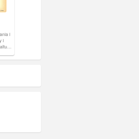
nia i
 i
altung
log
asad