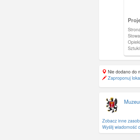
Proj
Stron
Stowa
Opieki
Sztuk
und P
Kunst
przed
Nie dodano do 
zgłos
Zaproponuj lokal
Muzeu
Zobacz inne zasob
Wyślij wiadomość 