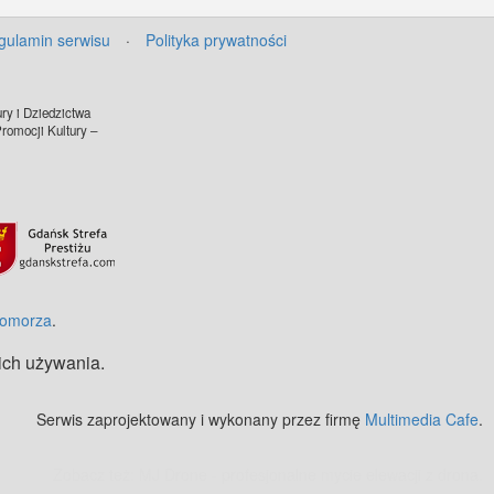
gulamin serwisu
·
Polityka prywatności
ry i Dziedzictwa
omocji Kultury –
Pomorza
.
 ich używania.
Serwis zaprojektowany i wykonany przez firmę
Multimedia Cafe
.
Zobacz też:
MJ Drone - profesjonalne mycie elewacji z drona
.