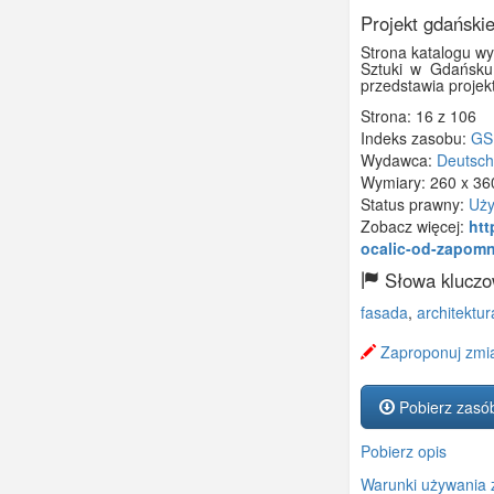
Projekt gdańskie
Strona katalogu wy
Sztuki w Gdańsku 
przedstawia projek
Strona: 16 z 106
Indeks zasobu:
GS
Wydawca:
Deutsche
Wymiary:
260 x 3
Status prawny:
Uży
Zobacz więcej:
htt
ocalic-od-zapomn
Słowa kluczo
fasada
,
architektur
Zaproponuj zmia
Pobierz zasó
Pobierz opis
Warunki używania 