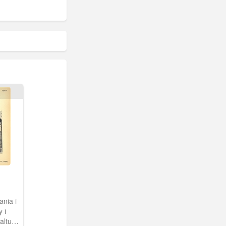
nia i
 i
altung