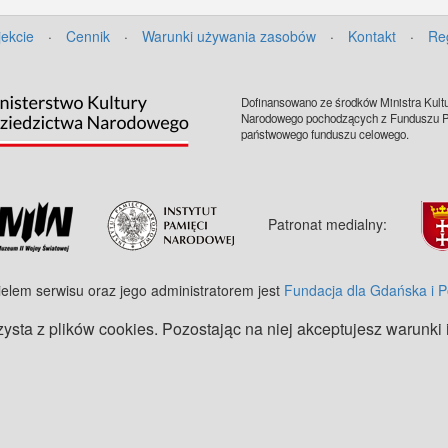
jekcie
·
Cennik
·
Warunki używania zasobów
·
Kontakt
·
Re
Dofinansowano ze środków Ministra Kultu
Narodowego pochodzących z Funduszu Pr
państwowego funduszu celowego.
Patronat medialny:
ielem serwisu oraz jego administratorem jest
Fundacja dla Gdańska i 
zysta z plików cookies. Pozostając na niej akceptujesz warunki