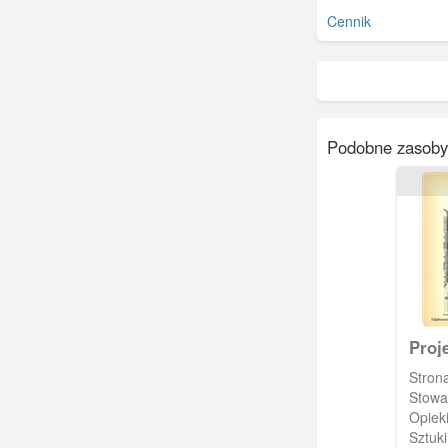
Cennik
Podobne zasoby
Proj
Stron
Stowa
Opieki
Sztuk