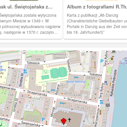
sk ul. Świętojańska z
Album z fotografiami R.Th
iołem św. Jana, Danzig
Kuhna
 Świętojańska została wytyczona
Karta z publikacji „Alt-Danzig
nnisgasse mit Kirche
ównym Mieście w 1349 r. W
(Charakteristiche Giebelbauten u
ei północnej wybudowano najpierw
Portale in Danzig aus der Zeit vo
ę, następnie w 1370 r. zaczęto
bis 18. Jahrhundert)”
na jej miejscu murowany
ł św. Jana. Początkowo filialny
dem kościoła św. Katarzyny, od
. parafialny dla północnej części
ego Miasta.