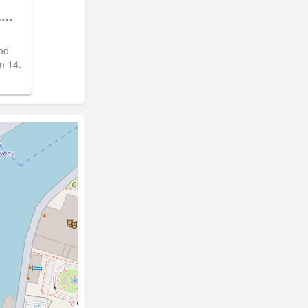
.
nd
m 14.