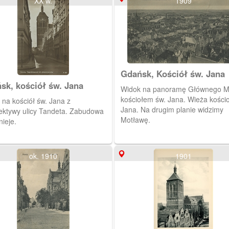
XX w.
1909
Gdańsk, Kościół św. Jana
sk, kościół św. Jana
Widok na panoramę Głównego Mi
kościołem św. Jana. Wieża kościo
 na kościół św. Jana z
Jana. Na drugim planie widzimy
ektywy ulicy Tandeta. Zabudowa
Motławę.
nieje.
ok. 1910
1901