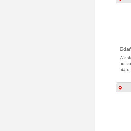
Gdań
Widok
persp
nie ist