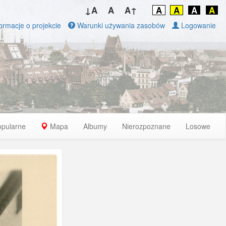
↓A
A
A↑
A
A
A
A
ormacje o projekcie
Warunki używania zasobów
Logowanie
opularne
Mapa
Albumy
Nierozpoznane
Losowe