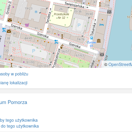
©
OpenStreet
soby w pobliżu
anę lokalizacji
um Pomorza
by tego użytkownika
 do tego użytkownika