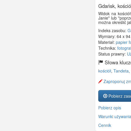
Gdańsk, kośció
Widok na kościół
Janie" lub "popr
można określić ja
Indeks zasobu:
G
Wymiary:
64 x 9
Materiał:
papier f
Technika:
fotogra
Status prawny:
Uż
Słowa klucz
kościół
,
Tandeta
,
Zaproponuj zm
Pobierz zas
Pobierz opis
Warunki używani
Cennik