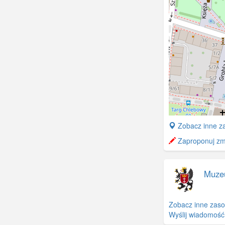
+
Zobacz inne za
−
Zaproponuj zmi
Muze
Zobacz inne zaso
Wyślij wiadomość