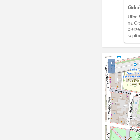
Gdań
kośc
Ulica
Joha
na Gł
pierz
kaplic
wznosić 
kośció
wzglę
1454 r
+
Główn
−