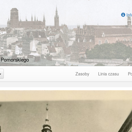
Inf
 Pomorskiego
Toggle Dropdown
Zasoby
Linia czasu
P