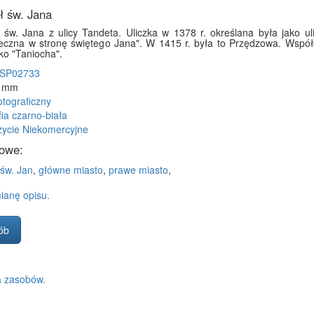
ł św. Jana
 św. Jana z ulicy Tandeta. Uliczka w 1378 r. określana była jako ul
zeczna w stronę świętego Jana". W 1415 r. była to Przędzowa. Współ
ko "Taniocha".
SP02733
4 mm
otograficzny
fia czarno-biała
ycie Niekomercyjne
owe:
św. Jan
,
główne miasto
,
prawe miasto
,
ianę opisu.
ób
a zasobów.