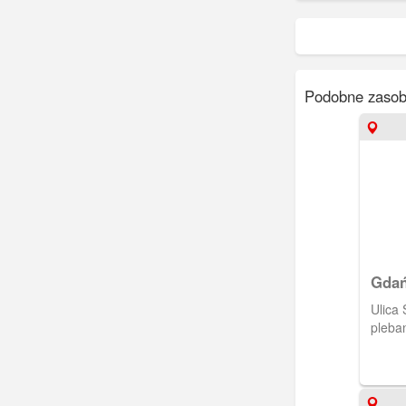
Podobne zasob
Gdań
Ulica
pleban