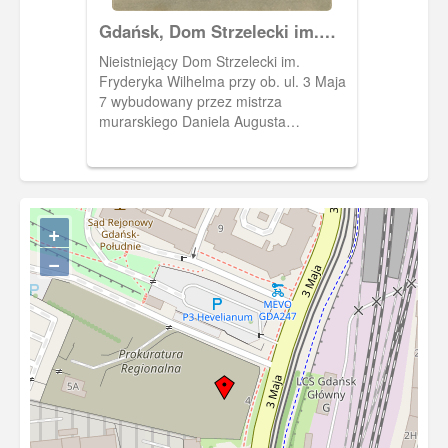
Gdańsk, Dom Strzelecki im.
Fryderyka Wilhelma; Danzig
Nieistniejący Dom Strzelecki im.
Friedrich Wilhelm -
Fryderyka Wilhelma przy ob. ul. 3 Maja
Schützenhaus
7 wybudowany przez mistrza
murarskiego Daniela Augusta
Pasdacha, oddany do użytku 28 VII
1851. Został wzniesiony na terenie
Ogrodu Strzeleckiego, którego początki
sięgają 1487 r. i są związane z
działalnością Bractwa św. Jerzego.
+
−