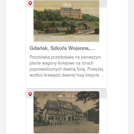
1904
Gdańsk, Szkoła Wojenna,
Danzig Kriegschule
Pocztówka przedstawia na pierwszym
planie wagony kolejowe na torach
poprowadzonych dawną fosą. Powyżej,
wzdłuż krawędzi dawnej fosy biegnie ul.
3 Maja (do 1945 r. Promenade), a przy
niej wzniesiony w 2 ej poł. XIX w. gmach
Szkoły Wojennej (najpierw mieściły się
ok. 1910
w nim koszary pionierów).