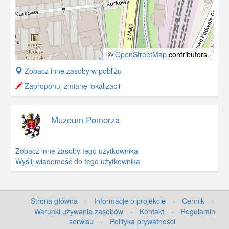
©
OpenStreetMap
contributors.
+
Zobacz inne zasoby w pobliżu
−
Zaproponuj zmianę lokalizacji
Muzeum Pomorza
Zobacz inne zasoby tego użytkownika
Wyślij wiadomość do tego użytkownika
Strona główna
·
Informacje o projekcie
·
Cennik
·
Warunki używania zasobów
·
Kontakt
·
Regulamin
serwisu
·
Polityka prywatności