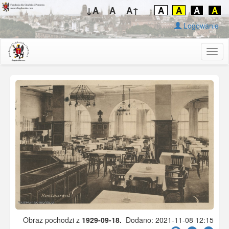
↓A
A
A↑
A
A
A
A
Logowanie
Togg
navig
Obraz pochodzi z
1929-09-18.
Dodano: 2021-11-08 12:15