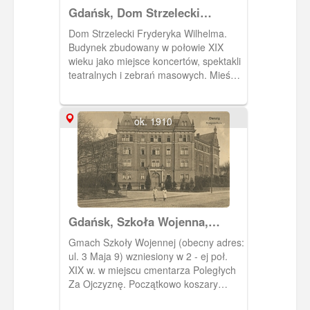
Gdańsk, Dom Strzelecki
Fryderyka Wilhelma, Friedrich
Dom Strzelecki Fryderyka Wilhelma.
Wilhelm-Schutzenhaus
Budynek zbudowany w połowie XIX
wieku jako miejsce koncertów, spektakli
teatralnych i zebrań masowych. Mieścił
się przy obecnej ulicy 3 Maja w miejscu
nieistniejącego już targowiska.
ok. 1910
Gdańsk, Szkoła Wojenna,
Danzig Kriegsschule
Gmach Szkoły Wojennej (obecny adres:
ul. 3 Maja 9) wzniesiony w 2 - ej poł.
XIX w. w miejscu cmentarza Poległych
Za Ojczyznę. Początkowo koszary
pionierów, po przebudowie w latach