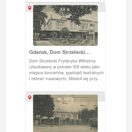
1893 - 94 Szkoła Wojenna. Obecnie
siedziba Urzędu Pracy oraz niektórych
XX w.
wydziałów Urzędu Miejskiego.
Gdańsk, Dom Strzelecki
Fryderyka Wilhelma, Friedrich
Dom Strzelecki Fryderyka Wilhelma
Wilhelm-Schutzenhaus
(zbudowany w połowie XIX wieku jako
miejsce koncertów, spektakli teatralnych
i zebrań masowych). Mieścił się przy
obecnej ulicy 3 Maja w miejscu
nieistniejącego już targowiska. Obieg
1907 r.
ok. 1910