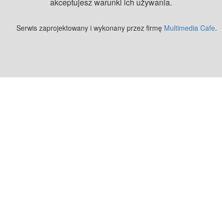
akceptujesz warunki ich używania.
Serwis zaprojektowany i wykonany przez firmę
Multimedia Cafe
.
Zobacz też:
MJ Drone - profesjonalne mycie elewacji z drona
.