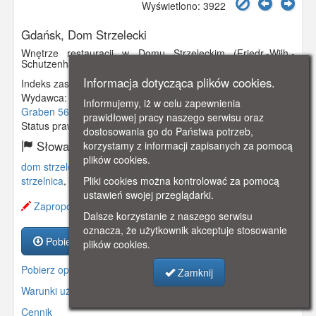
Wyświetlono: 3922
Gdańsk, Dom Strzelecki
Wnętrze restauracji w Domu Strzeleckim (Friedr.-Wilh.-
Schutzenhaus) przy Promenadzie (obecnie ulica 3 Maja).
Informacja dotycząca plików cookies.
Indeks zasobu:
GSP02787
Wydawca:
Herfart & Schechtmann, Danzig, Vorstadt.
Informujemy, iż w celu zapewnienia
Graben 56
prawidłowej pracy naszego serwisu oraz
Status prawny:
Użycie Niekomercyjne
dostosowania go do Państwa potrzeb,
Słowa kluczowe:
korzystamy z informacji zapisanych za pomocą
plików cookies.
dom strzelecki
,
restauracja
,
bractwo
,
promenada
,
strzelnica
,
Pliki cookies można kontrolować za pomocą
ustawień swojej przeglądarki.
Zaproponuj zmianę opisu.
Dalsze korzystanie z naszego serwisu
oznacza, że użytkownik akceptuje stosowanie
Pobierz zasób
plików cookies.
Pobierz opis
Zamknij
Warunki używania zasobów.
Cennik