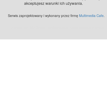
akceptujesz warunki ich używania.
Serwis zaprojektowany i wykonany przez firmę
Multimedia Cafe
.
Zobacz też:
MJ Drone - profesjonalne mycie elewacji z drona
.