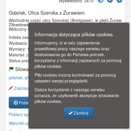
Wyświetlono: 3470
Gdańsk, Ulica Szeroka z Żurawiem
Wschodnia część ulicy Szerokiej (Breitgasse), w głębi Żuraw.
Zlikwidowane są przedproża i ułożone nowe chodniki.
Widoczny tez tramwaj, który kursował po ulicy Szerokiej.
Informacja dotycząca plików cookies.
Indeks zasobu:
GSP02857
Informujemy, iż w celu zapewnienia
Wydawca:
Clara Bernthal, Danzig
prawidłowej pracy naszego serwisu oraz
Wymiary:
140 x 90 mm
dostosowania go do Państwa potrzeb,
Materiał:
pocztówka
korzystamy z informacji zapisanych za pomocą
Status prawny:
Użycie Niekomercyjne
plików cookies.
Słowa kluczowe:
Pliki cookies można kontrolować za pomocą
gdańsk
,
główne miasto
,
szeroka
,
żuraw
,
tramwaj
,
ustawień swojej przeglądarki.
Zaproponuj zmianę opisu.
Dalsze korzystanie z naszego serwisu
oznacza, że użytkownik akceptuje stosowanie
plików cookies.
Pobierz zasób
Zamknij
Pobierz opis
Warunki używania zasobów.