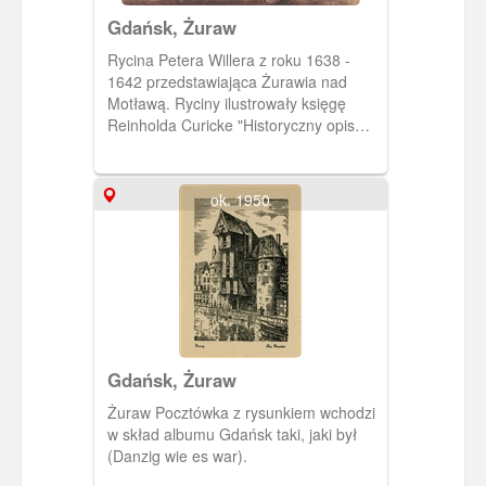
Gdańsk, Żuraw
Rycina Petera Willera z roku 1638 -
1642 przedstawiająca Żurawia nad
Motławą. Ryciny ilustrowały księgę
Reinholda Curicke "Historyczny opis
miasta Gdańska” ("Der Stadt Dantzigk
historische Beschreibung") napisaną w
latach 1638-1642. Księga została
ok. 1950
wydana dopiero w 1687. Powodem
opóźniania wydania była zawarta w
książce krytyka władz Gdańska i
pozytywne uwagi o kalwinizmie, którego
wyznawcą był autor.
Gdańsk, Żuraw
Żuraw Pocztówka z rysunkiem wchodzi
w skład albumu Gdańsk taki, jaki był
(Danzig wie es war).