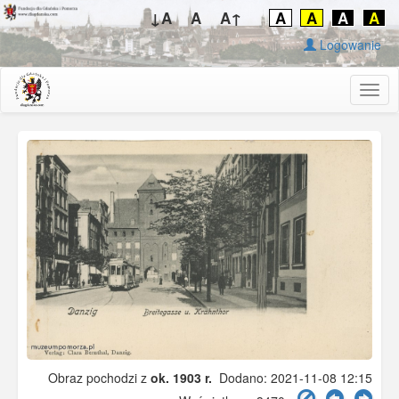
↓A
A
A↑
A
A
A
A
Logowanie
Togg
navig
Obraz pochodzi z
ok. 1903 r.
Dodano: 2021-11-08 12:15