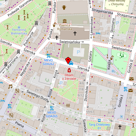
kościoła są dominikanie, którzy
posługiwali w Gdańsku od 1227 do
1833 r. Po raz drugi przybyli do
Gdańska po II wojnie światowej.
Pierwsze dwa nieistniejące kościoły
noszące to samo wezwanie wznosiły się
w miejscu klasztoru dominikanów, czyli
na północ od obecnego. Ten zaś
wzniesiono w początkach XIV w. (po
zniszczeniu XIII – wiecznego kościoła w
czasie brandenbursko – krzyżackich
walk o Gdańsk w 1308 r.).