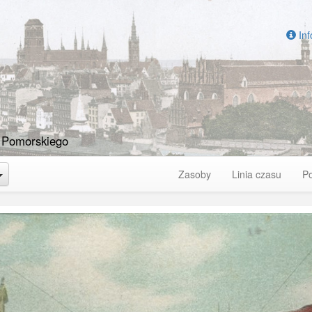
Inf
 Pomorskiego
Toggle Dropdown
Zasoby
Linia czasu
P