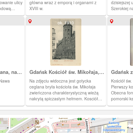
owanie ulicy
główna wraz z emporą i organami z
dzisiejszej u
endową
XVIII w.
Szerokiej n
gnie w
kościoła Ma
oła a
ok. 1910
ienicy
z konny) i
rgasse)
widocznym
 miejscu
ing i skwer
ja i ulicą
dwrocie
Jana, nawa
Gdańsk Kościół św. Mikołaja,
Gdańsk z
.12.1924.
Danzig, Die Nicolai – Kirche
awie.
 Nawa
Na zdjęciu widoczna jest gotycka
Kościół św.
ceglana bryła kościoła św. Mikołaja
Pierwszy ko
zwieńczona charakterystyczną wieżą
Obecna for
nakrytą spiczastym hełmem. Kosciół
pomorski ks
wznosi się na terenie Głównego Miasta,
kościół za
w północnej pierzei ul. Świętojańskiej.
stycznia 122
Budynków tworzących pierzeję
południową nie odbudowano po II
wojnie światowej. Gospodarzami