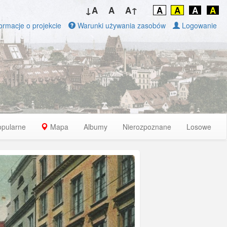
↓A
A
A↑
A
A
A
A
ormacje o projekcie
Warunki używania zasobów
Logowanie
opularne
Mapa
Albumy
Nierozpoznane
Losowe