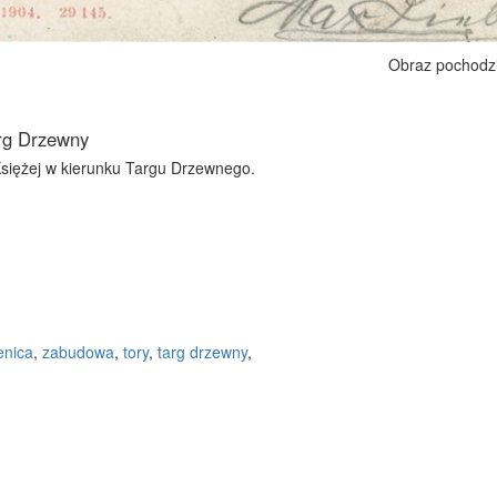
Obraz pochodz
arg Drzewny
 Księżej w kierunku Targu Drzewnego.
enica
,
zabudowa
,
tory
,
targ drzewny
,