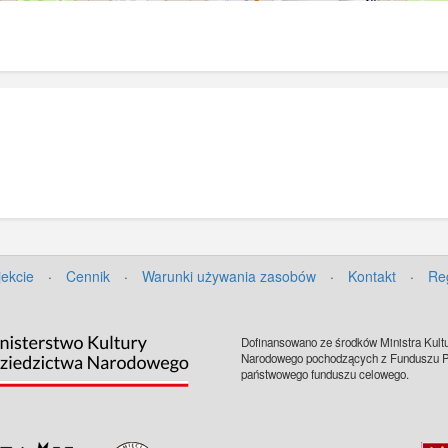
jekcie
·
Cennik
·
Warunki używania zasobów
·
Kontakt
·
Re
Dofinansowano ze środków Ministra Kultu
Narodowego pochodzących z Funduszu Pr
państwowego funduszu celowego.