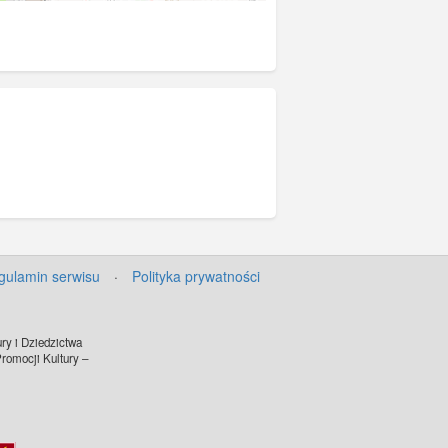
gulamin serwisu
·
Polityka prywatności
ry i Dziedzictwa
omocji Kultury –