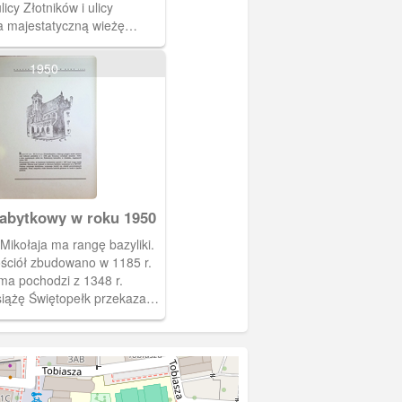
licy Złotników i ulicy
a majestatyczną wieżę
riackiego.
1950
abytkowy w roku 1950
 Mikołaja ma rangę bazyliki.
ściół zbudowano w 1185 r.
ma pochodzi z 1348 r.
iążę Świętopełk przekazał
konowi oo. dominikanów 22
7 r.