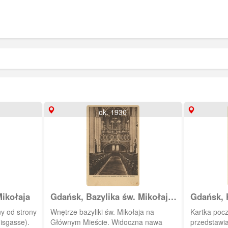
ok. 1930
ikołaja
Gdańsk, Bazylika św. Mikołaja
Gdańsk, 
(Basilika von St. Nikolai in
ny od strony
Wnętrze bazyliki św. Mikołaja na
Kartka pocz
Danzig)
nisgasse).
Głównym Mieście. Widoczna nawa
przedstawia