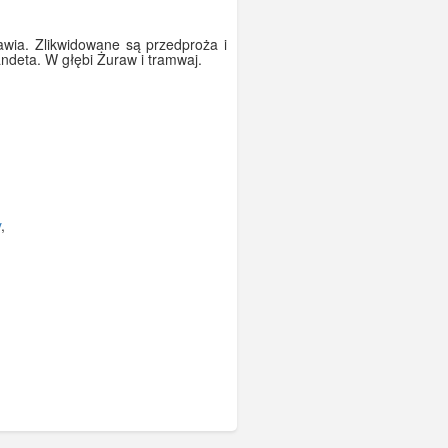
rawia. Zlikwidowane są przedproża i
andeta. W głębi Żuraw i tramwaj.
y
,