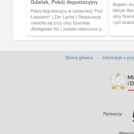
(Lachs)
Gdańsk, Pokój degustacyjny
Bogato i k
fabryki lik
Pokój degustacyjny w restauracji "Pod
ulicy Szero
Łososiem" („Der Lachs”) Restauracja
i pół stule
mieściła się przy ulicy Szerokiej
likiery, w 
(Breitgasse 52) i została otworzona już
Restauracja
w roku 1598.
Szerokiej (
otworzona 
Strona główna
·
Informacje o pro
Partnerzy:
Właścic