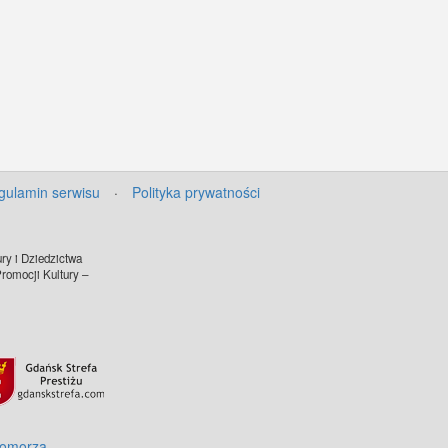
gulamin serwisu
·
Polityka prywatności
ry i Dziedzictwa
omocji Kultury –
Pomorza
.