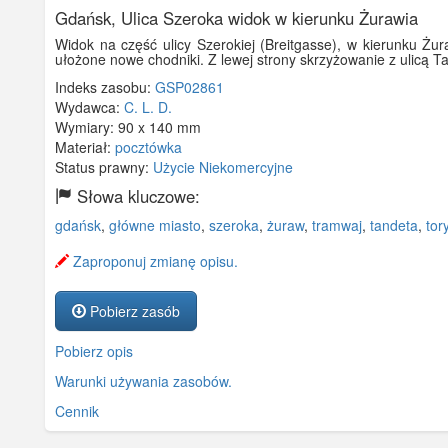
Gdańsk, Ulica Szeroka widok w kierunku Żurawia
Widok na część ulicy Szerokiej (Breitgasse), w kierunku Żu
ułożone nowe chodniki. Z lewej strony skrzyżowanie z ulicą T
Indeks zasobu:
GSP02861
Wydawca:
C. L. D.
Wymiary:
90 x 140 mm
Materiał:
pocztówka
Status prawny:
Użycie Niekomercyjne
Słowa kluczowe:
gdańsk
,
główne miasto
,
szeroka
,
żuraw
,
tramwaj
,
tandeta
,
tor
Zaproponuj zmianę opisu.
Pobierz zasób
Pobierz opis
Warunki używania zasobów.
Cennik