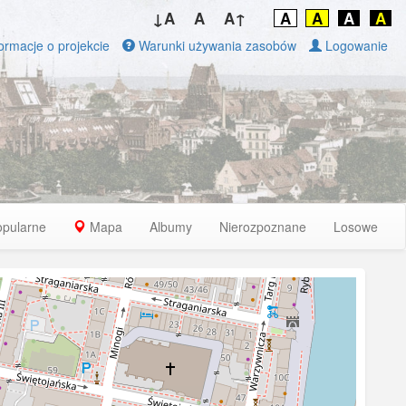
↓A
A
A↑
A
A
A
A
ormacje o projekcie
Warunki używania zasobów
Logowanie
opularne
Mapa
Albumy
Nierozpoznane
Losowe