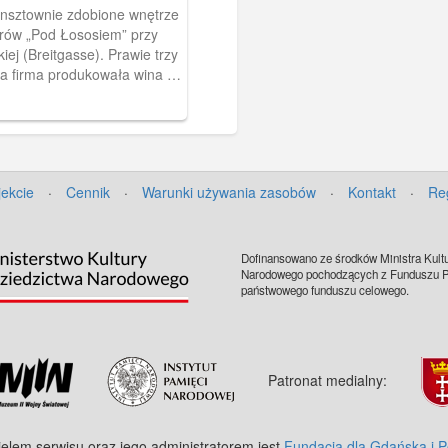
unsztownie zdobione wnętrze
ierów „Pod Łososiem” przy
kiej (Breitgasse). Prawie trzy
cia firma produkowała wina i
tym słynny Goldwasser.
 mieściła się przy ulicy
Breitgasse 52) i została
już w roku 1598.
jekcie
·
Cennik
·
Warunki używania zasobów
·
Kontakt
·
Re
Dofinansowano ze środków Ministra Kultu
Narodowego pochodzących z Funduszu Pr
państwowego funduszu celowego.
Patronat medialny:
ielem serwisu oraz jego administratorem jest
Fundacja dla Gdańska i 