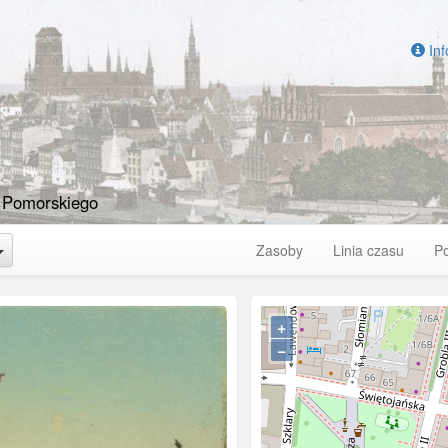
Inf
 Pomorskiego
Toggle Dropdown
Zasoby
Linia czasu
P
+
−