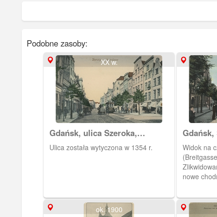
Podobne zasoby:
XX w.
Gdańsk, ulica Szeroka,
Gdańsk, 
Breitgasse
Żurawia
Ulica została wytyczona w 1354 r.
Widok na cz
(Breitgasse
Zlikwidowa
nowe chodn
tramwaj. Sp
ok. 1900