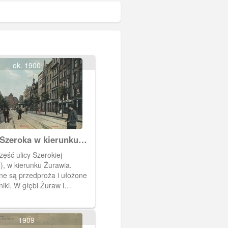
ok. 1900
Szeroka w kierunku
ęść ulicy Szerokiej
), w kierunku Żurawia.
ne są przedproża i ułożone
iki. W głębi Żuraw i
acerujący ludzie po ulicy.
1909