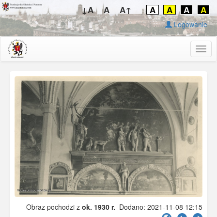
↓A
A
A↑
A
A
A
A
Logowanie
Togg
navig
Obraz pochodzi z
ok. 1930 r.
Dodano: 2021-11-08 12:15