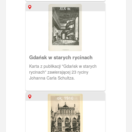
(Nadreńskich) obchodzenia karnawału.
XIX w.
Były to m.in. palenie słomianych kukieł,
toczenie płonącego koła z góry w dolinę
czy karnawałowa kąpiel na czczo w
celach zdrowotnych.
Gdańsk w starych rycinach
Karta z publikacji "Gdańsk w starych
rycinach" zawierającej 23 ryciny
Johanna Carla Schultza.
ok. 1910