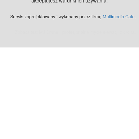
akceptujesz warunki ich używania.
Serwis zaprojektowany i wykonany przez firmę
Multimedia Cafe
.
Zobacz też:
MJ Drone - profesjonalne mycie elewacji z drona
.