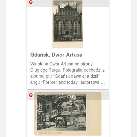
ok. 1940
Gdańsk, Dwór Artusa
Widok na Dwór Artusa od strony
Długiego Targu. Fotografia pochodzi z
albumu pt.: "Gdańsk dawniej a dziś"
ang.: "Former and today" autorstwa M.
Dobrzykowskiego. W kartonowej
kopercie w kolorze szałwiowej zieleni
ok. 1910
jest 14 zdjęć przedwojennego i
powojennego, zruinowanego Gdańska.
Napisy na okładce albumu są
wytłoczone i pozłocone.