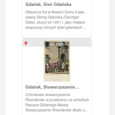
Gdańsk, Sień Gdańska
Obszerny hol w Nowym Domu Ławy
zwany Sienią Gdańską (Danziger
Diele), służył od 1901 r. jako miejsce
ekspozycji różnych dzieł gdańskich
rzemieślników, w sporej części
pochodzące kolekcji Lessera
Giełdzińskiego.
ok. 1920
Gdańsk, Stowarzyszenie
Rheinländer (Nadrenii)
Członkowie stowarzyszenia
Rheinländer w przebraniu na schodach
Ratusza Głównego Miasta.
Stowarzyszenie Rheinländer dbało o
zachowanie i utrzymywanie rytuałów