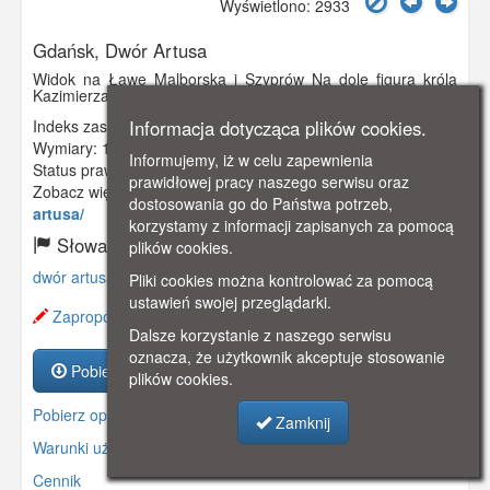
Wyświetlono: 2933
Gdańsk, Dwór Artusa
Widok na Ławę Malborską i Szyprów Na dole figura króla
Kazimierza Jagiellończyka.
Indeks zasobu:
GSP02885
Informacja dotycząca plików cookies.
Wymiary:
140 x 90 mm
Informujemy, iż w celu zapewnienia
Status prawny:
Użycie Niekomercyjne
prawidłowej pracy naszego serwisu oraz
Zobacz więcej:
https://www.gdanskstrefa.com/dwor-
dostosowania go do Państwa potrzeb,
artusa/
korzystamy z informacji zapisanych za pomocą
Słowa kluczowe:
plików cookies.
dwór artusa
,
akteon
,
ława
,
jagiellończyk
,
Pliki cookies można kontrolować za pomocą
ustawień swojej przeglądarki.
Zaproponuj zmianę opisu.
Dalsze korzystanie z naszego serwisu
oznacza, że użytkownik akceptuje stosowanie
Pobierz zasób
plików cookies.
Pobierz opis
Zamknij
Warunki używania zasobów.
Cennik