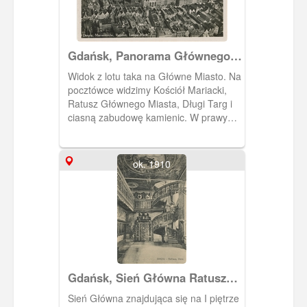
Gdańsk, Panorama Głównego
Miasta z Kościołem Mariackim
Widok z lotu taka na Główne Miasto. Na
pocztówce widzimy Kościół Mariacki,
Ratusz Głównego Miasta, Długi Targ i
ciasną zabudowę kamienic. W prawym
górnym rogu zdjęcia Motława. Zdjęcie:
Luftaufnahmen Aerokartographisches
Institut A.G., Breslau fur die Danziger
ok. 1910
Neuesten Nachrichten
Gdańsk, Sień Główna Ratusza
Głównego Miasta Gdańska
Sień Główna znajdująca się na I piętrze
(Rathaus, Diele)