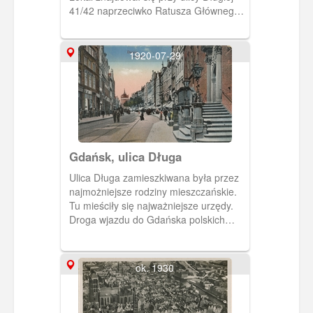
41/42 naprzeciwko Ratusza Głównego
Miasta. Ówczesnym właścicielem była
Luis Ernst. W późniejszym czasie
właścicielem był Paul Otto Krause.
1920-07-29
Lokal był reklamowany jako
najwytworniejsza winiarnia i piwiarnia.
Gdańsk, ulica Długa
Ulica Długa zamieszkiwana była przez
najmożniejsze rodziny mieszczańskie.
Tu mieściły się najważniejsze urzędy.
Droga wjazdu do Gdańska polskich
królów. Z prawej ozdobne wejście do
ratusza.
ok. 1930