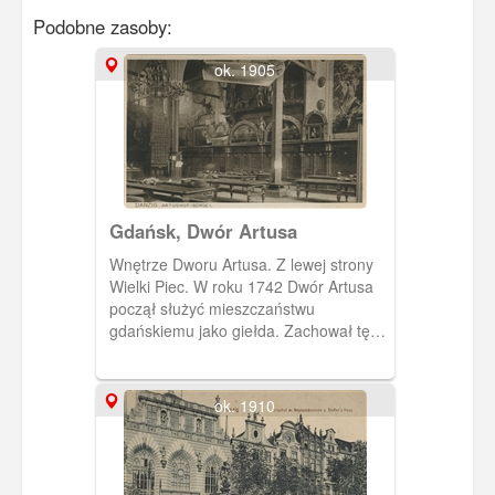
Podobne zasoby:
ok. 1905
Gdańsk, Dwór Artusa
Wnętrze Dworu Artusa. Z lewej strony
Wielki Piec. W roku 1742 Dwór Artusa
począł służyć mieszczaństwu
gdańskiemu jako giełda. Zachował tę
funkcję aż do 1945 r., kiedy legł w
gruzach.
ok. 1910