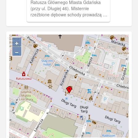
Ratusza Głównego Miasta Gdańska
(przy ul. Długiej 46). Misternie
rzeźbione dębowe schody prowadzą na
II piętro. Malowidło umieszczone
niegdyś na suficie nie przetrwało II
wojny światowej (ob. znajduje się tam
obraz wykonany przez Józefę Wnukową
+
przedstawiający wjazd Jana III
−
Sobieskiego do Gdańska w 1677 r.