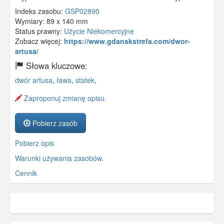
Indeks zasobu:
GSP02890
Wymiary:
89 x 140 mm
Status prawny:
Użycie Niekomercyjne
Zobacz więcej:
https://www.gdanskstrefa.com/dwor-
artusa/
Słowa kluczowe:
dwór artusa
,
ława
,
statek
,
Zaproponuj zmianę opisu.
Pobierz zasób
Pobierz opis
Warunki używania zasobów.
Cennik