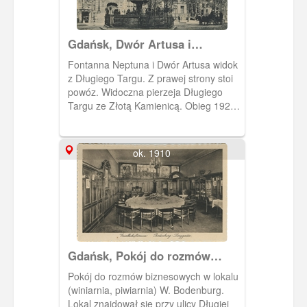
Gdańsk, Dwór Artusa i
Fontanna Neptuna
Fontanna Neptuna i Dwór Artusa widok
z Długiego Targu. Z prawej strony stoi
powóz. Widoczna pierzeja Długiego
Targu ze Złotą Kamienicą. Obieg 1920
rok.
ok. 1910
Gdańsk, Pokój do rozmów
biznesowych lokalu
Pokój do rozmów biznesowych w lokalu
"Bodenburg"
(winiarnia, piwiarnia) W. Bodenburg.
Lokal znajdował się przy ulicy Długiej