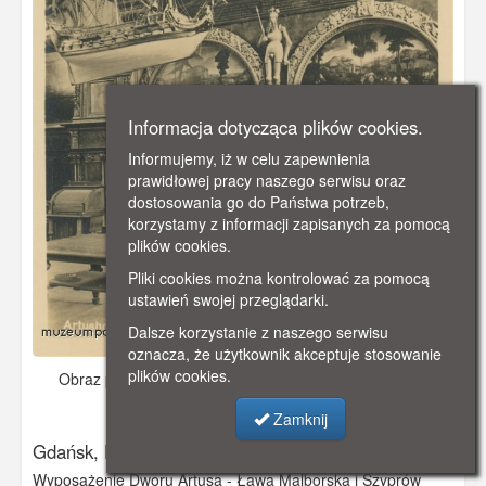
Informacja dotycząca plików cookies.
Informujemy, iż w celu zapewnienia
prawidłowej pracy naszego serwisu oraz
dostosowania go do Państwa potrzeb,
korzystamy z informacji zapisanych za pomocą
plików cookies.
Pliki cookies można kontrolować za pomocą
ustawień swojej przeglądarki.
Dalsze korzystanie z naszego serwisu
oznacza, że użytkownik akceptuje stosowanie
plików cookies.
Obraz pochodzi z
ok. 1930 r.
Dodano: 2021-11-08 12:15
Wyświetlono: 2947
Zamknij
Gdańsk, Dwór Artusa
Wyposażenie Dworu Artusa - Ława Malborska i Szyprów