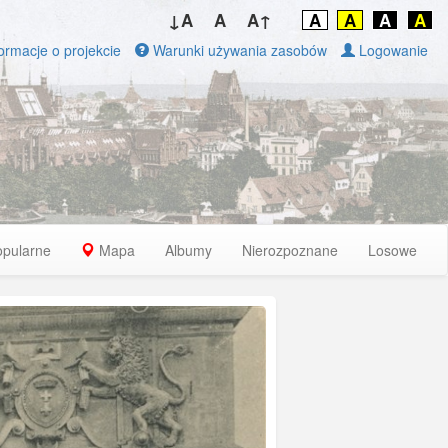
↓A
A
A↑
A
A
A
A
ormacje o projekcie
Warunki używania zasobów
Logowanie
opularne
Mapa
Albumy
Nierozpoznane
Losowe