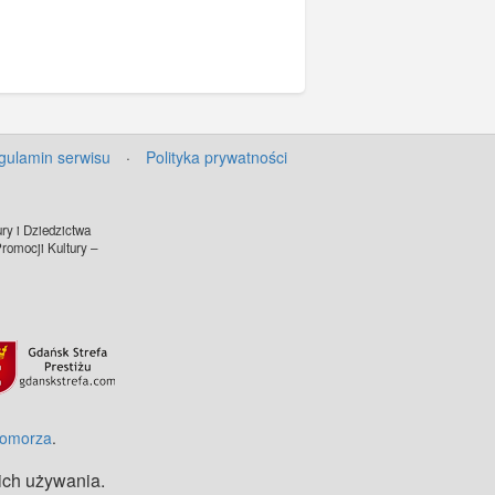
gulamin serwisu
·
Polityka prywatności
ry i Dziedzictwa
omocji Kultury –
©
OpenStreetMap
contributors.
Pomorza
.
 ich używania.