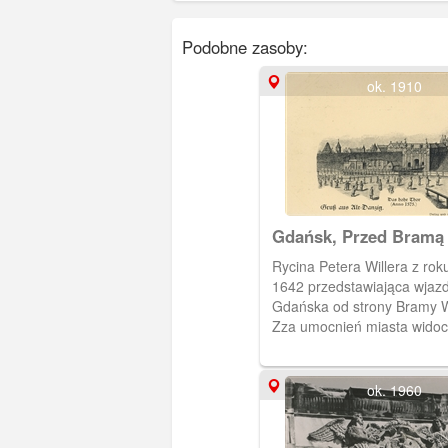
Podobne zasoby:
ok. 1910
Gdańsk, Przed Bramą
Rycina Petera Willera z rok
1642 przedstawiająca wjaz
Gdańska od strony Bramy 
Zza umocnień miasta wido
Więzienna. Ryciny ilustrowa
Reinholda Curicke "Historyc
miasta Gdańska” ("Der Stad
ok. 1960
historische Beschreibung")
latach 1638-1642. Księga z
wydana dopiero w 1687. 