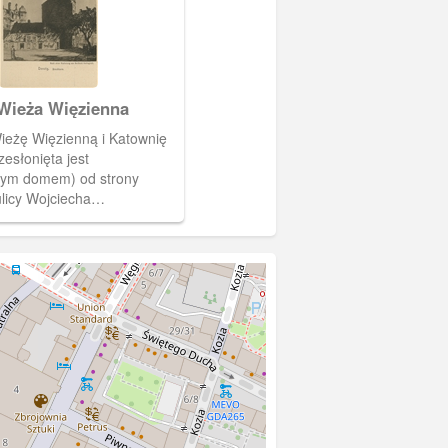
Wieża Więzienna
ieżę Więzienną i Katownię
rzesłonięta jest
ym domem) od strony
ulicy Wojciecha
iego. Pocztówka pochodzi z
nzig. Nach einer Radierung
 Hellingrath" zawierającego
ek, będących przedrukiem
nanego malarza (związanego
) Bertholda Hellingratha.