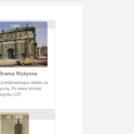
1988
 Brama Wyżynna
przedstawiająca widok na
nną. Po lewej stronie
udynku LOT.
ok. 1930