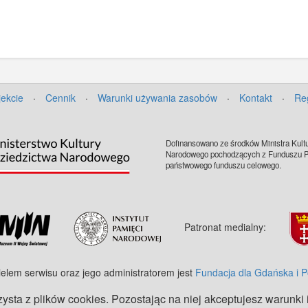
jekcie
·
Cennik
·
Warunki używania zasobów
·
Kontakt
·
Re
Dofinansowano ze środków Ministra Kultu
Narodowego pochodzących z Funduszu Pr
państwowego funduszu celowego.
Patronat medialny:
ielem serwisu oraz jego administratorem jest
Fundacja dla Gdańska i 
zysta z plików cookies. Pozostając na niej akceptujesz warunki