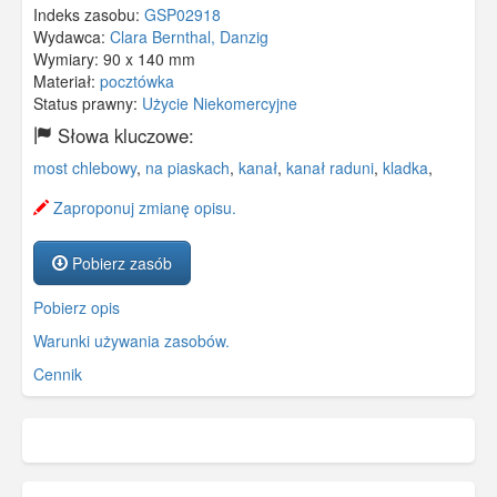
Indeks zasobu:
GSP02918
Wydawca:
Clara Bernthal, Danzig
Wymiary:
90 x 140 mm
Materiał:
pocztówka
Status prawny:
Użycie Niekomercyjne
Słowa kluczowe:
most chlebowy
,
na piaskach
,
kanał
,
kanał raduni
,
kladka
,
Zaproponuj zmianę opisu.
Pobierz zasób
Pobierz opis
Warunki używania zasobów.
Cennik