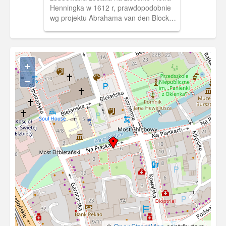
Henningka w 1612 r, prawdopodobnie
wg projektu Abrahama van den Blocka.
W końcu XVII w. budynek użytkowany
był przez opactwo w Pelplinie i stan taki
utrzymywał się przez ok. 150 lat. W
połowie wieku XIX kolejni właściciele
+
dokonywali sporych zmian
−
konstrukcyjnych obiektu, narażając go
na coraz gorszy stan techniczny. Wobec
zagrożenia całkowitym wyburzeniem
przez kolejnego właściciela budynek
został wykupiony przez miasto i
umieszczono w nim Miejski Urząd
Budowlany znany także jako Policja
Budowlana (Baupolizeiamt). Wykonano
wreszcie generalny remont wraz z
odtworzeniem zrujnowanej kamieniarki.
Wiosną 1945, budynek nie ucierpiał w
wyniku działań wojennych. Za domem
widoczny budynek Uniwersytetu
Gdańskiego.