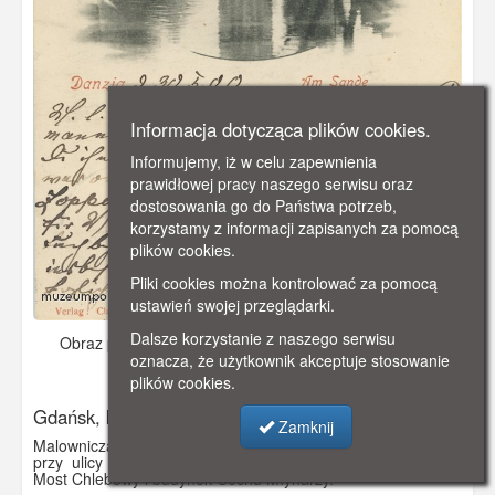
Informacja dotycząca plików cookies.
Informujemy, iż w celu zapewnienia
prawidłowej pracy naszego serwisu oraz
dostosowania go do Państwa potrzeb,
korzystamy z informacji zapisanych za pomocą
plików cookies.
Pliki cookies można kontrolować za pomocą
ustawień swojej przeglądarki.
Dalsze korzystanie z naszego serwisu
Obraz pochodzi z
ok. 1900 r.
Dodano: 2021-11-08 12:15
oznacza, że użytkownik akceptuje stosowanie
Wyświetlono: 2835
plików cookies.
Gdańsk, kładka przez Kanał Raduni
Zamknij
Malownicza kładka przez Radunię. Kładka znajdowała się
przy ulicy Na Piaskach (Am Sande). Za kładką widoczny
Most Chlebowy i budynek Cechu Młynarzy.