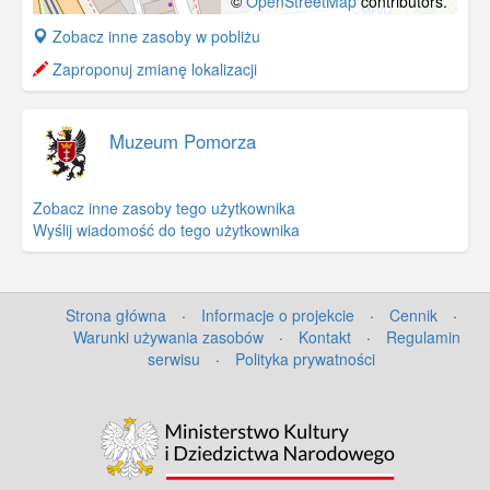
©
OpenStreetMap
contributors.
+
Zobacz inne zasoby w pobliżu
−
Zaproponuj zmianę lokalizacji
Muzeum Pomorza
Zobacz inne zasoby tego użytkownika
Wyślij wiadomość do tego użytkownika
Strona główna
·
Informacje o projekcie
·
Cennik
·
Warunki używania zasobów
·
Kontakt
·
Regulamin
serwisu
·
Polityka prywatności
©
OpenStreetMap
contributors.