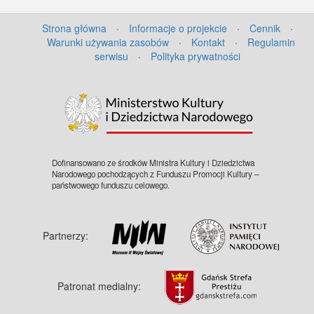
Strona główna
·
Informacje o projekcie
·
Cennik
·
Warunki używania zasobów
·
Kontakt
·
Regulamin
serwisu
·
Polityka prywatności
©
OpenStreetMap
contributors.
Dofinansowano ze środków Ministra Kultury i Dziedzictwa
Narodowego pochodzących z Funduszu Promocji Kultury –
państwowego funduszu celowego.
Partnerzy:
Patronat medialny: