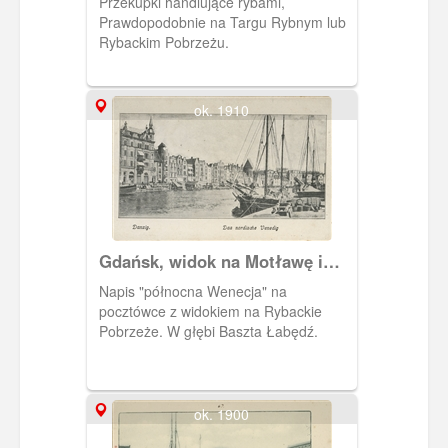
Przekupki handlujące rybami,
Prawdopodobnie na Targu Rybnym lub
Rybackim Pobrzeżu.
ok. 1910
Gdańsk, widok na Motławę i
Rybackie Pobrzeże
Napis "północna Wenecja" na
pocztówce z widokiem na Rybackie
Pobrzeże. W głębi Baszta Łabędź.
ok. 1900