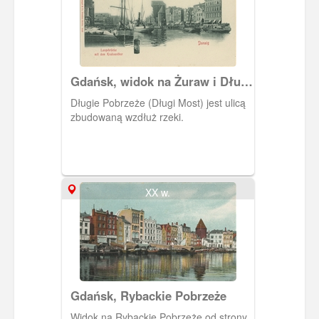
Gdańsk, widok na Żuraw i Długi
Most.
Długie Pobrzeże (Długi Most) jest ulicą
zbudowaną wzdłuż rzeki.
XX w.
Gdańsk, Rybackie Pobrzeże
Widok na Rybackie Pobrzeże od strony