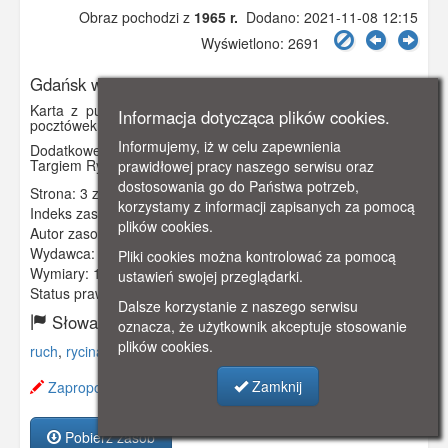
Obraz pochodzi z
1965 r.
Dodano: 2021-11-08 12:15
Wyświetlono: 2691
Gdańsk w starej rycinie
Karta z publikacji "Gdańsk w starej rycinie" zawierającej 9
Informacja dotycząca plików cookies.
pocztówek z widokami starego Gdańska.
Informujemy, iż w celu zapewnienia
Dodatkowe informacje: Widok Motławy na odcinku między
Targiem Rybnym a Żurawiem, poł. XVIII w.
prawidłowej pracy naszego serwisu oraz
dostosowania go do Państwa potrzeb,
Strona: 3 z 11
korzystamy z informacji zapisanych za pomocą
Indeks zasobu:
GSP02954
plików cookies.
Autor zasobu:
B.F. Lazel
Wydawca:
Biuro Wydawnicze "Ruch" W-wa
Pliki cookies można kontrolować za pomocą
Wymiary:
152 x 111 mm
ustawień swojej przeglądarki.
Status prawny:
Użycie Niekomercyjne
Dalsze korzystanie z naszego serwisu
Słowa kluczowe:
oznacza, że użytkownik akceptuje stosowanie
plików cookies.
ruch
,
rycina
,
motława
,
żuraw
,
Zamknij
Zaproponuj zmianę opisu.
Pobierz zasób