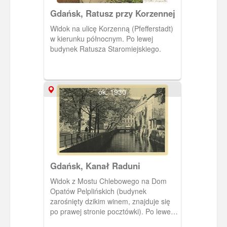
Gdańsk, Ratusz przy Korzennej
Widok na ulicę Korzenną (Pfefferstadt)
w kierunku północnym. Po lewej
budynek Ratusza Staromiejskiego.
ok. 1930
Gdańsk, Kanał Raduni
Widok z Mostu Chlebowego na Dom
Opatów Pelplińskich (budynek
zarośnięty dzikim winem, znajduje się
po prawej stronie pocztówki). Po lewej
stronie ulica Na Piaskach.