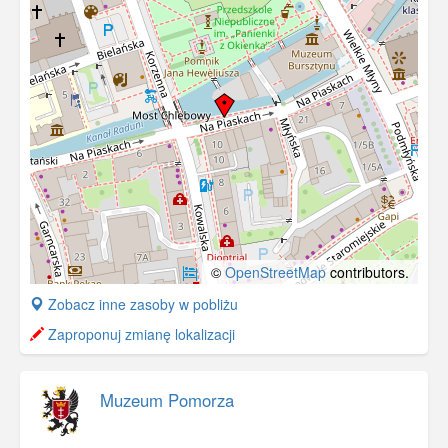
©
OpenStreetMap
contributors.
+
Zobacz inne zasoby w pobliżu
−
Zaproponuj zmianę lokalizacji
Muzeum Pomorza