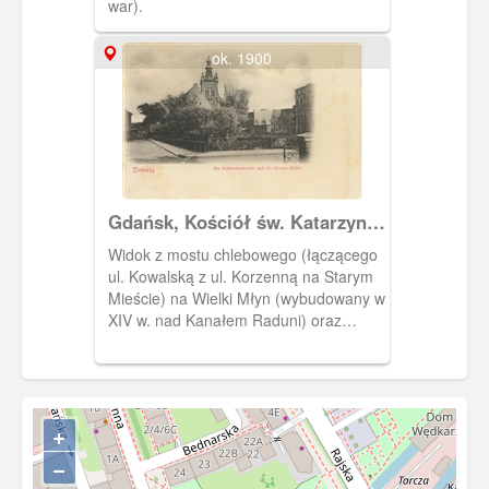
war).
ok. 1900
Gdańsk, Kościół św. Katarzyny i
Wielki Młyn, Danzig Die
Widok z mostu chlebowego (łączącego
Katharinenkirche und die
ul. Kowalską z ul. Korzenną na Starym
Grosse Mühle
Mieście) na Wielki Młyn (wybudowany w
XIV w. nad Kanałem Raduni) oraz
kościół św. Katarzyny.
+
−