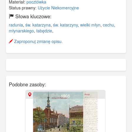
Materiał:
pocztówka
Status prawny:
Użycie Niekomercyjne
Słowa kluczowe:
radunia
,
św. katarzyna
,
św. katarzyny
,
wielki młyn
,
cechu
,
młynarskiego
,
łabędzie
,
Zaproponuj zmianę opisu.
Podobne zasoby:
1905