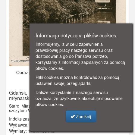
Informacja dotycząca plików cookies.
Informujemy, iż w celu zapewnienia
prawidłowej pracy naszego serwisu oraz
dostosowania go do Państwa potrzeb,
korzystamy z informacji zapisanych za pomocą
plików cookies.
Obraz pochodzi z
ok. 1920 r.
Dodano: 2021-11-08 12:15
Pliki cookies można kontrolować za pomocą
Wyświetlono: 2643
ustawień swojej przeglądarki.
Gdańsk, Kościół św. Katarzyny i dom cechu
Dalsze korzystanie z naszego serwisu
młynarskiego
oznacza, że użytkownik akceptuje stosowanie
plików cookies.
Stare Miasto, widok na wyspę z Domem Cechu Młynarzy,
szczytem Wielkiego Młyna i kościołem św. Katarzyny w tle.
Zamknij
Indeks zasobu:
GSP02978
Wydawca:
R. Czarliński, Księgarnia Gdańsk
Wymiary:
140 x 180 mm