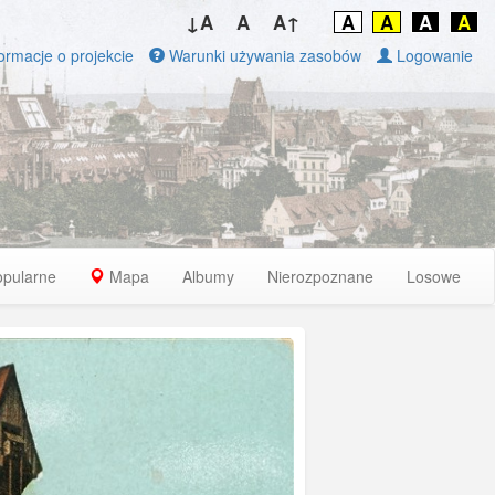
↓A
A
A↑
A
A
A
A
ormacje o projekcie
Warunki używania zasobów
Logowanie
opularne
Mapa
Albumy
Nierozpoznane
Losowe