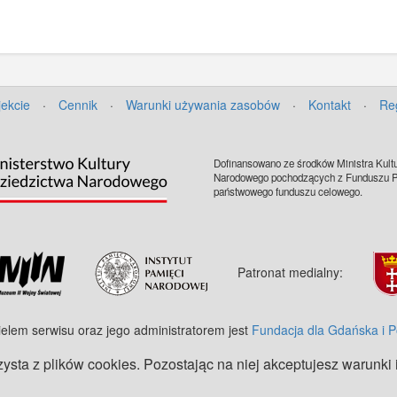
jekcie
·
Cennik
·
Warunki używania zasobów
·
Kontakt
·
Re
Dofinansowano ze środków Ministra Kultu
Narodowego pochodzących z Funduszu Pr
państwowego funduszu celowego.
Patronat medialny:
ielem serwisu oraz jego administratorem jest
Fundacja dla Gdańska i 
zysta z plików cookies. Pozostając na niej akceptujesz warunki