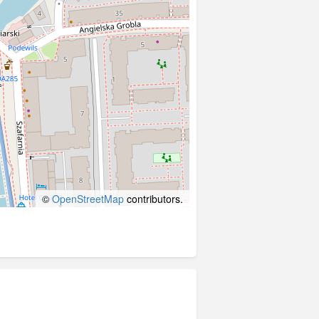
©
OpenStreetMap
contributors.