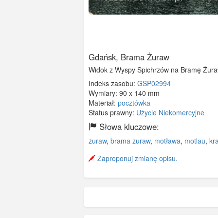
Gdańsk, Brama Żuraw
Widok z Wyspy Spichrzów na Bramę Żuraw 
Indeks zasobu:
GSP02994
Wymiary:
90 x 140 mm
Materiał:
pocztówka
Status prawny:
Użycie Niekomercyjne
Słowa kluczowe:
żuraw
,
brama żuraw
,
motława
,
motlau
,
kr
Zaproponuj zmianę opisu.