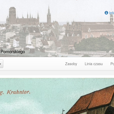
Inf
 Pomorskiego
Toggle Dropdown
Zasoby
Linia czasu
P