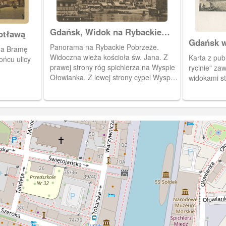
Gdańsk, Widok na Rybackie
otławą
Pobrzeże i kościół św. Jana
Gdańsk w 
Panorama na Rybackie Pobrzeże.
na Bramę
Widoczna wieża kościoła św. Jana. Z
Karta z pub
ońcu ulicy
prawej strony róg spichlerza na Wyspie
rycinie" za
Ołowianka. Z lewej strony cypel Wyspy
widokami s
Spichrzów. Widoczny prom kursujący z
Rybackiego Pobrzeża na Ołowiankę.