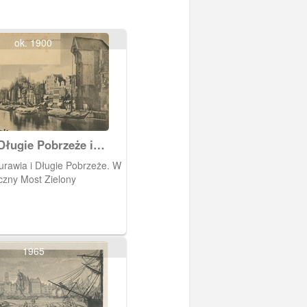
ok. 1900
Długie Pobrzeże i
urawia i Długie Pobrzeże. W
czny Most Zielony
1965