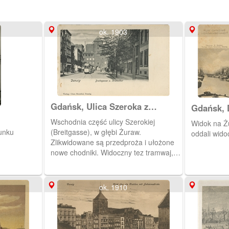
ok. 1903
Gdańsk, Ulica Szeroka z
Gdańsk, 
Żurawiem
Żuraw
Wschodnia część ulicy Szerokiej
Widok na Ż
unku
(Breitgasse), w głębi Żuraw.
oddali wido
Zlikwidowane są przedproża i ułożone
nowe chodniki. Widoczny tez tramwaj,
który kursował po ulicy Szerokiej.
ok. 1910