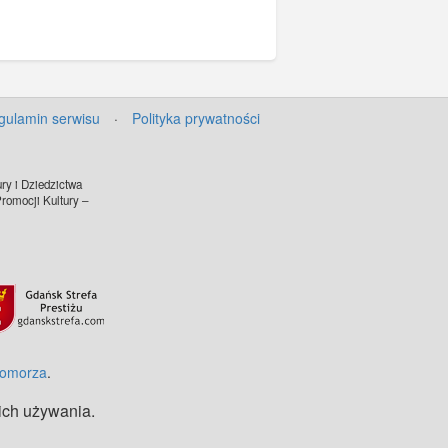
gulamin serwisu
·
Polityka prywatności
ry i Dziedzictwa
omocji Kultury –
©
OpenStreetMap
contributors.
Pomorza
.
 ich używania.