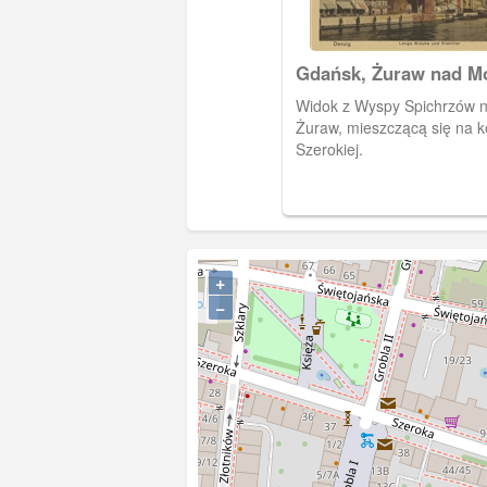
Gdańsk, Żuraw nad M
Widok z Wyspy Spichrzów 
Żuraw, mieszczącą się na k
Szerokiej.
+
−