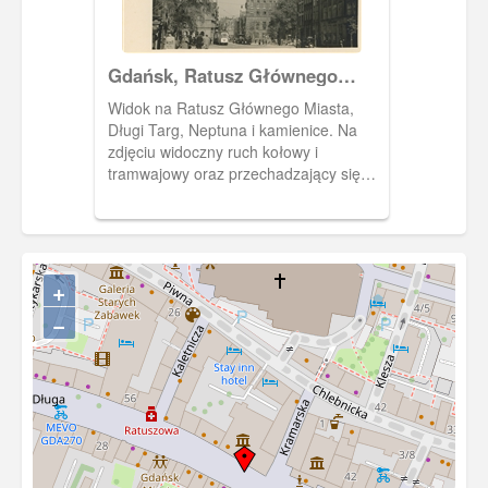
Gdańsk, Ratusz Głównego
Miasta
Widok na Ratusz Głównego Miasta,
Długi Targ, Neptuna i kamienice. Na
zdjęciu widoczny ruch kołowy i
tramwajowy oraz przechadzający się
gdańszczanie. Fotografia pochodzi z
albumu pt.: "Gdańsk dawniej a dziś"
ang.: "Former and today" autorstwa M.
Dobrzykowskiego. W kartonowej
kopercie w kolorze szałwiowej zieleni
+
jest 14 zdjęć przedwojennego i
−
powojennego, zruinowanego Gdańska.
Napisy na okładce albumu są
wytłoczone i pozłocone.