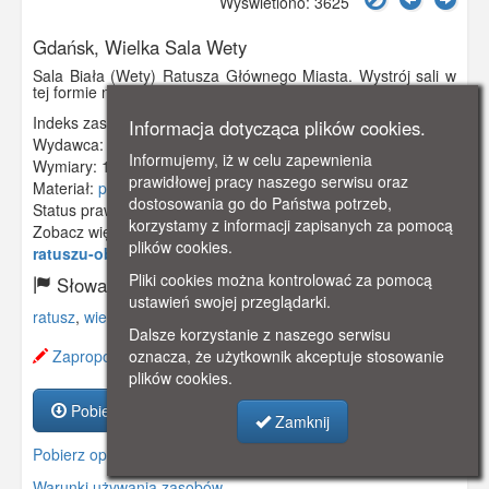
Wyświetlono: 3625
Gdańsk, Wielka Sala Wety
Sala Biała (Wety) Ratusza Głównego Miasta. Wystrój sali w
tej formie nie przetrwał wojny.
Indeks zasobu:
GSP03020
Informacja dotycząca plików cookies.
Wydawca:
Karl Altmann, Berlin - Freidenau
Informujemy, iż w celu zapewnienia
Wymiary:
140 x 90 mm
prawidłowej pracy naszego serwisu oraz
Materiał:
pocztówka
dostosowania go do Państwa potrzeb,
Status prawny:
Użycie Niekomercyjne
korzystamy z informacji zapisanych za pomocą
Zobacz więcej:
https://www.gdanskstrefa.com/w-
plików cookies.
ratuszu-obrazki-gdanskie/
Pliki cookies można kontrolować za pomocą
Słowa kluczowe:
ustawień swojej przeglądarki.
ratusz
,
wielka sala wety
,
biała sala
,
obraz
,
rochling
,
Dalsze korzystanie z naszego serwisu
oznacza, że użytkownik akceptuje stosowanie
Zaproponuj zmianę opisu.
plików cookies.
Pobierz zasób
Zamknij
Pobierz opis
Warunki używania zasobów.