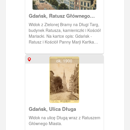
Gdańsk, Ratusz Głównego
Miasta
Widok z Zielonej Bramy na Długi Targ,
budynek Ratusza, kamieniczki i Kościół
Mariacki. Na kartce opis: Gdańsk -
Ratusz i Kościół Panny Marji Kartka
pochodzi z albumu złożonego przez R.
Czarlińskiego. Album zawiera 11 kartek
pocztowych wydanych przez
ok. 1900
wydawnictwo Stengel &Co., G.m.b.H,
Dresden. Okładka albumu tekturowa,
kolor bordo. Na okładce znajduje się
napis Gdańsk, dane wydawcy i
ozdobne, secesyjne motywy roślinne.
Gdańsk, Ulica Długa
Widok na ulicę Długą wraz z Ratuszem
Głównego Miasta.