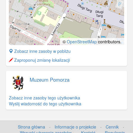
©
OpenStreetMap
contributors.
+
Zobacz inne zasoby w pobliżu
−
Zaproponuj zmianę lokalizacji
Muzeum Pomorza
Zobacz inne zasoby tego użytkownika
Wyślij wiadomość do tego użytkownika
Strona główna
·
Informacje o projekcie
·
Cennik
·
Warunki używania zasobów
·
Kontakt
·
Regulamin