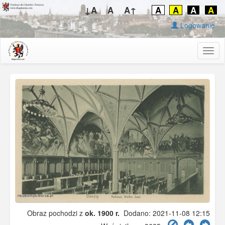
↓A
A
A↑
A
A
A
A
Logowanie
Togg
navig
Obraz pochodzi z
ok. 1900 r.
Dodano: 2021-11-08 12:15