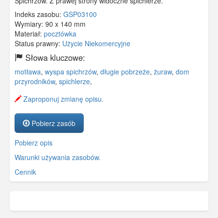
Spichrzów. Z prawej strony widoczne spichlerze.
Indeks zasobu:
GSP03100
Wymiary:
90 x 140 mm
Materiał:
pocztówka
Status prawny:
Użycie Niekomercyjne
Słowa kluczowe:
motława
,
wyspa spichrzów
,
długie pobrzeże
,
żuraw
,
dom
przyrodników
,
spichlerze
,
Zaproponuj zmianę opisu.
Pobierz zasób
Pobierz opis
Warunki używania zasobów.
Cennik