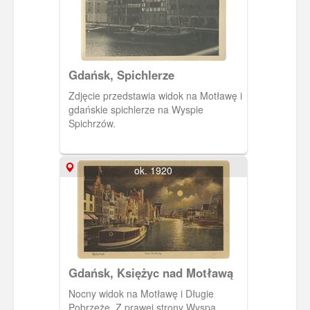
niemieckich to Rosjanka (sądząc po
ubiorze i rysach twarzy).
Gdańsk, Spichlerze
Zdjęcie przedstawia widok na Motławę i
gdańskie spichlerze na Wyspie
Spichrzów.
ok. 1920
Gdańsk, Księżyc nad Motławą
Nocny widok na Motławę i Długie
Pobrzeże. Z prawej strony Wyspa