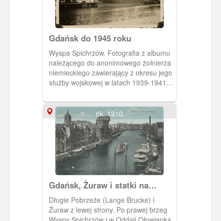
Gdańsk do 1945 roku
Wyspa Spichrzów. Fotografia z albumu
należącego do anonimowego żołnierza
niemieckiego zawierający z okresu jego
służby wojskowej w latach 1939-1941.
Wśród zdjęć dotyczących szkolenia i
szlaku bojowego znajdują się także te
wykonane w Gdańsku na przełomie
ok. 1910
1939 i 1940 roku. Najprawdopodobniej
w czasie wolnym od służby właściciel
albumu wykonał serię zdjęć
przedstawiających zabudowę miejską
Gdańska, Westerplatte, cmentarz
centralny (Srebrzysko) oraz zamek w
Malborku i zabudowania znajdujące się
Gdańsk, Żuraw i statki na
na Helu. Zakaz kopiowania, zasób
Motławie
Długie Pobrzeże (Lange Brucke) i
dostępny w zbiorach Muzeum II Wojny
Żuraw z lewej strony. Po prawej brzeg
Światowej w Gdańsku, sygnatura:
Wyspy Spichrzów i w Oddali Ołowianka
MIIWS/RZ/9520/12