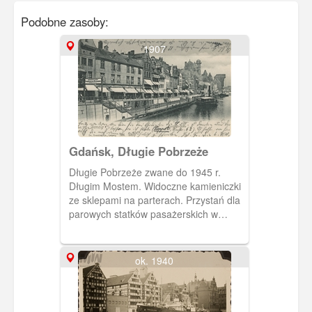
Podobne zasoby:
1907
Gdańsk, Długie Pobrzeże
Długie Pobrzeże zwane do 1945 r.
Długim Mostem. Widoczne kamieniczki
ze sklepami na parterach. Przystań dla
parowych statków pasażerskich w
pobliżu Żurawia. Widoczna
charakterystyczna wieżyczka Domu
Towarzystwa Przyrodniczego obok
ok. 1940
Bramy Mariackiej.