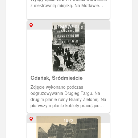
z elektrownią miejską. Na Motławie
umiarkowany ruch statków.
1945-03-01
Gdańsk, Śródmieście
Zdjęcie wykonano podczas
odgruzowywania Długieg Targu. Na
drugim planie ruiny Bramy Zielonej. Na
pierwszym planie kobiety pracujące
przy porządkowaniu ulicy. Kobiety są
pilnowane przez (prawdopodobnie)
1922
strażniczkę z karabinem w rękach.
Kobieta pilnująca brygadę
prawdopodobnie więźniarek