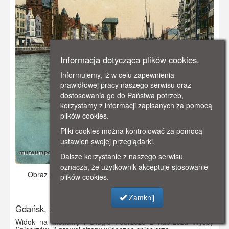
Informacja dotycząca plików cookies.
Informujemy, iż w celu zapewnienia
prawidłowej pracy naszego serwisu oraz
dostosowania go do Państwa potrzeb,
korzystamy z informacji zapisanych za pomocą
plików cookies.
Pliki cookies można kontrolować za pomocą
ustawień swojej przeglądarki.
Dalsze korzystanie z naszego serwisu
oznacza, że użytkownik akceptuje stosowanie
Obraz pochodzi z
ok. 1910 r.
Dodano: 2021-11-08 12:15
plików cookies.
Wyświetlono: 2891
Zamknij
Gdańsk, Nabrzeże Wyspy Spichrzów
Widok na Motławę i Długie Pobrzeże z nabrzeża Wyspy