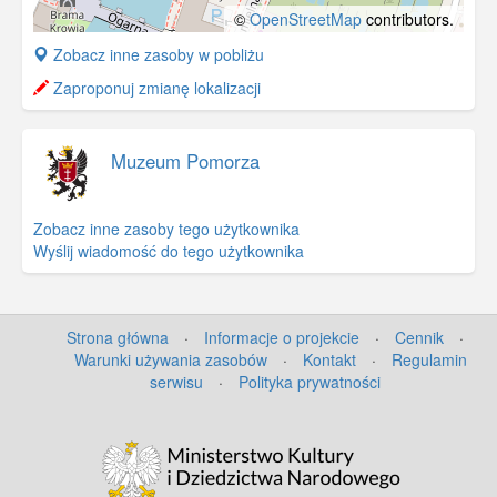
©
OpenStreetMap
contributors.
+
Zobacz inne zasoby w pobliżu
−
Zaproponuj zmianę lokalizacji
Muzeum Pomorza
Zobacz inne zasoby tego użytkownika
Wyślij wiadomość do tego użytkownika
Strona główna
·
Informacje o projekcie
·
Cennik
·
Warunki używania zasobów
·
Kontakt
·
Regulamin
serwisu
·
Polityka prywatności
©
OpenStreetMap
contributors.