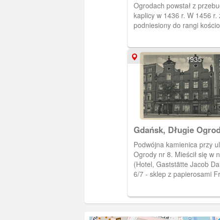
Ogrodach powstał z przeb
kaplicy w 1436 r. W 1456 r. 
podniesiony do rangi kościo
parafialnego. Wielokrotnie 
Obieg 1901 r.
1935
Gdańsk, Długie Ogrod
Podwójna kamienica przy ul
Ogrody nr 8. Mieścił się w ni
(Hotel, Gaststätte Jacob Dan
6/7 - sklep z papierosami F
Koeniga. Kamienica jak wię
budynków Długich Ogrodów
przetrwała wojny i nie zosta
odbudowana. Obecnie w ty