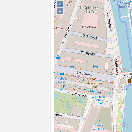
znajdują się kamienice zb
+
latach 90.
−