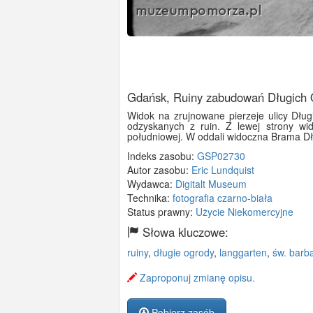
Gdańsk, Ruiny zabudowań Długich
Widok na zrujnowane pierzeje ulicy Długi
odzyskanych z ruin. Z lewej strony wi
południowej. W oddali widoczna Brama D
Indeks zasobu:
GSP02730
Autor zasobu:
Eric Lundquist
Wydawca:
Digitalt Museum
Technika:
fotografia czarno-biała
Status prawny:
Użycie Niekomercyjne
Słowa kluczowe:
ruiny
,
długie ogrody
,
langgarten
,
św. barb
Zaproponuj zmianę opisu.
Pobierz zasób