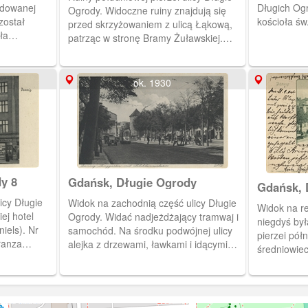
udowanej
Długich Og
Ogrody. Widoczne ruiny znajdują się
został
kościoła św
przed skrzyżowaniem z ulicą Łąkową,
ła
patrząc w stronę Bramy Żuławskiej.
uszkadzany.
Ulica Długie Ogrody oświetlana była
przez charakterystyczne lampy
zamontowane w latach 30 XX wieku.
ok. 1930
Widoczne są również stosy cegieł ze
zniszczonych budynków.
y 8
Gdańsk, Długie Ogrody
Gdańsk, 
Langgart
icy Długie
Widok na zachodnią część ulicy Długie
Widok na re
ej hotel
Ogrody. Widać nadjeżdżający tramwaj i
niegdyś był
iels). Nr
samochód. Na środku podwójnej ulicy
pierzei pół
ranza
alejka z drzewami, ławkami i idącymi
średniowiec
kszość
ludźmi Po przeciwnej stronie ulicy ledwo
 nie
widoczna nisko zabudowana pierzeja
ła
północna Długich Ogrodów. Na środku
m miejscu
fotografii za drzewami widoczne baszty