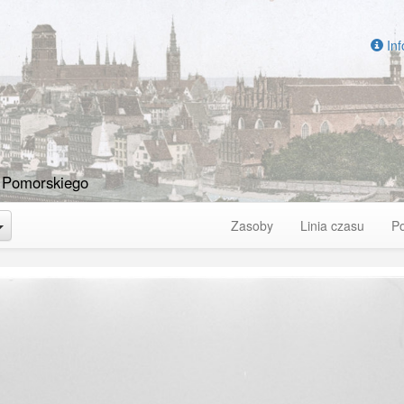
Inf
 Pomorskiego
Toggle Dropdown
Zasoby
Linia czasu
P