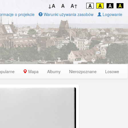
↓A
A
A↑
A
A
A
A
ormacje o projekcie
Warunki używania zasobów
Logowanie
opularne
Mapa
Albumy
Nierozpoznane
Losowe