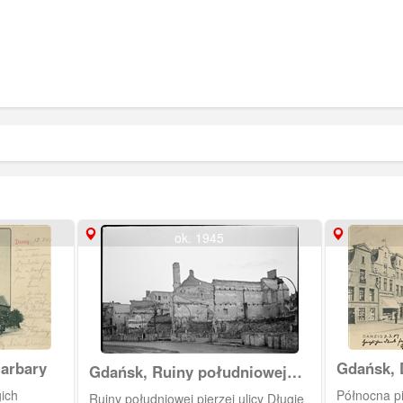
ok. 1945
Barbary
Gdańsk, 
Gdańsk, Ruiny południowej
pierzeja
pierzei ulicy Długie Ogrody
ich
Północna pi
Ruiny południowej pierzei ulicy Długie