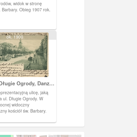
rodów, widok w stronę
. Barbary. Obieg 1907 rok.
ok. 1900
Długie Ogrody, Danzig
en
prezentacyjną ulicę, jaką
a ul. Długie Ogrody. W
nocnej widoczny
zny kościół św. Barbary.