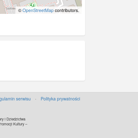
©
OpenStreetMap
contributors.
gulamin serwisu
·
Polityka prywatności
ry i Dziedzictwa
omocji Kultury –