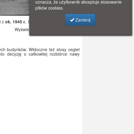
oznacza, że użytkownik akceptuje stosowanie
plików cookies.
Zamknij
i z
ok. 1945 r.
Dodano: 2020-02-23 10:03
Wyświetlono: 5261
onych budynków. Widoczne też stosy cegieł
to decyzję o całkowitej rozbiórce nawy