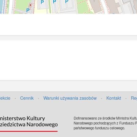
jekcie
·
Cennik
·
Warunki używania zasobów
·
Kontakt
·
Re
Dofinansowano ze środków Ministra Kultu
Narodowego pochodzących z Funduszu Pr
państwowego funduszu celowego.