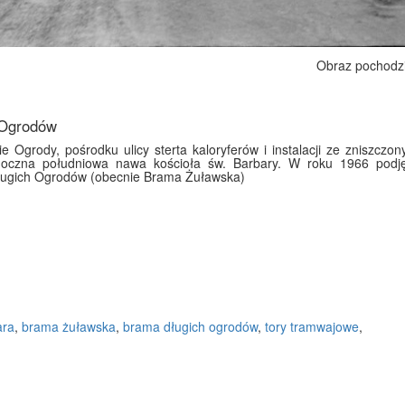
Obraz pochodz
 Ogrodów
e Ogrody, pośrodku ulicy sterta kaloryferów i instalacji ze zniszcz
doczna południowa nawa kościoła św. Barbary. W roku 1966 podję
ługich Ogrodów (obecnie Brama Żuławska)
ara
,
brama żuławska
,
brama długich ogrodów
,
tory tramwajowe
,