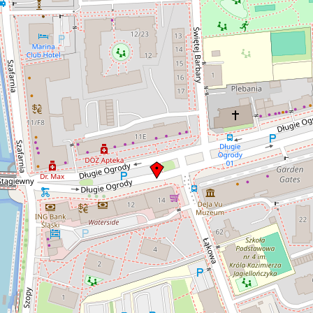
udowane w
Bramy Stągiewnej.