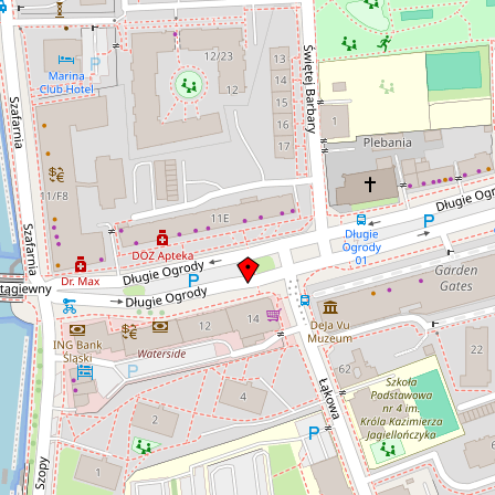
wojnie świa
ługich
uławska)