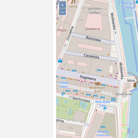
+
W oddali widoczna Brama D
Ogrodów (obecnie Brama Ż
−