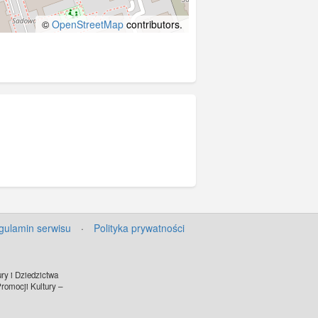
©
OpenStreetMap
contributors.
gulamin serwisu
·
Polityka prywatności
ry i Dziedzictwa
omocji Kultury –