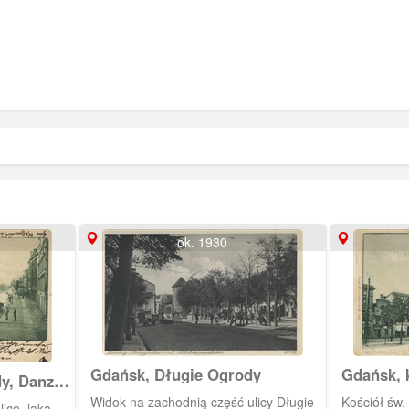
ok. 1930
Gdańsk, Długie Ogrody
Gdańsk, 
y, Danzig
Widok na zachodnią część ulicy Długie
Kościół św.
icę, jaką