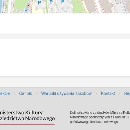
jekcie
·
Cennik
·
Warunki używania zasobów
·
Kontakt
·
Re
Dofinansowano ze środków Ministra Kultu
Narodowego pochodzących z Funduszu Pr
państwowego funduszu celowego.