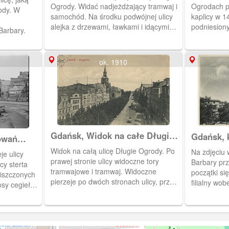
Ogrody. Widać nadjeżdżający tramwaj i
Ogrodach p
ody. W
samochód. Na środku podwójnej ulicy
kaplicy w 1
alejka z drzewami, ławkami i idącymi
podniesiony
Barbary.
ludźmi Po przeciwnej stronie ulicy ledwo
parafialneg
widoczna nisko zabudowana pierzeja
Obieg 1901 
północna Długich Ogrodów. Na środku
ok. 1910
fotografii za drzewami widoczne baszty
Bramy Stągiewnej.
Gdańsk, Widok na całe Długie
Gdańsk, 
owań
Ogrody
Danzig D
Widok na całą ulicę Długie Ogrody. Po
Na zdjęciu 
e ulicy
prawej stronie ulicy widoczne tory
Barbary prz
cy sterta
tramwajowe i tramwaj. Widoczne
początki si
zniszczonych
pierzeje po dwóch stronach ulicy, przez
filialny wo
sy cegieł
środek ulicy aleja z drzewami. Obieg
NMP na Głó
 strony
1908 rok.
ustanowiono
kościoła św.
W XVII w. dobudowano do korpusu
to decyzję o
nawę połud
ołudniowej.