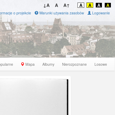
↓A
A
A↑
A
A
A
A
ormacje o projekcie
Warunki używania zasobów
Logowanie
opularne
Mapa
Albumy
Nierozpoznane
Losowe