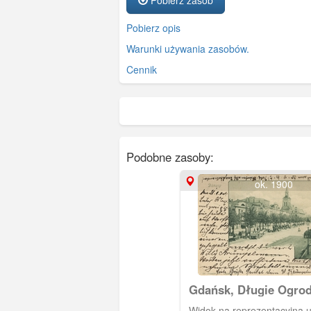
Pobierz opis
Warunki używania zasobów.
Cennik
Podobne zasoby:
ok. 1900
Gdańsk, Długie Ogrod
Langgarten
Widok na reprezentacyjną ul