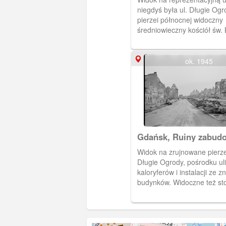
niegdyś była ul. Długie Ogr
pierzei północnej widoczny
średniowieczny kościół św. 
ok. 1945
Gdańsk, Ruiny zabud
Długich Ogrodów
Widok na zrujnowane pierzej
Długie Ogrody, pośrodku uli
kaloryferów i instalacji ze 
budynków. Widoczne też sto
odzyskanych z ruin. Z lewej
widoczna południowa nawa 
Barbary. W roku 1966 podję
całkowitej rozbiórce nawy p