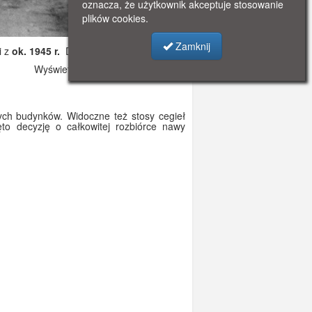
oznacza, że użytkownik akceptuje stosowanie
plików cookies.
Zamknij
i z
ok. 1945 r.
Dodano: 2020-02-23 10:03
Wyświetlono: 7770
onych budynków. Widoczne też stosy cegieł
to decyzję o całkowitej rozbiórce nawy