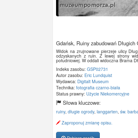
Gdańsk, Ruiny zabudowań Długich O
Widok na zrujnowane pierzeje ulicy Długi
odzyskanych z ruin. Z lewej strony wi
południowej. W oddali widoczna Brama D
Indeks zasobu:
GSP02731
Autor zasobu:
Eric Lundquist
Wydawca:
Digitalt Museum
Technika:
fotografia czarno-biała
Status prawny:
Użycie Niekomercyjne
Słowa kluczowe:
ruiny
,
długie ogrody
,
langgarten
,
św. barb
Zaproponuj zmianę opisu.
Pobierz zasób