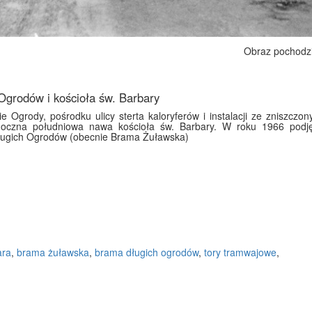
Obraz pochodz
grodów i kościoła św. Barbary
e Ogrody, pośrodku ulicy sterta kaloryferów i instalacji ze zniszcz
doczna południowa nawa kościoła św. Barbary. W roku 1966 podję
ługich Ogrodów (obecnie Brama Żuławska)
ara
,
brama żuławska
,
brama długich ogrodów
,
tory tramwajowe
,