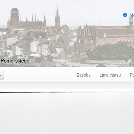
Inf
 Pomorskiego
Toggle Dropdown
Zasoby
Linia czasu
P