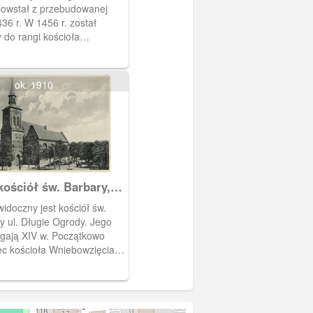
owstał z przebudowanej
436 r. W 1456 r. został
 do rangi kościoła
o. Wielokrotnie uszkadzany.
r.
ok. 1910
kościół św. Barbary,
ie Barbarakirche
widoczny jest kościół św.
y ul. Długie Ogrody. Jego
ęgają XIV w. Początkowo
bec kościoła Wniebowzięcia
wnym Mieście; w XV w.
 go kościołem parafialnym.
niową, nieodbudowaną po II