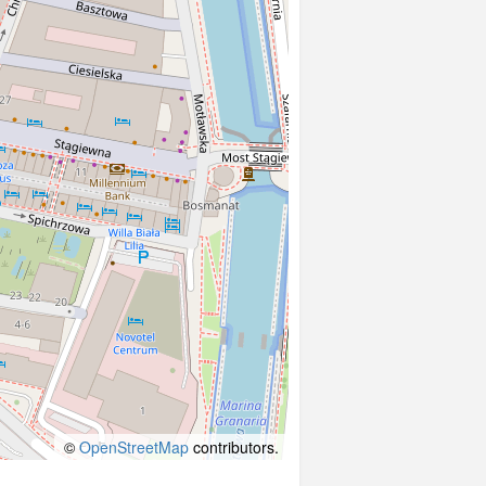
©
OpenStreetMap
contributors.