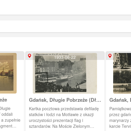
1933-06-22
eże
Gdańsk, Długie Pobrzeże (Długi
Gdańsk, D
Most)
Kapella
Długie
Kartka pocztowa przedstawia defiladę
Pamiątkowa
 oddali
statków i łodzi na Motławie z okazji
przez gdańs
 a zupełnie
uroczystości prezentacji flag i
marynarzy z
ragment
sztandarów. Na Moście Zielonym
karcie Terv