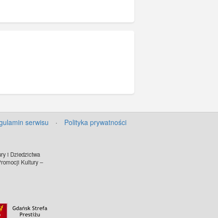
gulamin serwisu
·
Polityka prywatności
ry i Dziedzictwa
omocji Kultury –