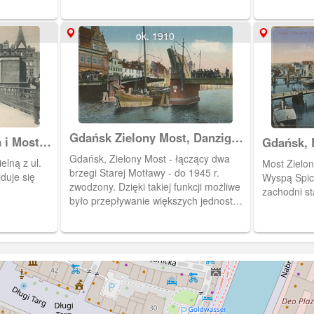
zgromadzili się ludzie podziwiający
byli oni Es
jednostki pływające.
ok. 1910
Gdańsk Zielony Most, Danzig
 i Most
Gdańsk, 
Grüne Brücke
 und
Zielony
Gdańsk, Zielony Most - łączący dwa
elną z ul.
Most Zielon
brzegi Starej Motławy - do 1945 r.
duje się
Wyspą Spic
zwodzony. Dzięki takiej funkcji możliwe
zachodni s
było przepływanie większych jednostek,
kiedy przęsła mostu były podniesione.
W XX w. przez ten most przebiegała
linia tramwajowa łącząca Główne
Miasto z Długimi Ogrodami i Dolnym
Miastem.