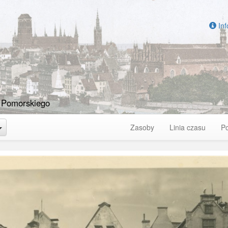
Inf
 Pomorskiego
Toggle Dropdown
Zasoby
Linia czasu
P