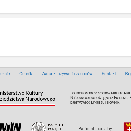
jekcie
·
Cennik
·
Warunki używania zasobów
·
Kontakt
·
Re
Dofinansowano ze środków Ministra Kultu
Narodowego pochodzących z Funduszu Pr
państwowego funduszu celowego.
Patronat medialny: