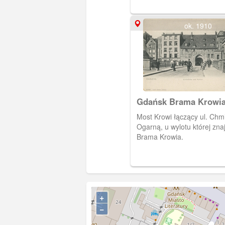
Wyspy Spichrzów.
ok. 1910
Gdańsk Brama Krowia
Krowi, Danzig Kuhtor
Most Krowi łączący ul. Chmi
Kuhnbrücke
Ogarną, u wylotu której znaj
Brama Krowia.
+
−