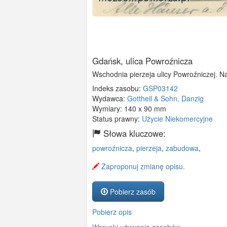
Gdańsk, ulica Powroźnicza
Wschodnia pierzeja ulicy Powroźniczej. Na
Indeks zasobu:
GSP03142
Wydawca:
Gottheil & Sohn, Danzig
Wymiary:
140 x 90 mm
Status prawny:
Użycie Niekomercyjne
Słowa kluczowe:
powroźnicza
,
pierzeja
,
zabudowa
,
Zaproponuj zmianę opisu.
Pobierz zasób
Pobierz opis