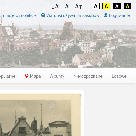
↓A
A
A↑
A
A
A
A
ormacje o projekcie
Warunki używania zasobów
Logowanie
opularne
Mapa
Albumy
Nierozpoznane
Losowe