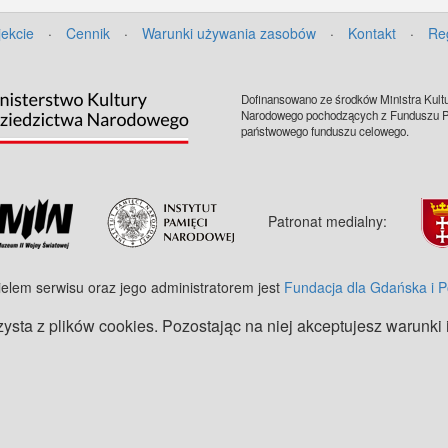
jekcie
·
Cennik
·
Warunki używania zasobów
·
Kontakt
·
Re
Dofinansowano ze środków Ministra Kultu
Narodowego pochodzących z Funduszu Pr
państwowego funduszu celowego.
Patronat medialny:
ielem serwisu oraz jego administratorem jest
Fundacja dla Gdańska i 
zysta z plików cookies. Pozostając na niej akceptujesz warunki