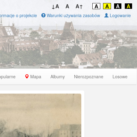
↓A
A
A↑
A
A
A
A
ormacje o projekcie
Warunki używania zasobów
Logowanie
opularne
Mapa
Albumy
Nierozpoznane
Losowe