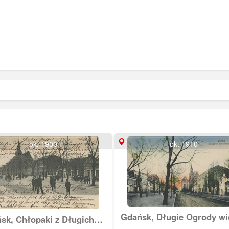
ok. 1900
ok. 1910
Gdańsk, Długie Ogrody w
sk, Chłopaki z Długich
w stronę kościoła