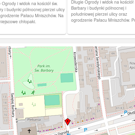
odów
Długie Ogrody i widok na kościół 
 Ogrody i widok na kościół św.
Barbary i budynki północnej i
y i budynki północnej pierzei ulicy
południowej pierzei ulicy oraz
ogrodzenie Pałacu Mniszchów. Na
ogrodzenie Pałacu Mniszchów. P
miejscowe chłopaki.
środku ulicy aleja z drzewami.