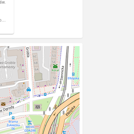
św.
o