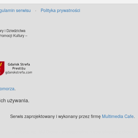
gulamin serwisu
·
Polityka prywatności
ry i Dziedzictwa
omocji Kultury –
©
OpenStreetMap
contributors.
Pomorza
.
 ich używania.
Serwis zaprojektowany i wykonany przez firmę
Multimedia Cafe
.
Zobacz też:
MJ Drone - profesjonalne mycie elewacji z drona
.