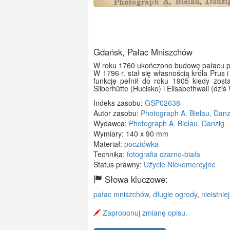
Gdańsk, Pałac Mniszchów
W roku 1760 ukończono budowę pałacu prz
W 1796 r. stał się własnością króla Prus
funkcję pełnił do roku 1905 kiedy zos
Silberhütte (Hucisko) i Elisabethwall (dziś
Indeks zasobu:
GSP02638
Autor zasobu:
Photograph A. Bielau, Danz
Wydawca:
Photograph A. Bielau, Danzig
Wymiary:
140 x 90 mm
Materiał:
pocztówka
Technika:
fotografia czarno-biała
Status prawny:
Użycie Niekomercyjne
Słowa kluczowe:
pałac mniszchów
,
długie ogrody
,
nieistnie
Zaproponuj zmianę opisu.