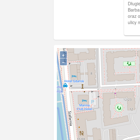
Ogr
Długie
Barbar
oraz 
ulicy 
+
−