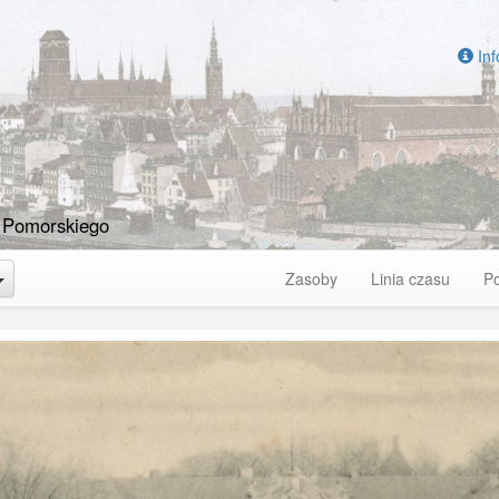
Inf
 Pomorskiego
Toggle Dropdown
Zasoby
Linia czasu
P