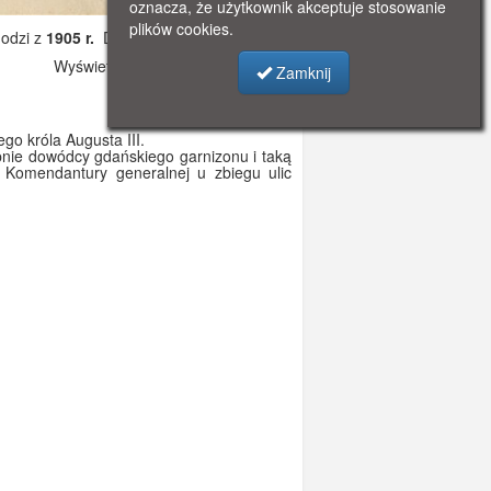
oznacza, że użytkownik akceptuje stosowanie
plików cookies.
odzi z
1905 r.
Dodano: 2019-12-04 23:33
Wyświetlono: 6534
Zamknij
o króla Augusta III.
ępnie dowódcy gdańskiego garnizonu i taką
 Komendantury generalnej u zbiegu ulic