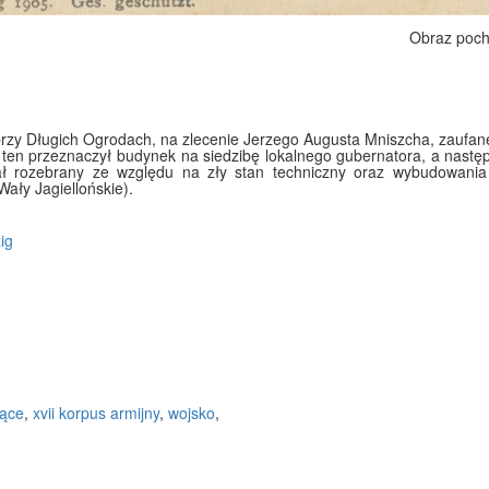
Obraz poch
y Długich Ogrodach, na zlecenie Jerzego Augusta Mniszcha, zaufaneg
 i ten przeznaczył budynek na siedzibę lokalnego gubernatora, a nast
tał rozebrany ze względu na zły stan techniczny oraz wybudowania
 Wały Jagiellońskie).
ig
jące
,
xvii korpus armijny
,
wojsko
,