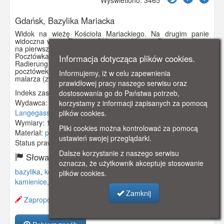
Gdańsk, Bazylika Mariacka
Widok na wieżę Kościoła Mariackiego. Na drugim panie
widoczna wieża Ratusza Głównego Miasta. Poniżej kościoła
na pierwszym planie dachy gdańskich kamieniczek
Pocztówka pochodzi z albumu "Danzig. Nach einer
Informacja dotycząca plików cookies.
Radierung vn Berthold Hellingrath" zawierającego 10
pocztówek, będących przedrukiem akwafort znanego
Informujemy, iż w celu zapewnienia
malarza (związanego z Gdańskiem) Bertholda Hellingratha.
prawidłowej pracy naszego serwisu oraz
Indeks zasobu:
GSP02634
dostosowania go do Państwa potrzeb,
Wydawca:
Danziger Verlags-Gesselschaft m. b. H. Danzig,
korzystamy z informacji zapisanych za pomocą
Langegasse 40
plików cookies.
Wymiary:
140 x 90 mm
Pliki cookies można kontrolować za pomocą
Materiał:
pocztówka
ustawień swojej przeglądarki.
Status prawny:
Użycie Niekomercyjne
Dalsze korzystanie z naszego serwisu
Słowa kluczowe:
oznacza, że użytkownik akceptuje stosowanie
bazylika
,
kościół
,
kościół mariacki
,
wieża
,
widok
,
dachy
,
plików cookies.
kamienice
,
kamieniczek
,
ratusz głównego miasta
,
Zamknij
Zaproponuj zmianę opisu.