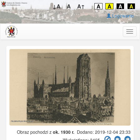
↓A
A
A↑
A
A
A
A
Logowanie
Togg
navig
Obraz pochodzi z
ok. 1930 r.
Dodano: 2019-12-04 23:33
Wyświetlono: 3465