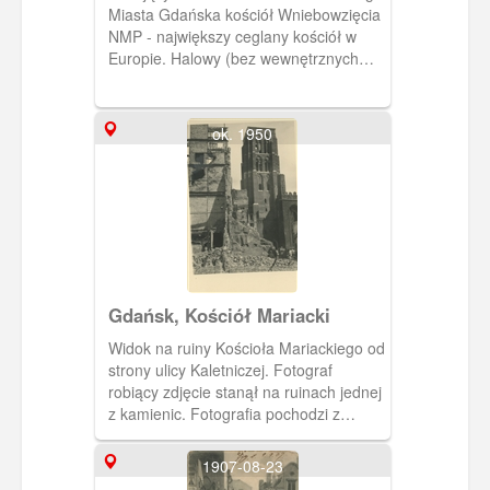
Miasta Gdańska kościół Wniebowzięcia
NMP - największy ceglany kościół w
Europie. Halowy (bez wewnętrznych
podziałów) z wysoką na 80 m wieżą.
Określany był niegdyś mianem fary
Głównego Miasta. Jego budowa trwała
ok. 1950
ponad 150 lat - od połowy XIV w. do
początku XVI w. Pocztówka w obiegu od
23 VI 1921 r.
Gdańsk, Kościół Mariacki
Widok na ruiny Kościoła Mariackiego od
strony ulicy Kaletniczej. Fotograf
robiący zdjęcie stanął na ruinach jednej
z kamienic. Fotografia pochodzi z
albumu pt.: "Gdańsk dawniej a dziś"
ang.: "Former and today" autorstwa M.
1907-08-23
Dobrzykowskiego. W kartonowej