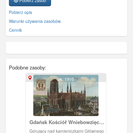
Pobierz zasób
Pobierz opis
Warunki używania zasobów.
Cennik
Podobne zasoby:
ok. 1910
Gdańsk Kościół Wniebowzięcia
NMP, Danzig Die Marienkirche
Górujący nad kamieniczkami Głównego