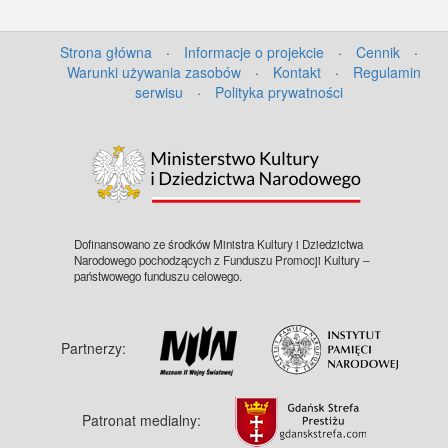
Strona główna
·
Informacje o projekcie
·
Cennik
·
Warunki używania zasobów
·
Kontakt
·
Regulamin
serwisu
·
Polityka prywatności
©
OpenStreetMap
contributors.
Dofinansowano ze środków Ministra Kultury i Dziedzictwa
Narodowego pochodzących z Funduszu Promocji Kultury –
państwowego funduszu celowego.
Partnerzy:
Patronat medialny: