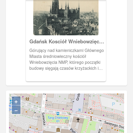
Gdańsk Kosciół Wniebowzięcia
NMP, Danzig Die Miarienkirche
Górujący nad kamieniczkami Głównego
Miasta średniowieczny kościół
Wniebowzięcia NMP, którego początki
budowy sięgają czasów krzyżackich i
lokacji Głównego Miasta. Budowa
trwała aż do początku XVI w. Wieża swą
obecną wysokość osiągnęła w 2 poł. XV
w.
+
−