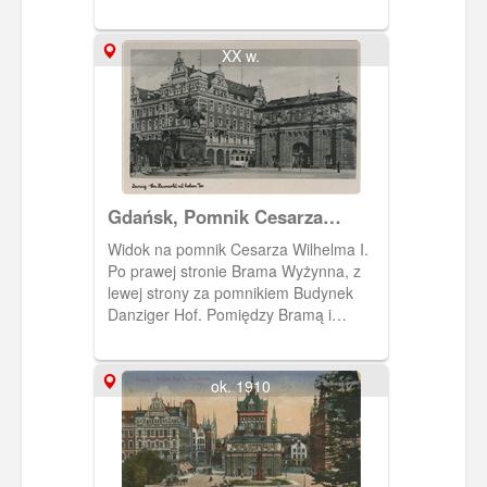
XX w.
Gdańsk, Pomnik Cesarza
Wilhelma I, Danziger Hof i
Widok na pomnik Cesarza Wilhelma I.
Brama Wyżynna
Po prawej stronie Brama Wyżynna, z
lewej strony za pomnikiem Budynek
Danziger Hof. Pomiędzy Bramą i
hotelem wyjeżdża tramwaj.
ok. 1910