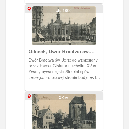
Danziger Hof.
ok. 1900
Gdańsk, Dwór Bractwa św.
Jerzego, Złota Brama i
Dwór Bractwa św. Jerzego wzniesiony
okoliczna zabudowa
przez Hansa Glotaua u schyłku XV w.
Zwany bywa często Strzelnicą św.
Jerzego. Po prawej stronie budynek ten
przylega do Złotej Bramy. Po lewej
stronie widoczny fragment okazałego
Domu Towarowego Braci Freymann.
XX w.