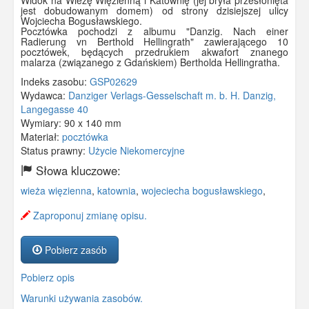
Widok na Wieżę Więzienną i Katownię (jej bryła przesłonięta
jest dobudowanym domem) od strony dzisiejszej ulicy
Wojciecha Bogusławskiego.
Pocztówka pochodzi z albumu "Danzig. Nach einer
Radierung vn Berthold Hellingrath" zawierającego 10
pocztówek, będących przedrukiem akwafort znanego
malarza (związanego z Gdańskiem) Bertholda Hellingratha.
Indeks zasobu:
GSP02629
Wydawca:
Danziger Verlags-Gesselschaft m. b. H. Danzig,
Langegasse 40
Wymiary:
90 x 140 mm
Materiał:
pocztówka
Status prawny:
Użycie Niekomercyjne
Słowa kluczowe:
wieża więzienna
,
katownia
,
wojeciecha bogusławskiego
,
Zaproponuj zmianę opisu.
Pobierz zasób
Pobierz opis
Warunki używania zasobów.