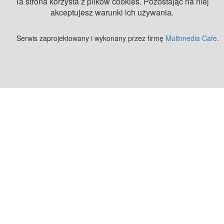
Ta strona korzysta z plików cookies. Pozostając na niej
akceptujesz warunki ich używania.
Serwis zaprojektowany i wykonany przez firmę
Multimedia Cafe
.
Zobacz też:
MJ Drone - profesjonalne mycie elewacji z drona
.