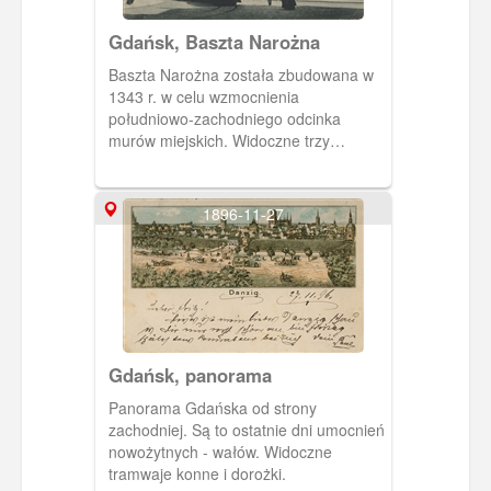
Gdańsk, Baszta Narożna
Baszta Narożna została zbudowana w
1343 r. w celu wzmocnienia
południowo-zachodniego odcinka
murów miejskich. Widoczne trzy
budynki tworzyły zespół Dworu
Miejskiego, od 1857 r. pełniącego
funkcję siedziby straży pożarnej.
1896-11-27
Pocztówka w obiegu po 1905 r.
Gdańsk, panorama
Panorama Gdańska od strony
zachodniej. Są to ostatnie dni umocnień
nowożytnych - wałów. Widoczne
tramwaje konne i dorożki.