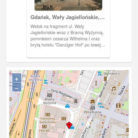
Gdańsk, Wały Jagiellońskie,
Danzig Dominikswall
Widok na fragment ul. Wały
Jagiellońskie wraz z Bramą Wyżynną,
pomnikiem cesarza Wilhelma I oraz
bryłą hotelu "Danziger Hof" po lewej
stronie Bramy Wyżynnej. Za nią
widoczna Wieża Więzienna.
+
−