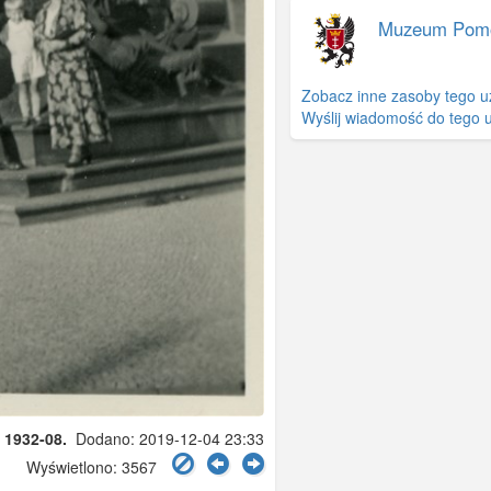
Muzeum Pom
Zobacz inne zasoby tego u
Wyślij wiadomość do tego 
z
1932-08.
Dodano: 2019-12-04 23:33
Wyświetlono: 3567