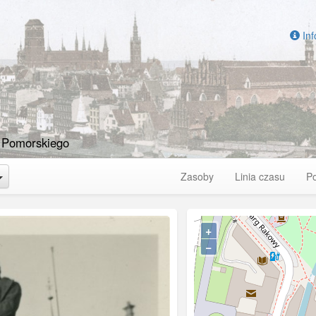
Inf
 Pomorskiego
Toggle Dropdown
Zasoby
Linia czasu
P
+
−