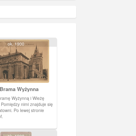
ok. 1900
 Brama Wyżynna
Bramę Wyżynną i Wieżę
 Pomiędzy nimi znajduje się
towni. Po lewej stronie
f.