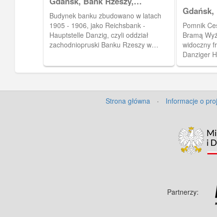
Gdańsk, Bank Rzeszy,
Reichsbank
Gdańsk,
Budynek banku zbudowano w latach
Wilhelma
1905 - 1906, jako Reichsbank -
Pomnik Ces
Wyżynną
Hauptstelle Danzig, czyli oddział
Bramą Wyży
zachodniopruski Banku Rzeszy w
widoczny f
Gdańsku. Od 1923 r. - bank centralny
Danziger H
Wolnego Miasta Gdańska Bank von
Danzig.
Strona główna
·
Informacje o pro
Partnerzy: