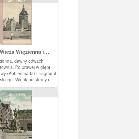
ok. 1900
Wieża Więzienna i
a
zienna, dawny odwach
atownia. Po prawej w głębi
wy (Kohlenmarkt) i fragment
skiego. Widok od strony ulicy
iego (An der Reitbahn).
klep "Otto Kosakowski nr 1".
ok. 1910
 rok.