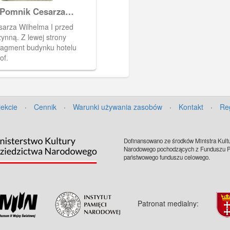
 Pomnik Cesarza
 I przed Bramą
arza Wilhelma I przed
nną. Z lewej strony
ragment budynku hotelu
of.
jekcie
·
Cennik
·
Warunki używania zasobów
·
Kontakt
·
Re
Dofinansowano ze środków Ministra Kultu
Narodowego pochodzących z Funduszu Pr
państwowego funduszu celowego.
Patronat medialny: