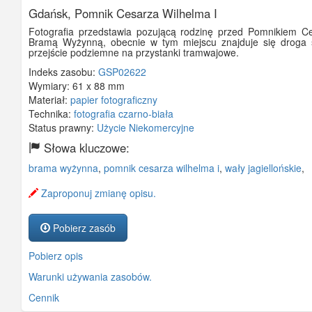
Gdańsk, Pomnik Cesarza Wilhelma I
Fotografia przedstawia pozującą rodzinę przed Pomnikiem C
Bramą Wyżynną, obecnie w tym miejscu znajduje się droga s
przejście podziemne na przystanki tramwajowe.
Indeks zasobu:
GSP02622
Wymiary:
61 x 88 mm
Materiał:
papier fotograficzny
Technika:
fotografia czarno-biała
Status prawny:
Użycie Niekomercyjne
Słowa kluczowe:
brama wyżynna
,
pomnik cesarza wilhelma i
,
wały jagiellońskie
,
Zaproponuj zmianę opisu.
Pobierz zasób
Pobierz opis
Warunki używania zasobów.
Cennik