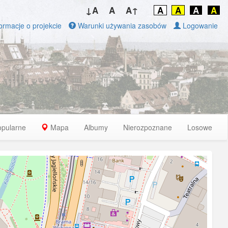
↓A
A
A↑
A
A
A
A
ormacje o projekcie
Warunki używania zasobów
Logowanie
opularne
Mapa
Albumy
Nierozpoznane
Losowe