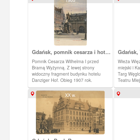
1905
Gdańsk, pomnik cesarza i hotel
Gdańsk, 
i brama
Katowni
Pomnik Cesarza Wilhelma I przed
Wieża Wię
Bramą Wyżynną. Z lewej strony
miejski i K
widoczny fragment budynku hotelu
Targ Węglo
Danziger Hof. Obieg 1907 rok.
Teatru Miej
Bogusławsk
Widoczny s
XX w.
Obieg 1904