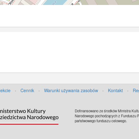
jekcie
·
Cennik
·
Warunki używania zasobów
·
Kontakt
·
Re
Dofinansowano ze środków Ministra Kultu
Narodowego pochodzących z Funduszu Pr
państwowego funduszu celowego.