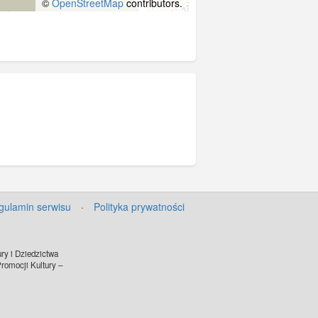
©
OpenStreetMap
contributors.
gulamin serwisu
·
Polityka prywatności
ry i Dziedzictwa
omocji Kultury –