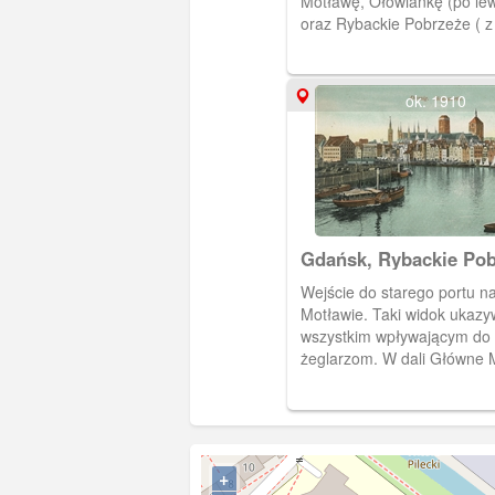
Motławę, Ołowiankę (po lewe
oraz Rybackie Pobrzeże ( z
strony), zamknięte w muszli
ok. 1910
Gdańsk, Rybackie Pob
Ołowianka
Wejście do starego portu n
Motławie. Taki widok ukazy
wszystkim wpływającym do
żeglarzom. W dali Główne M
wieżami Ratusza Głównego
Bazyliki Mariackiej i kościoł
lewej strony brzeg Wyspy O
+