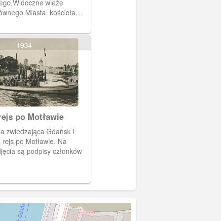
ego.Widoczne wieże
ównego Miasta, kościoła
 i św Jana. Z prawej strony
ewej strony
lektrownia na Wyspie
1934
rejs po Motławie
pa zwiedzająca Gdańsk i
rejs po Motławie. Na
jęcia są podpisy członków