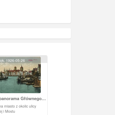
ok. 1926-05-26
 panorama Głównego
d strony Motławy
 miasto z okolic ulicy
j i Mostu