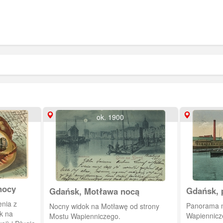
ok. 1900
nocy
Gdańsk,
Gdańsk, Motława nocą
Miasta o
nia z
Panorama na
Nocny widok na Motławę od strony
k na
Wapiennicze
Mostu Wapienniczego.