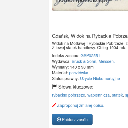
Gdańsk, Widok na Rybackie Pobrze
Widok na Motławę i Rybackie Pobrzeże, z 
Z lewej statek handlowy. Obieg 1904 rok.
Indeks zasobu:
GSP02551
Wydawca:
Bruck & Sohn, Meissen.
Wymiary:
140 x 90 mm
Materiał:
pocztówka
Status prawny:
Użycie Niekomercyjne
Słowa kluczowe:
rybackie pobrzeże
,
wapiennicza
,
statek
,
s
Zaproponuj zmianę opisu.
Pobierz zasób