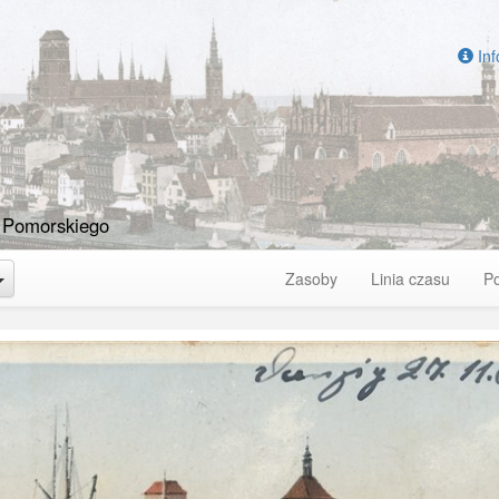
Inf
 Pomorskiego
Toggle Dropdown
Zasoby
Linia czasu
P