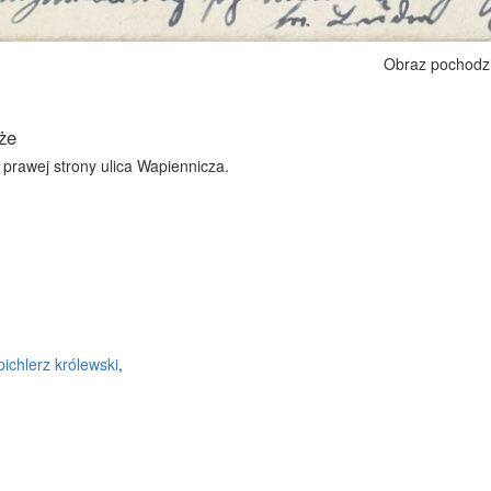
Obraz pochodz
że
prawej strony ulica Wapiennicza.
pichlerz królewski
,