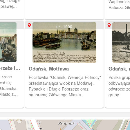
j) i Długie
Wapiennicz
 prawej
Ratusza Gł
.
Mariackiego
ulica Wapienicza. Z l
widoczna e
ok. 1900
Ołowianka,
rzeże i
Gdańsk, Motława
Gdańsk, 
a rzece
Pocztówka "Gdańsk, Wenecja Północy"
Polska gru
wał się
przedstawiająca widok na Motławę,
odbywająca 
 Gdańska
Rybackie i Długie Pobrzeże oraz
odwrocie zd
iasto z
panoramę Głównego Miasta.
grupy.
 Miasta,
a św. Jana. Z
łowianki.