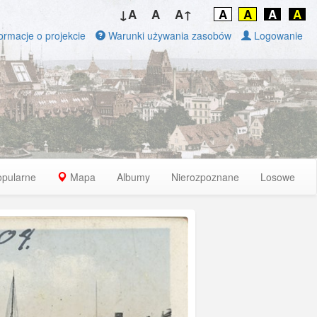
↓A
A
A↑
A
A
A
A
ormacje o projekcie
Warunki używania zasobów
Logowanie
opularne
Mapa
Albumy
Nierozpoznane
Losowe